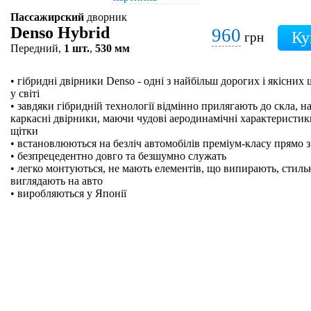
Пассажирский
дворник
Denso Hybrid
960
грн
Передний,
1 шт.
,
530 мм
• гібридні двірники Denso - одні з найбільш дорогих і якісних
у світі
• завдяки гібридній технології відмінно прилягають до скла, на
каркасні двірники, маючи чудові аеродинамічні характеристики
щітки
• встановлюються на безліч автомобілів преміум-класу прямо з
• безпрецедентно довго та безшумно служать
• легко монтуються, не мають елементів, що випирають, стильн
виглядають на авто
• виробляються у Японії