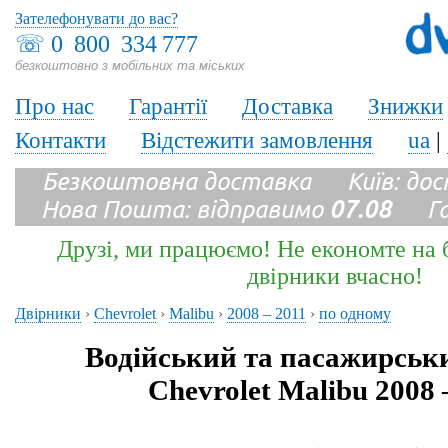
Зателефонувати до вас?
☏
0 800 334 777
безкоштовно з мобільних та міських
Про нас
Гарантії
Доставка
Знижки
Контакти
Відстежити замовлення
ua
|
Безкоштовна доставка Київ: до
Нова Пошта: відправимо
07.08
Гара
Друзі, ми працюємо! Не економте на б
двірники вчасно!
Двірники
›
Chevrolet
›
Malibu
›
2008 – 2011
›
по одному
Водійський та пасажирськ
Chevrolet Malibu 2008 