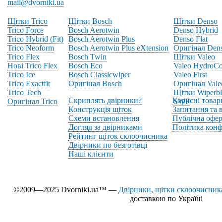
mail@dvorniki.ua
Щітки Trico
Щітки Bosch
Щітки Denso
Trico Force
Bosch Aerotwin
Denso Hybrid
Trico Hybrid (Fit)
Bosch Aerotwin Plus
Denso Flat
Trico Neoform
Bosch Aerotwin Plus eXtension
Оригінал Den
Trico Flex
Bosch Twin
Щітки Valeo
Нові Trico Flex
Bosch Eco
Valeo HydroCo
Trico Ice
Bosch Classicwiper
Valeo First
Trico Exactfit
Оригінал Bosch
Оригінал Vale
Trico Tech
Щітки Wiperbl
Скриплять двірники?
Корисні товар
Оригінал Trico
SWF
Конструкція щіток
Запитання та в
Схеми встановлення
Публічна офер
Догляд за двірниками
Політика конф
Рейтинг щіток склоочисника
Двірники по безготівці
Наші клієнти
©2009—2025 Dvorniki.ua™ —
Двірники, щітки склоочисника
доставкою по Україні