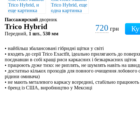
Пассажирский
дворник
Trico Hybrid
720
грн
Передний,
1 шт.
,
530 мм
• найбільш збалансовані гібридні щітки у світі
• входять до серії Trico Exactfit, ідеально прилягають до поверх
поєднавши в собі кращі риси каркасних і безкаркасних щіток
• працюють дуже тихо: не риплять, не шумлять навіть на швидк
• достатньо кількох проходів для повного очищення лобового 
рідини омивача)
• не мають металевого каркасу всередині, стабільно працюють 
• бренд із США, виробництво у Мексиці