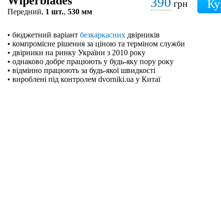
Wiperblades
390
грн
Передний,
1 шт.
,
530 мм
• бюджетний варіант
безкаркасних
двірників
• компромісне рішення за ціною та терміном служби
• двірники на ринку України з 2010 року
• однаково добре працюють у будь-яку пору року
• відмінно працюють за будь-якої швидкості
• вироблені під контролем dvorniki.ua у Китаї