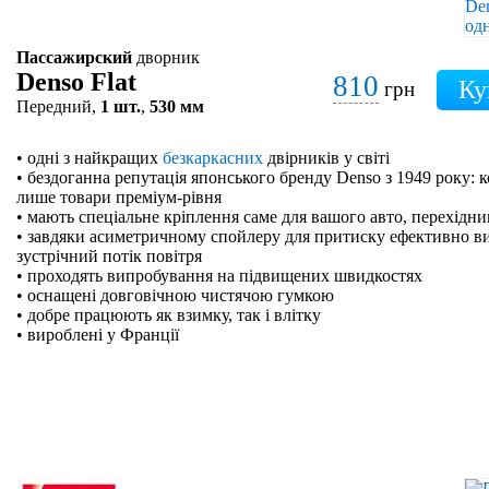
Пассажирский
дворник
Denso Flat
810
грн
Передний,
1 шт.
,
530 мм
• одні з найкращих
безкаркасних
двірників у світі
• бездоганна репутація японського бренду Denso з 1949 року: 
лише товари преміум-рівня
• мають спеціальне кріплення саме для вашого авто, перехідн
• завдяки асиметричному спойлеру для притиску ефективно в
зустрічний потік повітря
• проходять випробування на підвищених швидкостях
• оснащені довговічною чистячою гумкою
• добре працюють як взимку, так і влітку
• вироблені у Франції