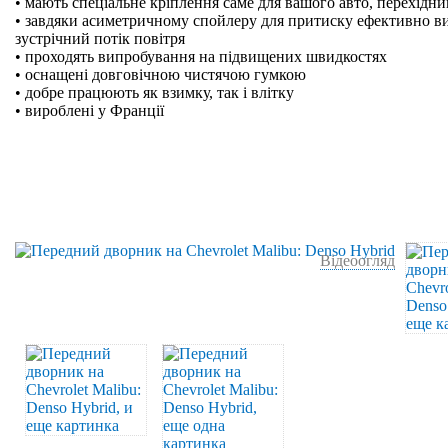
• мають спеціальне кріплення саме для вашого авто, перехідн
• завдяки асиметричному спойлеру для притиску ефективно в
зустрічний потік повітря
• проходять випробування на підвищених швидкостях
• оснащені довговічною чистячою гумкою
• добре працюють як взимку, так і влітку
• вироблені у Франції
Відеоогляд