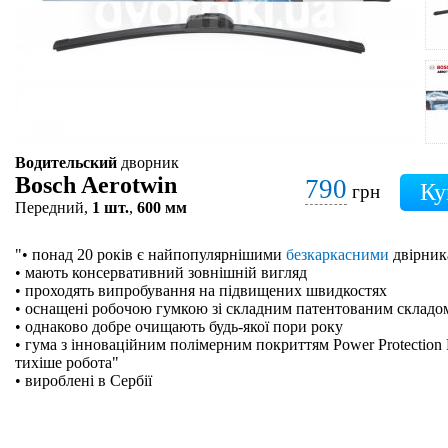
Водительский
дворник
Bosch Aerotwin
790
грн
Передний,
1 шт.
,
600 мм
"• понад 20 років є найпопулярнішими
безкаркасними
двірник
• мають консервативний зовнішній вигляд
• проходять випробування на підвищених швидкостях
• оснащені робочою гумкою зі складним патентованим складо
• однаково добре очищають будь-якої пори року
• гума з інноваційним полімерним покриттям Power Protection 
тихіше робота"
• вироблені в Сербії