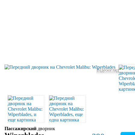
Відеоогляд
Пассажирский
дворник