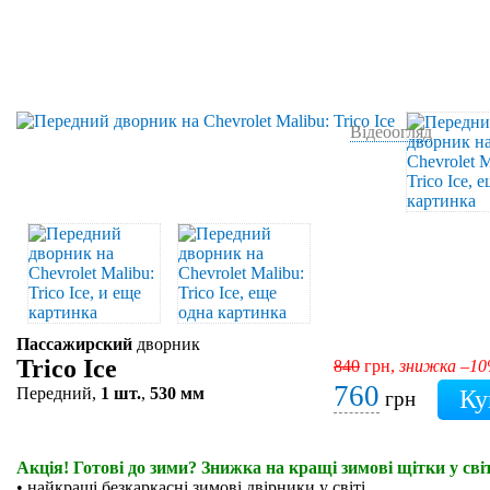
Відеоогляд
Пассажирский
дворник
Trico Ice
840
грн,
знижка –1
760
Передний,
1 шт.
,
530 мм
грн
Акція! Готові до зими? Знижка на кращі зимові щітки у світ
• найкращі безкаркасні зимові двірники у світі