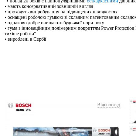
"• понад 20 років є найпопулярнішими
безкаркасними
двірник
• мають консервативний зовнішній вигляд
• проходять випробування на підвищених швидкостях
• оснащені робочою гумкою зі складним патентованим складо
• однаково добре очищають будь-якої пори року
• гума з інноваційним полімерним покриттям Power Protection 
тихіше робота"
• вироблені в Сербії
Відеоогляд