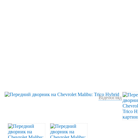
Відеоогляд