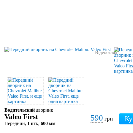
Відеоогляд
Водительский
дворник
Valeo First
590
грн
Передний,
1 шт.
,
600 мм