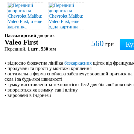
Пассажирский
дворник
Valeo First
560
грн
Передний,
1 шт.
,
530 мм
• відносно бюджетна лінійка
безкаркасних
щіток від французьк
• продумані та прості у монтажі кріплення
• оптимальна форма спойлера забезпечує хороший притиск на 
скла і за будь-якої швидкості
• гумку виготовлено за технологією Tec2 для більшої довговіч
• впораються як взимку, так і влітку
• вироблені в Індонезії