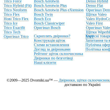
Trico Force
Bosch Aerotwin
Denso Hybrid
Trico Hybrid (Fit)
Bosch Aerotwin Plus
Denso Flat
Trico Neoform
Bosch Aerotwin Plus eXtension
Оригінал Den
Trico Flex
Bosch Twin
Щітки Valeo
Нові Trico Flex
Bosch Eco
Valeo HydroCo
Trico Ice
Bosch Classicwiper
Valeo First
Trico Exactfit
Оригінал Bosch
Оригінал Vale
Trico Tech
Щітки Wiperbl
Скриплять двірники?
Корисні товар
Оригінал Trico
SWF
Конструкція щіток
Запитання та в
Схеми встановлення
Публічна офер
Догляд за двірниками
Політика конф
Рейтинг щіток склоочисника
Двірники по безготівці
Наші клієнти
©2009—2025 Dvorniki.ua™ —
Двірники, щітки склоочисника
доставкою по Україні