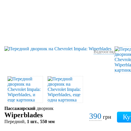
Відеоогляд
Пассажирский
дворник
Wiperblades
390
грн
Передний,
1 шт.
,
550 мм