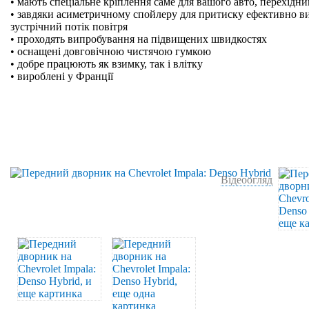
• мають спеціальне кріплення саме для вашого авто, перехідн
• завдяки асиметричному спойлеру для притиску ефективно в
зустрічний потік повітря
• проходять випробування на підвищених швидкостях
• оснащені довговічною чистячою гумкою
• добре працюють як взимку, так і влітку
• вироблені у Франції
Відеоогляд