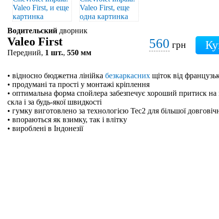
Водительский
дворник
Valeo First
560
грн
Передний,
1 шт.
,
550 мм
• відносно бюджетна лінійка
безкаркасних
щіток від французьк
• продумані та прості у монтажі кріплення
• оптимальна форма спойлера забезпечує хороший притиск на 
скла і за будь-якої швидкості
• гумку виготовлено за технологією Tec2 для більшої довговіч
• впораються як взимку, так і влітку
• вироблені в Індонезії