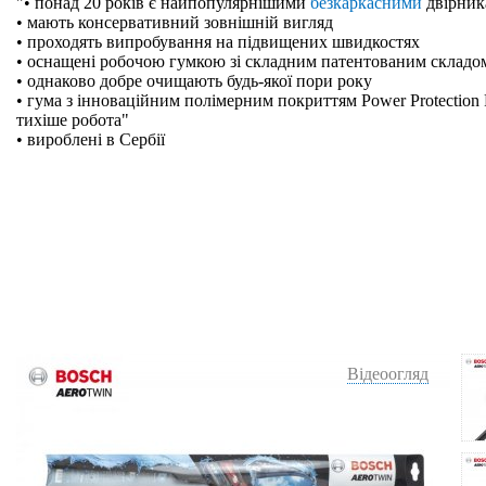
"• понад 20 років є найпопулярнішими
безкаркасними
двірник
• мають консервативний зовнішній вигляд
• проходять випробування на підвищених швидкостях
• оснащені робочою гумкою зі складним патентованим складо
• однаково добре очищають будь-якої пори року
• гума з інноваційним полімерним покриттям Power Protection 
тихіше робота"
• вироблені в Сербії
Відеоогляд