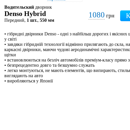
Водительский
дворник
Denso Hybrid
1080
грн
Передний,
1 шт.
,
550 мм
• гібридні двірники Denso - одні з найбільш дорогих і якісних
у світі
• завдяки гібридній технології відмінно прилягають до скла, на
каркасні двірники, маючи чудові аеродинамічні характеристики
щітки
• встановлюються на безліч автомобілів преміум-класу прямо з
• безпрецедентно довго та безшумно служать
• легко монтуються, не мають елементів, що випирають, стильн
виглядають на авто
• виробляються у Японії