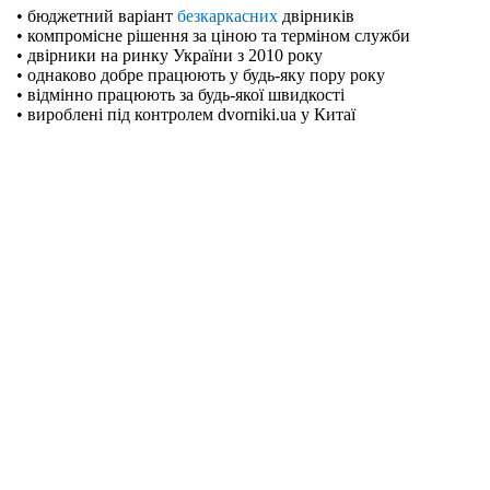
• бюджетний варіант
безкаркасних
двірників
• компромісне рішення за ціною та терміном служби
• двірники на ринку України з 2010 року
• однаково добре працюють у будь-яку пору року
• відмінно працюють за будь-якої швидкості
• вироблені під контролем dvorniki.ua у Китаї