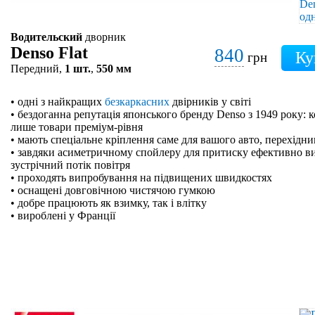
Водительский
дворник
Denso Flat
840
грн
Передний,
1 шт.
,
550 мм
• одні з найкращих
безкаркасних
двірників у світі
• бездоганна репутація японського бренду Denso з 1949 року: 
лише товари преміум-рівня
• мають спеціальне кріплення саме для вашого авто, перехідн
• завдяки асиметричному спойлеру для притиску ефективно в
зустрічний потік повітря
• проходять випробування на підвищених швидкостях
• оснащені довговічною чистячою гумкою
• добре працюють як взимку, так і влітку
• вироблені у Франції