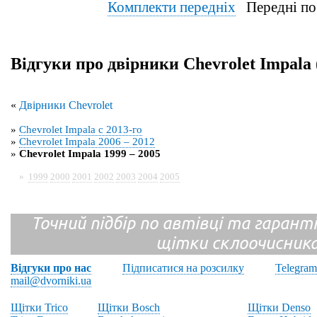
Комплекти передніх
Передні по
Відгуки про двірники Chevrolet Impala 
«
Двірники Chevrolet
»
Chevrolet Impala с 2013-го
»
Chevrolet Impala 2006 – 2012
»
Chevrolet Impala 1999 – 2005
»
1999
2000
2001
2002
2003
2004
2005
Точний підбір по автівці та гарантія
щітки склоочисник
Відгуки про нас
Підписатися на розсилку
Telegram
mail@dvorniki.ua
Щітки Trico
Щітки Bosch
Щітки Denso