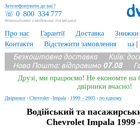
Зателефонувати до вас?
☏
0 800 334 777
безкоштовно з мобільних та міських
Про нас
Гарантії
Доставка
Знижки
Контакти
Відстежити замовлення
ua
|
Безкоштовна доставка Київ: до
Нова Пошта: відправимо
07.08
Гара
Друзі, ми працюємо! Не економте на б
двірники вчасно!
Двірники
›
Chevrolet
›
Impala
›
1999 – 2005
›
по одному
Водійський та пасажирськ
Chevrolet Impala 1999 