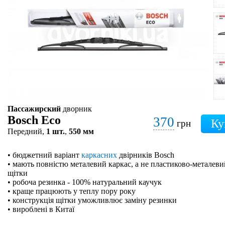
Пассажирский
дворник
Bosch Eco
370
грн
Передний,
1 шт.
,
550 мм
• бюджетний варіант
каркасних
двірників Bosch
• мають повністю металевий каркас, а не пластиково-металевий
щітки
• робоча резинка - 100% натуральний каучук
• краще працюють у теплу пору року
• конструкція щітки уможливлює заміну резинки
• вироблені в Китаї