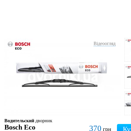
Відеоогляд
Водительский
дворник
Bosch Eco
370
грн