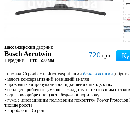
Пассажирский
дворник
Bosch Aerotwin
720
грн
Передний,
1 шт.
,
550 мм
"• понад 20 років є найпопулярнішими
безкаркасними
двірник
• мають консервативний зовнішній вигляд
• проходять випробування на підвищених швидкостях
• оснащені робочою гумкою зі складним патентованим складо
• однаково добре очищають будь-якої пори року
• гума з інноваційним полімерним покриттям Power Protection 
тихіше робота"
• вироблені в Сербії