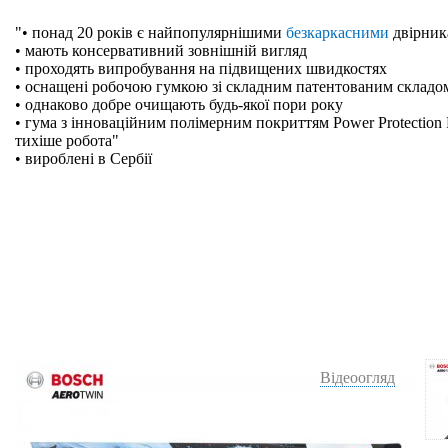
"• понад 20 років є найпопулярнішими
безкаркасними
двірник
• мають консервативний зовнішній вигляд
• проходять випробування на підвищених швидкостях
• оснащені робочою гумкою зі складним патентованим складо
• однаково добре очищають будь-якої пори року
• гума з інноваційним полімерним покриттям Power Protection 
тихіше робота"
• вироблені в Сербії
Відеоогляд