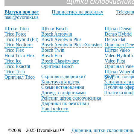
щітки склоочисник
Відгуки про нас
Підписатися на розсилку
Telegram
mail@dvorniki.ua
Щітки Trico
Щітки Bosch
Щітки Denso
Trico Force
Bosch Aerotwin
Denso Hybrid
Trico Hybrid (Fit)
Bosch Aerotwin Plus
Denso Flat
Trico Neoform
Bosch Aerotwin Plus eXtension
Оригінал Den
Trico Flex
Bosch Twin
Щітки Valeo
Нові Trico Flex
Bosch Eco
Valeo HydroCo
Trico Ice
Bosch Classicwiper
Valeo First
Trico Exactfit
Оригінал Bosch
Оригінал Vale
Trico Tech
Щітки Wiperbl
Скриплять двірники?
Корисні товар
Оригінал Trico
SWF
Конструкція щіток
Запитання та в
Схеми встановлення
Публічна офер
Догляд за двірниками
Політика конф
Рейтинг щіток склоочисника
Двірники по безготівці
Наші клієнти
©2009—2025 Dvorniki.ua™ —
Двірники, щітки склоочисника