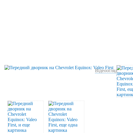
Відеоогляд