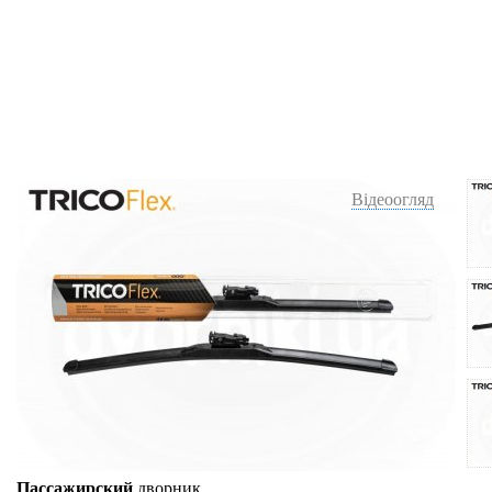
Відеоогляд
Пассажирский
дворник