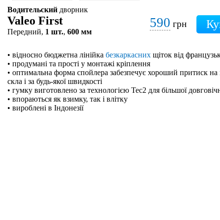
Водительский
дворник
Valeo First
590
грн
Передний,
1 шт.
,
600 мм
• відносно бюджетна лінійка
безкаркасних
щіток від французьк
• продумані та прості у монтажі кріплення
• оптимальна форма спойлера забезпечує хороший притиск на 
скла і за будь-якої швидкості
• гумку виготовлено за технологією Tec2 для більшої довговіч
• впораються як взимку, так і влітку
• вироблені в Індонезії