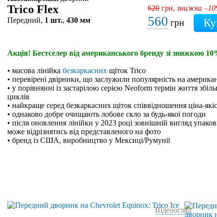
Trico Flex
620
грн,
знижка –1
560
Передний,
1 шт.
,
430 мм
грн
Акція! Бестселер від американського бренду зі знижкою 10
• масова лінійка
безкаркасних
щіток Trico
• перевірені двірники, що заслужили популярність на америк
• у порівнянні із застарілою серією Neoform термін життя збіль
циклів
• найкраще серед безкаркасних щіток співвідношення ціна-які
• однаково добре очищають лобове скло за будь-якої погоди
• після оновлення лінійки у 2023 році зовнішній вигляд упако
може відрізнятись від представленого на фото
• бренд із США, виробництво у Мексиці/Румунії
Відеоогляд