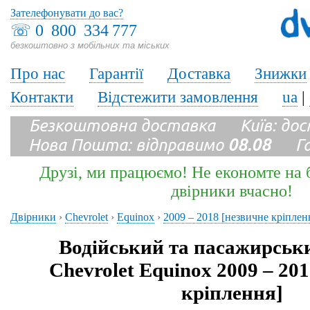
Зателефонувати до вас?
☏
0 800 334 777
безкоштовно з мобільних та міських
Про нас
Гарантії
Доставка
Знижки
Контакти
Відстежити замовлення
ua
|
Безкоштовна доставка Київ: до
Нова Пошта: відправимо
08.08
Гара
Друзі, ми працюємо! Не економте на б
двірники вчасно!
Двірники
›
Chevrolet
›
Equinox
›
2009 – 2018 [незвичне кріплен
Водійський та пасажирськ
Chevrolet Equinox 2009 – 20
кріплення]