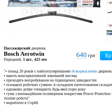
Пассажирский
дворник
Bosch Aerotwin
640
грн
Передний,
1 шт.
,
425 мм
"• понад 20 років є найпопулярнішими
безкаркасними
двірник
• мають консервативний зовнішній вигляд
• проходять випробування на підвищених швидкостях
• оснащені робочою гумкою зі складним патентованим складо
• однаково добре очищають будь-якої пори року
• гума з інноваційним полімерним покриттям Power Protection 
тихіше робота"
• вироблені в Сербії