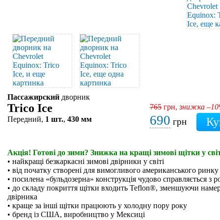
Пассажирский
дворник
Trico Ice
765
грн,
знижка –1
690
Передний,
1 шт.
,
430 мм
грн
Акція! Готові до зими? Знижка на кращі зимові щітки у світ
• найкращі безкаркасні зимові двірники у світі
• від початку створені для вимогливого американського ринку
• посилена «бульдозерна» конструкція чудово справляється з р
• до складу покриття щітки входить Teflon®, зменшуючи намер
двірника
• краще за інші щітки працюють у холодну пору року
• бренд із США, виробництво у Мексиці