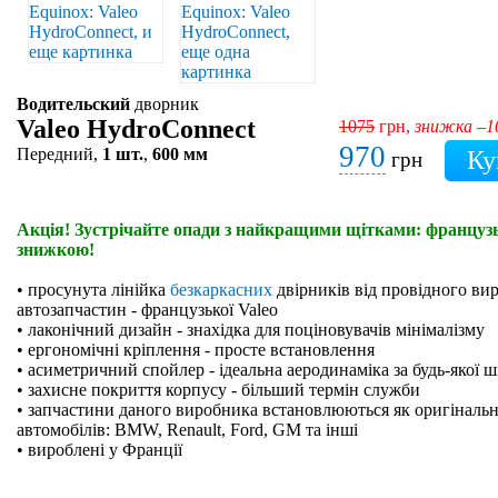
Водительский
дворник
Valeo HydroConnect
1075
грн,
знижка –
970
Передний,
1 шт.
,
600 мм
грн
Акція! Зустрічайте опади з найкращими щітками: французьк
знижкою!
• просунута лінійка
безкаркасних
двірників від провідного ви
автозапчастин - французької Valeo
• лаконічний дизайн - знахідка для поціновувачів мінімалізму
• ергономічні кріплення - просте встановлення
• асиметричний спойлер - ідеальна аеродинаміка за будь-якої 
• захисне покриття корпусу - більший термін служби
• запчастини даного виробника встановлюються як оригінальн
автомобілів: BMW, Renault, Ford, GM та інші
• вироблені у Франції