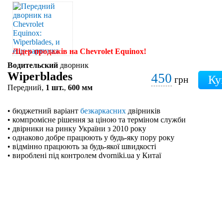
Лідер продажів на Chevrolet Equinox!
Водительский
дворник
Wiperblades
450
грн
Передний,
1 шт.
,
600 мм
• бюджетний варіант
безкаркасних
двірників
• компромісне рішення за ціною та терміном служби
• двірники на ринку України з 2010 року
• однаково добре працюють у будь-яку пору року
• відмінно працюють за будь-якої швидкості
• вироблені під контролем dvorniki.ua у Китаї