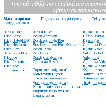
Точний підбір по автівці та гарантія
щітки склоочисник
Відгуки про нас
Підписатися на розсилку
Telegram
mail@dvorniki.ua
Щітки Trico
Щітки Bosch
Щітки Denso
Trico Force
Bosch Aerotwin
Denso Hybrid
Trico Hybrid (Fit)
Bosch Aerotwin Plus
Denso Flat
Trico Neoform
Bosch Aerotwin Plus eXtension
Оригінал Den
Trico Flex
Bosch Twin
Щітки Valeo
Нові Trico Flex
Bosch Eco
Valeo HydroCo
Trico Ice
Bosch Classicwiper
Valeo First
Trico Exactfit
Оригінал Bosch
Оригінал Vale
Trico Tech
Щітки Wiperbl
Скриплять двірники?
Корисні товар
Оригінал Trico
SWF
Конструкція щіток
Запитання та в
Схеми встановлення
Публічна офер
Догляд за двірниками
Політика конф
Рейтинг щіток склоочисника
Двірники по безготівці
Наші клієнти