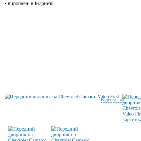
• вироблені в Індонезії
Відеоогляд