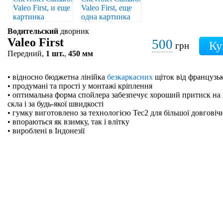
Водительский
дворник
Valeo First
500
грн
Передний,
1 шт.
,
450 мм
• відносно бюджетна лінійка
безкаркасних
щіток від французьк
• продумані та прості у монтажі кріплення
• оптимальна форма спойлера забезпечує хороший притиск на 
скла і за будь-якої швидкості
• гумку виготовлено за технологією Tec2 для більшої довговіч
• впораються як взимку, так і влітку
• вироблені в Індонезії