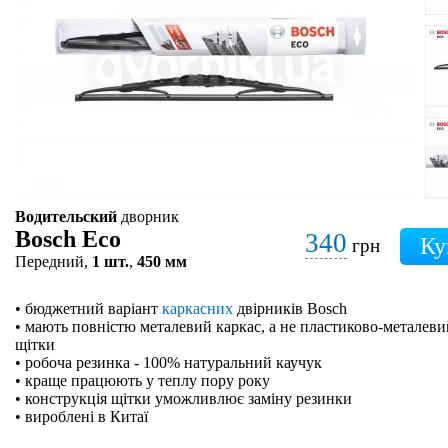
Водительский
дворник
Bosch Eco
340
грн
Передний,
1 шт.
,
450 мм
• бюджетний варіант
каркасних
двірників Bosch
• мають повністю металевий каркас, а не пластиково-металевий
щітки
• робоча резинка - 100% натуральний каучук
• краще працюють у теплу пору року
• конструкція щітки уможливлює заміну резинки
• вироблені в Китаї