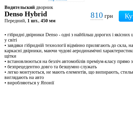
Водительский
дворник
Denso Hybrid
810
грн
Передний,
1 шт.
,
450 мм
• гібридні двірники Denso - одні з найбільш дорогих і якісних
у світі
• завдяки гібридній технології відмінно прилягають до скла, на
каркасні двірники, маючи чудові аеродинамічні характеристики
щітки
• встановлюються на безліч автомобілів преміум-класу прямо з
• безпрецедентно довго та безшумно служать
• легко монтуються, не мають елементів, що випирають, стильн
виглядають на авто
• виробляються у Японії