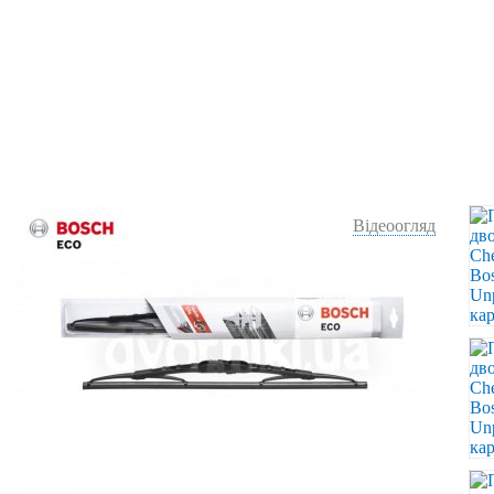
Відеоогляд