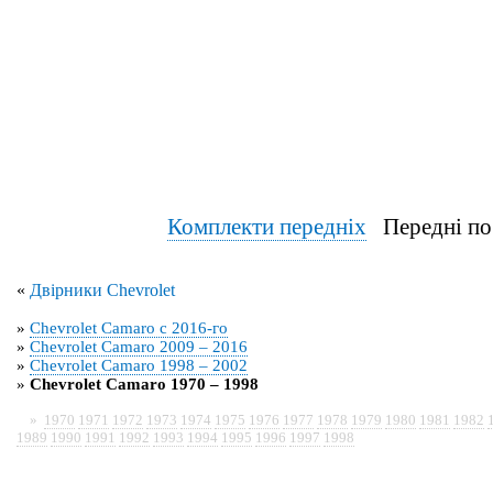
Комплекти передніх
Передні по
«
Двірники Chevrolet
»
Chevrolet Camaro с 2016-го
»
Chevrolet Camaro 2009 – 2016
»
Chevrolet Camaro 1998 – 2002
»
Chevrolet Camaro 1970 – 1998
»
1970
1971
1972
1973
1974
1975
1976
1977
1978
1979
1980
1981
1982
1989
1990
1991
1992
1993
1994
1995
1996
1997
1998