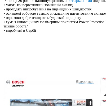
"• понад 20 років є найпопулярнішими
безкаркасними
двірник
• мають консервативний зовнішній вигляд
• проходять випробування на підвищених швидкостях
• оснащені робочою гумкою зі складним патентованим складо
• однаково добре очищають будь-якої пори року
• гума з інноваційним полімерним покриттям Power Protection 
тихіше робота"
• вироблені в Сербії
Відеоогляд