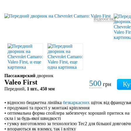
Відеоогляд
Пассажирский
дворник
Valeo First
500
грн
Передний,
1 шт.
,
450 мм
• відносно бюджетна лінійка
безкаркасних
щіток від французьк
• продумані та прості у монтажі кріплення
• оптимальна форма спойлера забезпечує хороший притиск на 
скла і за будь-якої швидкості
• гумку виготовлено за технологією Tec2 для більшої довговіч
• впораються як взимку, так і влітку