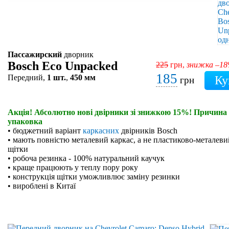
Пассажирский
дворник
Bosch Eco Unpacked
225
грн,
знижка –1
185
Передний,
1 шт.
,
450 мм
грн
Акція! Абсолютно нові двірники зі знижкою 15%! Причина 
упаковка
• бюджетний варіант
каркасних
двірників Bosch
• мають повністю металевий каркас, а не пластиково-металевий
щітки
• робоча резинка - 100% натуральний каучук
• краще працюють у теплу пору року
• конструкція щітки уможливлює заміну резинки
• вироблені в Китаї