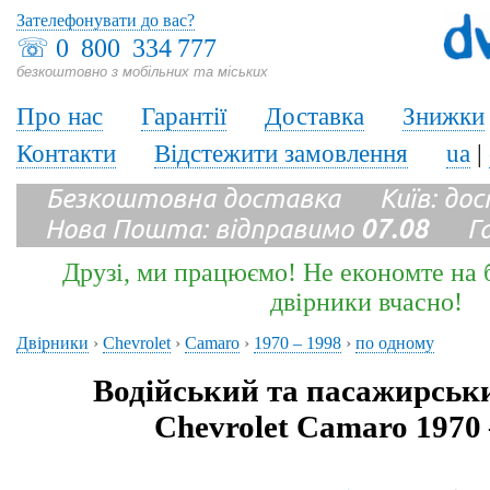
Зателефонувати до вас?
☏
0 800 334 777
безкоштовно з мобільних та міських
Про нас
Гарантії
Доставка
Знижки
Контакти
Відстежити замовлення
ua
|
Безкоштовна доставка Київ: до
Нова Пошта: відправимо
07.08
Гара
Друзі, ми працюємо! Не економте на б
двірники вчасно!
Двірники
›
Chevrolet
›
Camaro
›
1970 – 1998
›
по одному
Водійський та пасажирськ
Chevrolet Camaro 1970 