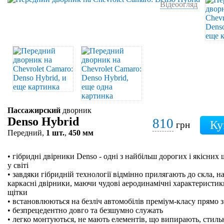
Відеоогляд
Пассажирский
дворник
Denso Hybrid
810
грн
Передний,
1 шт.
,
450 мм
• гібридні двірники Denso - одні з найбільш дорогих і якісних
у світі
• завдяки гібридній технології відмінно прилягають до скла, на
каркасні двірники, маючи чудові аеродинамічні характеристики
щітки
• встановлюються на безліч автомобілів преміум-класу прямо з
• безпрецедентно довго та безшумно служать
• легко монтуються, не мають елементів, що випирають, стильн