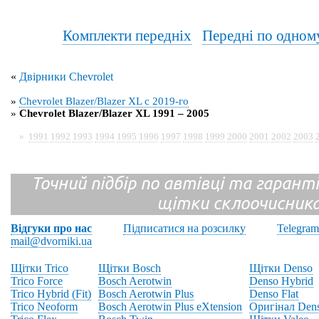
Комплекти передніх
Передні по одном
«
Двірники Chevrolet
»
Chevrolet Blazer/Blazer XL с 2019-го
»
Chevrolet Blazer/Blazer XL 1991 – 2005
»
1991
1992
1993
1994
1995
1996
1997
1998
1999
2000
2001
2002
2003
Точний підбір по автівці та гарантія
щітки склоочисник
Відгуки про нас
Підписатися на розсилку
Telegram
mail@dvorniki.ua
Щітки Trico
Щітки Bosch
Щітки Denso
Trico Force
Bosch Aerotwin
Denso Hybrid
Trico Hybrid (Fit)
Bosch Aerotwin Plus
Denso Flat
Trico Neoform
Bosch Aerotwin Plus eXtension
Оригінал Den