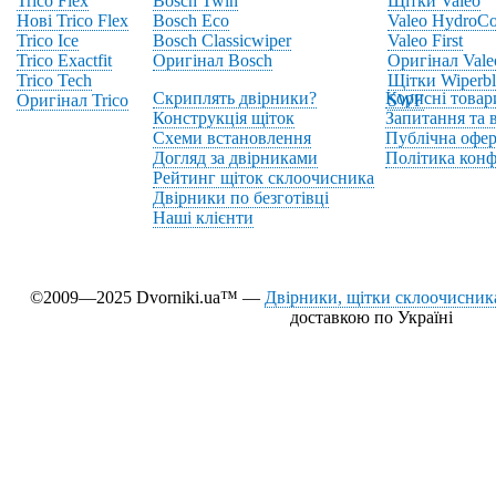
Trico Flex
Bosch Twin
Щітки Valeo
Нові Trico Flex
Bosch Eco
Valeo HydroCo
Trico Ice
Bosch Classicwiper
Valeo First
Trico Exactfit
Оригінал Bosch
Оригінал Vale
Trico Tech
Щітки Wiperbl
Скриплять двірники?
Корисні товар
Оригінал Trico
SWF
Конструкція щіток
Запитання та в
Схеми встановлення
Публічна офер
Догляд за двірниками
Політика конф
Рейтинг щіток склоочисника
Двірники по безготівці
Наші клієнти
©2009—2025 Dvorniki.ua™ —
Двірники, щітки склоочисника
доставкою по Україні