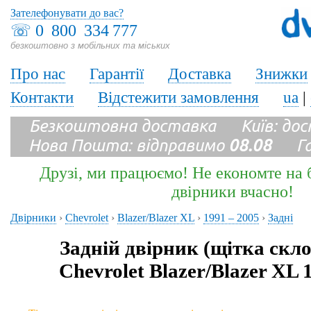
Зателефонувати до вас?
☏
0 800 334 777
безкоштовно з мобільних та міських
Про нас
Гарантії
Доставка
Знижки
Контакти
Відстежити замовлення
ua
|
Безкоштовна доставка Київ: до
Нова Пошта: відправимо
08.08
Гара
Друзі, ми працюємо! Не економте на б
двірники вчасно!
Двірники
›
Chevrolet
›
Blazer/Blazer XL
›
1991 – 2005
›
Задні
Задній двірник (щітка скл
Chevrolet Blazer/Blazer XL 