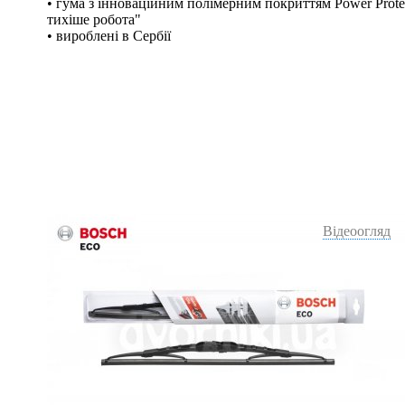
• гума з інноваційним полімерним покриттям Power Protec
тихіше робота"
• вироблені в Сербії
Відеоогляд