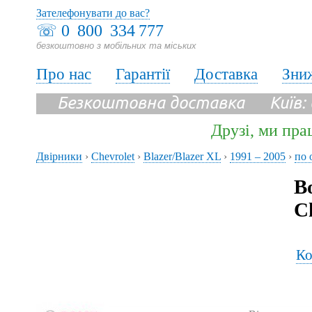
Зателефонувати до вас?
☏
0 800 334 777
безкоштовно з мобільних та міських
Про нас
Гарантії
Доставка
Зни
Безкоштовна доставка Київ:
Друзі, ми пра
Двірники
›
Chevrolet
›
Blazer/Blazer XL
›
1991 – 2005
›
по 
В
C
Ко