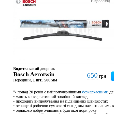
Відеоогляд
Водительский
дворник
Bosch Aerotwin
650
грн
Передний,
1 шт.
,
500 мм
"• понад 20 років є найпопулярнішими
безкаркасними
дв
• мають консервативний зовнішній вигляд
• проходять випробування на підвищених швидкостях
• оснащені робочою гумкою зі складним патентованим с
• однаково добре очищають будь-якої пори року