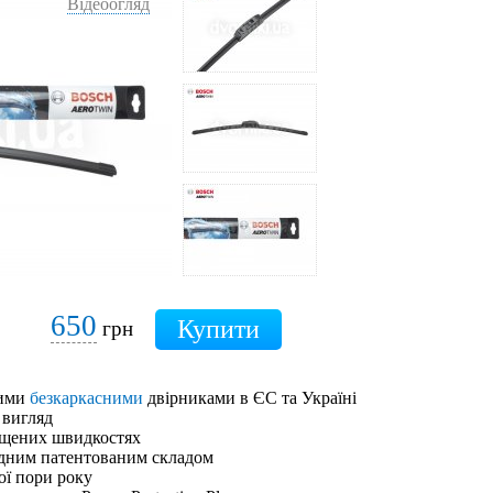
Відеоогляд
650
грн
шими
безкаркасними
двірниками в ЄС та Україні
 вигляд
ищених швидкостях
адним патентованим складом
ої пори року