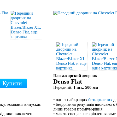
Пассажирский
дворник
Denso Flat
Передний,
1 шт.
,
500 мм
• одні з найкращих
безкаркасних
дв
оку: компанія випускає
• бездоганна репутація японського 
лише товари преміум-рівня
ехідники виключені
• мають спеціальне кріплення саме