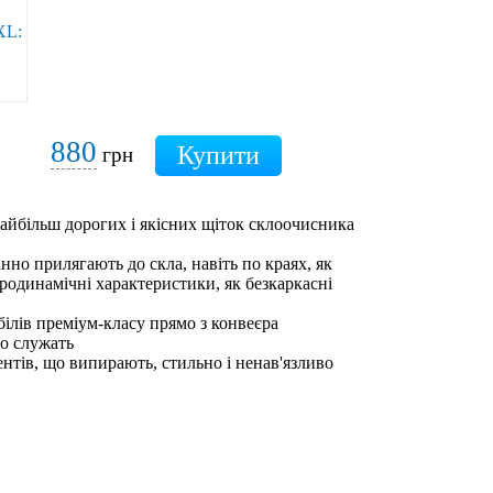
880
грн
 найбільш дорогих і якісних щіток склоочисника
інно прилягають до скла, навіть по краях, як
еродинамічні характеристики, як безкаркасні
білів преміум-класу прямо з конвеєра
но служать
ентів, що випирають, стильно і ненав'язливо