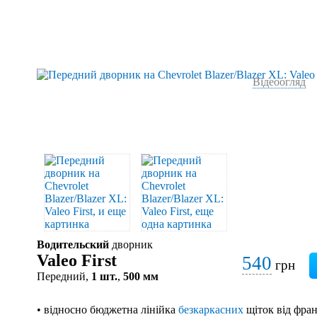
Відеоогляд
Водительский
дворник
Valeo First
540
грн
Передний,
1 шт.
,
500 мм
• відносно бюджетна лінійка
безкаркасних
щіток від фран