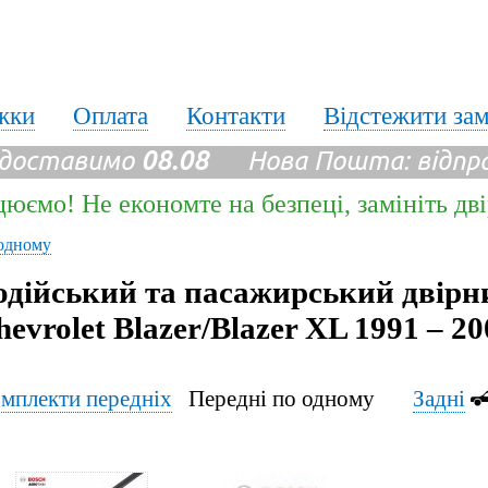
жки
Оплата
Контакти
Відстежити за
 доставимо
08.08
Нова Пошта: відпр
цюємо! Не економте на безпеці, замініть дв
одному
одійський та пасажирський двірн
hevrolet Blazer/Blazer XL 1991 – 20
мплекти передніх
Передні по одному
Задні