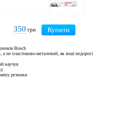
350
грн
рників Bosch
 а не пластиково-металевий, як інші недорогі
ий каучук
ку
аміну резинки