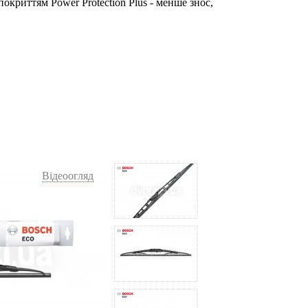
окриттям Power Protection Plus - менше знос,
Відеоогляд