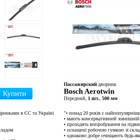
Пассажирский
дворник
Bosch Aerotwin
Передний,
1 шт.
,
500 мм
ірниками в ЄС та Україні
"• понад 20 років є найпопулярні
• мають консервативний зовнішній
• проходять випробування на підв
кладом
• оснащені робочою гумкою зі скл
• однаково добре очищають будь-як