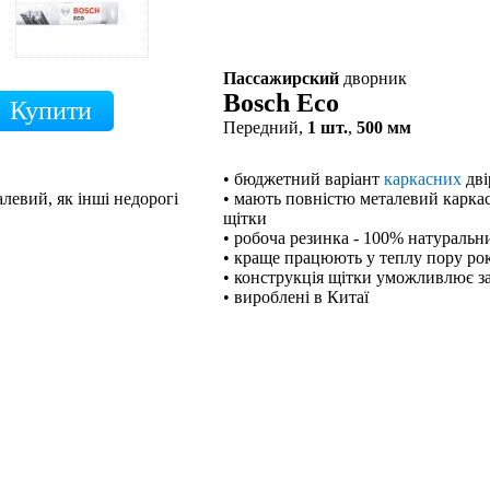
Пассажирский
дворник
Bosch Eco
Передний,
1 шт.
,
500 мм
• бюджетний варіант
каркасних
дві
левий, як інші недорогі
• мають повністю металевий каркас,
щітки
• робоча резинка - 100% натуральн
• краще працюють у теплу пору ро
• конструкція щітки уможливлює з
• вироблені в Китаї