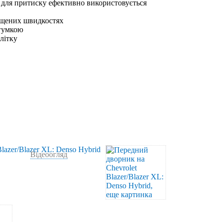
 для притиску ефективно використовується
ищених швидкостях
 гумкою
влітку
Відеоогляд