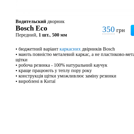
Водительский
дворник
Bosch Eco
350
грн
Передний,
1 шт.
,
500 мм
• бюджетний варіант
каркасних
двірників Bosch
• мають повністю металевий каркас, а не пластиково-мета
щітки
• робоча резинка - 100% натуральний каучук
• краще працюють у теплу пору року
• конструкція щітки уможливлює заміну резинки
• вироблені в Китаї