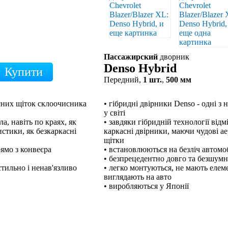
Пассажирский
дворник
Denso Hybrid
Передний,
1 шт.
,
500 мм
кісних щіток склоочисника
• гібридні двірники Denso - одні з
у світі
а, навіть по краях, як
• завдяки гібридній технології відм
стики, як безкаркасні
каркасні двірники, маючи чудові а
щітки
рямо з конвеєра
• встановлюються на безліч автомо
• безпрецедентно довго та безшум
тильно і ненав'язливо
• легко монтуються, не мають елем
виглядають на авто
• виробляються у Японії