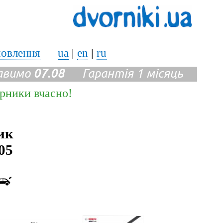
мовлення
ua
|
en
|
ru
авимо
07.08
Гарантія 1 місяць
ірники вчасно!
ик
05