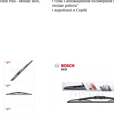
tion Plus - менше знос,
• гума з інноваційним полімерним п
тихіше робота"
• вироблені в Сербії