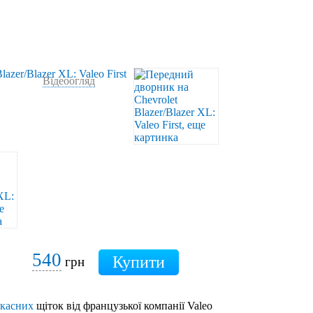
Відеоогляд
540
грн
ркасних
щіток від французької компанії Valeo