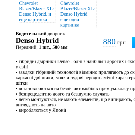
Водительский
дворник
Denso Hybrid
880
грн
Передний,
1 шт.
,
500 мм
• гібридні двірники Denso - одні з найбільш дорогих і я
у світі
• завдяки гібридній технології відмінно прилягають до скл
каркасні двірники, маючи чудові аеродинамічні характери
щітки
• встановлюються на безліч автомобілів преміум-класу п
• безпрецедентно довго та безшумно служать
• легко монтуються, не мають елементів, що випирають, с
виглядають на авто
• виробляються у Японії