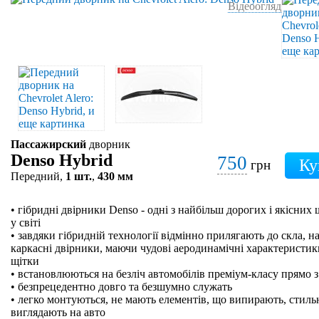
Відеоогляд
Пассажирский
дворник
Denso Hybrid
750
грн
Передний,
1 шт.
,
430 мм
• гібридні двірники Denso - одні з найбільш дорогих і якісних
у світі
• завдяки гібридній технології відмінно прилягають до скла, на
каркасні двірники, маючи чудові аеродинамічні характеристики
щітки
• встановлюються на безліч автомобілів преміум-класу прямо з
• безпрецедентно довго та безшумно служать
• легко монтуються, не мають елементів, що випирають, стильн
виглядають на авто