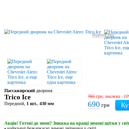
Відеоогляд
Пассажирский
дворник
Trico Ice
765
грн,
знижка –1
690
Передний,
1 шт.
,
430 мм
грн
Акція! Готові до зими? Знижка на кращі зимові щітки у світ
• найкращі безкаркасні зимові двірники у світі