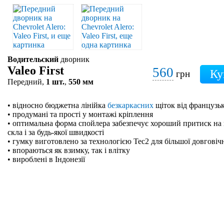
Водительский
дворник
Valeo First
560
грн
Передний,
1 шт.
,
550 мм
• відносно бюджетна лінійка
безкаркасних
щіток від французьк
• продумані та прості у монтажі кріплення
• оптимальна форма спойлера забезпечує хороший притиск на 
скла і за будь-якої швидкості
• гумку виготовлено за технологією Tec2 для більшої довговіч
• впораються як взимку, так і влітку
• вироблені в Індонезії