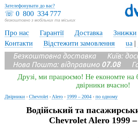
Зателефонувати до вас?
☏
0 800 334 777
безкоштовно з мобільних та міських
Про нас
Гарантії
Доставка
Знижки
Контакти
Відстежити замовлення
ua
|
Безкоштовна доставка Київ: до
Нова Пошта: відправимо
07.08
Гара
Друзі, ми працюємо! Не економте на б
двірники вчасно!
Двірники
›
Chevrolet
›
Alero
›
1999 – 2004
›
по одному
Водійський та пасажирськ
Chevrolet Alero 1999 –