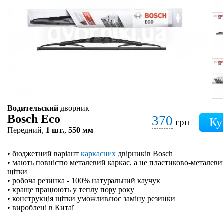
Водительский
дворник
Bosch Eco
370
грн
Передний,
1 шт.
,
550 мм
• бюджетний варіант
каркасних
двірників Bosch
• мають повністю металевий каркас, а не пластиково-металевий
щітки
• робоча резинка - 100% натуральний каучук
• краще працюють у теплу пору року
• конструкція щітки уможливлює заміну резинки
• вироблені в Китаї