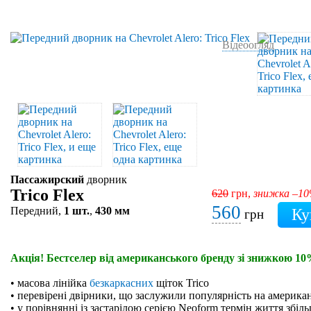
Відеоогляд
Пассажирский
дворник
Trico Flex
620
грн,
знижка –1
560
Передний,
1 шт.
,
430 мм
грн
Акція! Бестселер від американського бренду зі знижкою 10
• масова лінійка
безкаркасних
щіток Trico
• перевірені двірники, що заслужили популярність на америк
• у порівнянні із застарілою серією Neoform термін життя збіль