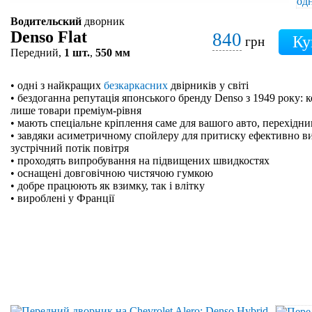
Водительский
дворник
Denso Flat
840
грн
Передний,
1 шт.
,
550 мм
• одні з найкращих
безкаркасних
двірників у світі
• бездоганна репутація японського бренду Denso з 1949 року: 
лише товари преміум-рівня
• мають спеціальне кріплення саме для вашого авто, перехідн
• завдяки асиметричному спойлеру для притиску ефективно в
зустрічний потік повітря
• проходять випробування на підвищених швидкостях
• оснащені довговічною чистячою гумкою
• добре працюють як взимку, так і влітку
• вироблені у Франції