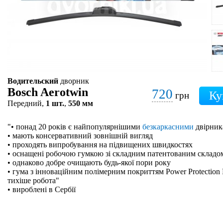
Водительский
дворник
Bosch Aerotwin
720
грн
Передний,
1 шт.
,
550 мм
"• понад 20 років є найпопулярнішими
безкаркасними
двірник
• мають консервативний зовнішній вигляд
• проходять випробування на підвищених швидкостях
• оснащені робочою гумкою зі складним патентованим складо
• однаково добре очищають будь-якої пори року
• гума з інноваційним полімерним покриттям Power Protection 
тихіше робота"
• вироблені в Сербії