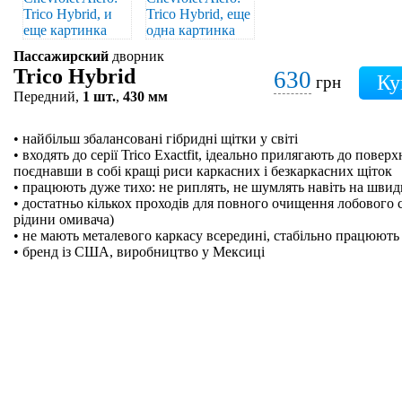
Пассажирский
дворник
Trico Hybrid
630
грн
Передний,
1 шт.
,
430 мм
• найбільш збалансовані гібридні щітки у світі
• входять до серії Trico Exactfit, ідеально прилягають до поверх
поєднавши в собі кращі риси каркасних і безкаркасних щіток
• працюють дуже тихо: не риплять, не шумлять навіть на швидк
• достатньо кількох проходів для повного очищення лобового 
рідини омивача)
• не мають металевого каркасу всередині, стабільно працюють 
• бренд із США, виробництво у Мексиці