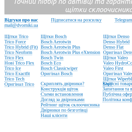
Точний підбір по автівці та гарантія
щітки склоочисник
Відгуки про нас
Підписатися на розсилку
Telegram
mail@dvorniki.ua
Щітки Trico
Щітки Bosch
Щітки Denso
Trico Force
Bosch Aerotwin
Denso Hybrid
Trico Hybrid (Fit)
Bosch Aerotwin Plus
Denso Flat
Trico Neoform
Bosch Aerotwin Plus eXtension
Оригінал Den
Trico Flex
Bosch Twin
Щітки Valeo
Нові Trico Flex
Bosch Eco
Valeo HydroCo
Trico Ice
Bosch Classicwiper
Valeo First
Trico Exactfit
Оригінал Bosch
Оригінал Vale
Trico Tech
Щітки Wiperbl
Скриплять двірники?
Корисні товар
Оригінал Trico
SWF
Конструкція щіток
Запитання та в
Схеми встановлення
Публічна офер
Догляд за двірниками
Політика конф
Рейтинг щіток склоочисника
Двірники по безготівці
Наші клієнти