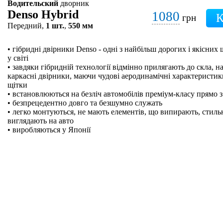
Водительский
дворник
Denso Hybrid
1080
грн
Передний,
1 шт.
,
550 мм
• гібридні двірники Denso - одні з найбільш дорогих і якісних
у світі
• завдяки гібридній технології відмінно прилягають до скла, на
каркасні двірники, маючи чудові аеродинамічні характеристики
щітки
• встановлюються на безліч автомобілів преміум-класу прямо з
• безпрецедентно довго та безшумно служать
• легко монтуються, не мають елементів, що випирають, стильн
виглядають на авто
• виробляються у Японії