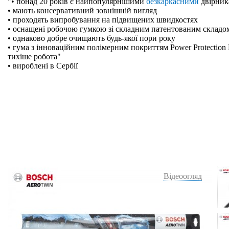
"• понад 20 років є найпопулярнішими
безкаркасними
двірник
• мають консервативний зовнішній вигляд
• проходять випробування на підвищених швидкостях
• оснащені робочою гумкою зі складним патентованим складо
• однаково добре очищають будь-якої пори року
• гума з інноваційним полімерним покриттям Power Protection 
тихіше робота"
• вироблені в Сербії
Відеоогляд