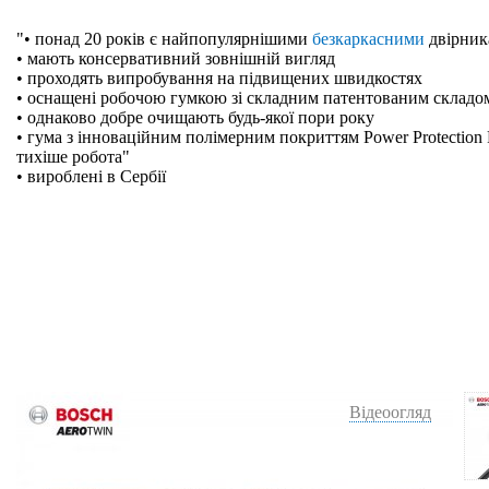
"• понад 20 років є найпопулярнішими
безкаркасними
двірник
• мають консервативний зовнішній вигляд
• проходять випробування на підвищених швидкостях
• оснащені робочою гумкою зі складним патентованим складо
• однаково добре очищають будь-якої пори року
• гума з інноваційним полімерним покриттям Power Protection 
тихіше робота"
• вироблені в Сербії
Відеоогляд