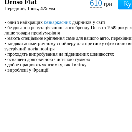
Denso Flat
610
грн
Передний,
1 шт.
,
475 мм
• одні з найкращих
безкаркасних
двірників у світі
• бездоганна репутація японського бренду Denso з 1949 року: 
лише товари преміум-рівня
• мають спеціальне кріплення саме для вашого авто, перехідн
• завдяки асиметричному спойлеру для притиску ефективно в
зустрічний потік повітря
• проходять випробування на підвищених швидкостях
• оснащені довговічною чистячою гумкою
• добре працюють як взимку, так і влітку
• вироблені у Франції