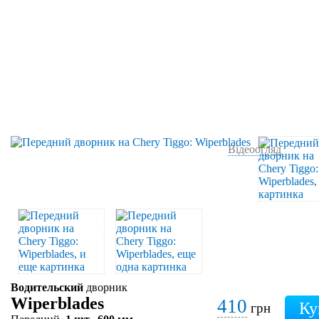
Відеоогляд
Водительский
дворник
Wiperblades
410
грн