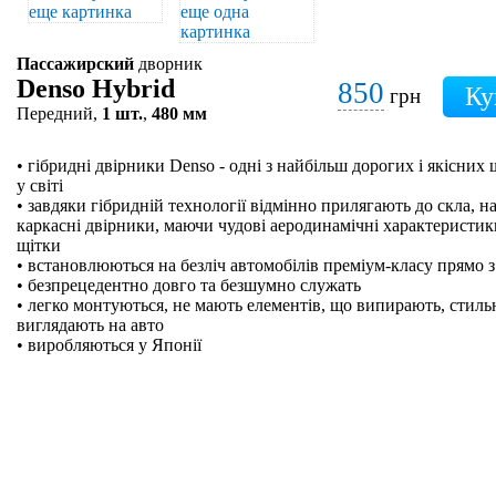
Пассажирский
дворник
Denso Hybrid
850
грн
Передний,
1 шт.
,
480 мм
• гібридні двірники Denso - одні з найбільш дорогих і якісних
у світі
• завдяки гібридній технології відмінно прилягають до скла, на
каркасні двірники, маючи чудові аеродинамічні характеристики
щітки
• встановлюються на безліч автомобілів преміум-класу прямо з
• безпрецедентно довго та безшумно служать
• легко монтуються, не мають елементів, що випирають, стильн
виглядають на авто
• виробляються у Японії