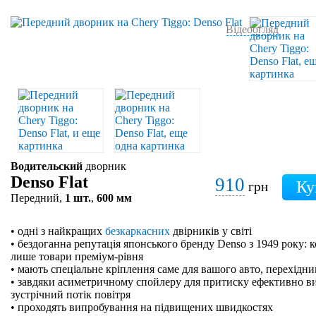
Відеоогляд
Водительский
дворник
Denso Flat
910
грн
Передний,
1 шт.
,
600 мм
• одні з найкращих
безкаркасних
двірників у світі
• бездоганна репутація японського бренду Denso з 1949 року: 
лише товари преміум-рівня
• мають спеціальне кріплення саме для вашого авто, перехідн
• завдяки асиметричному спойлеру для притиску ефективно в
зустрічний потік повітря
• проходять випробування на підвищених швидкостях