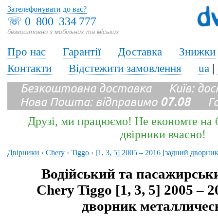
Зателефонувати до вас?
☏
0 800 334 777
безкоштовно з мобільних та міських
Про нас
Гарантії
Доставка
Знижки
Контакти
Відстежити замовлення
ua
|
Безкоштовна доставка Київ: до
Нова Пошта: відправимо
07.08
Гара
Друзі, ми працюємо! Не економте на б
двірники вчасно!
Двірники
›
Chery
›
Tiggo
›
[1, 3, 5] 2005 – 2016 [задний дворн
Водійський та пасажирськ
Chery Tiggo [1, 3, 5] 2005 – 
дворник металличес