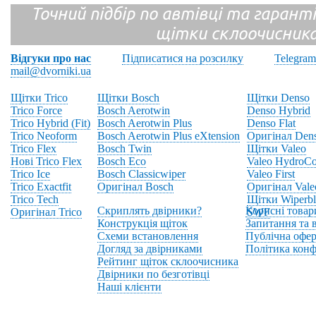
Точний підбір по автівці та гарантія
щітки склоочисник
Відгуки про нас
Підписатися на розсилку
Telegram
mail@dvorniki.ua
Щітки Trico
Щітки Bosch
Щітки Denso
Trico Force
Bosch Aerotwin
Denso Hybrid
Trico Hybrid (Fit)
Bosch Aerotwin Plus
Denso Flat
Trico Neoform
Bosch Aerotwin Plus eXtension
Оригінал Den
Trico Flex
Bosch Twin
Щітки Valeo
Нові Trico Flex
Bosch Eco
Valeo HydroCo
Trico Ice
Bosch Classicwiper
Valeo First
Trico Exactfit
Оригінал Bosch
Оригінал Vale
Trico Tech
Щітки Wiperbl
Скриплять двірники?
Корисні товар
Оригінал Trico
SWF
Конструкція щіток
Запитання та в
Схеми встановлення
Публічна офер
Догляд за двірниками
Політика конф
Рейтинг щіток склоочисника
Двірники по безготівці
Наші клієнти