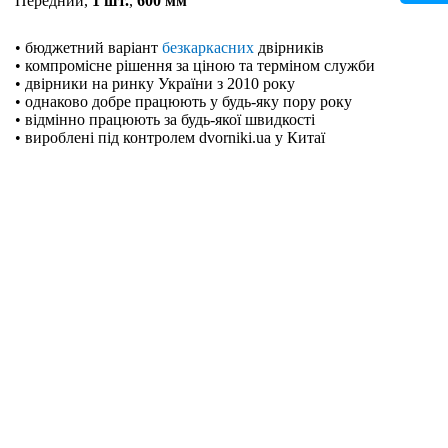
Передний,
1 шт.
,
600 мм
• бюджетний варіант
безкаркасних
двірників
• компромісне рішення за ціною та терміном служби
• двірники на ринку України з 2010 року
• однаково добре працюють у будь-яку пору року
• відмінно працюють за будь-якої швидкості
• вироблені під контролем dvorniki.ua у Китаї