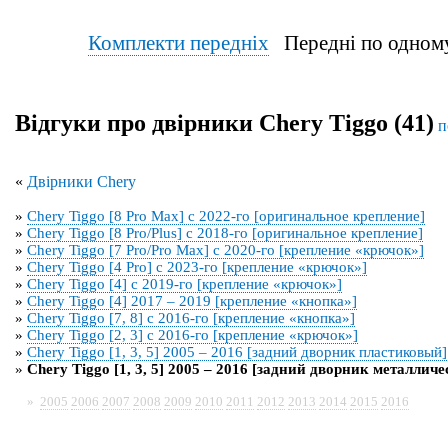
Комплекти передніх
Передні по од
Відгуки про двірники Chery Tiggo (41)
п
«
Двірники Chery
»
Chery Tiggo [8 Pro Max] с 2022-го [оригинальное крепление]
»
Chery Tiggo [8 Pro/Plus] с 2018-го [оригинальное крепление]
»
Chery Tiggo [7 Pro/Pro Max] с 2020-го [крепление «крючок»]
»
Chery Tiggo [4 Pro] с 2023-го [крепление «крючок»]
»
Chery Tiggo [4] с 2019-го [крепление «крючок»]
»
Chery Tiggo [4] 2017 – 2019 [крепление «кнопка»]
»
Chery Tiggo [7, 8] с 2016-го [крепление «кнопка»]
»
Chery Tiggo [2, 3] с 2016-го [крепление «крючок»]
»
Chery Tiggo [1, 3, 5] 2005 – 2016 [задний дворник пластиковый]
»
Chery Tiggo [1, 3, 5] 2005 – 2016 [задний дворник металлич
»
2005
2006
2007
2008
2009
2010
2011
2012
2013
2014
2015
2016