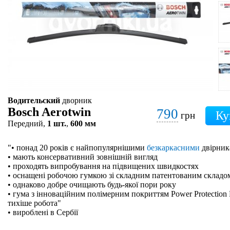
Водительский
дворник
Bosch Aerotwin
790
грн
Передний,
1 шт.
,
600 мм
"• понад 20 років є найпопулярнішими
безкаркасними
двірник
• мають консервативний зовнішній вигляд
• проходять випробування на підвищених швидкостях
• оснащені робочою гумкою зі складним патентованим складо
• однаково добре очищають будь-якої пори року
• гума з інноваційним полімерним покриттям Power Protection 
тихіше робота"
• вироблені в Сербії