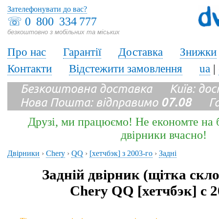
Зателефонувати до вас?
☏
0 800 334 777
безкоштовно з мобільних та міських
Про нас
Гарантії
Доставка
Знижки
Контакти
Відстежити замовлення
ua
|
Безкоштовна доставка Київ: до
Нова Пошта: відправимо
07.08
Гара
Друзі, ми працюємо! Не економте на б
двірники вчасно!
Двірники
›
Chery
›
QQ
›
[хетчбэк] з 2003-го
›
Задні
Задній двірник (щітка скл
Chery QQ [хетчбэк] с 2