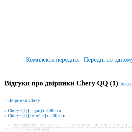
Комплекти передніх
Передні по одном
Відгуки про двірники Chery QQ (1)
показ
«
Двірники Chery
»
Chery QQ [седан] с 2003-го
»
Chery QQ [хетчбэк] с 2003-го
»
2003
2004
2005
2006
2007
2008
2009
2010
2011
2012
2013
2014
2015
2022
2023
2024
2025
2026