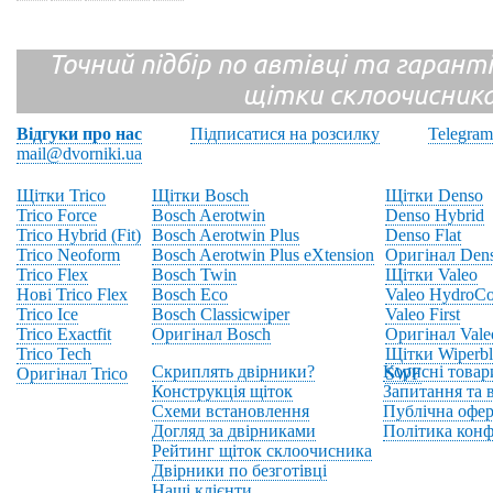
Точний підбір по автівці та гарантія
щітки склоочисник
Відгуки про нас
Підписатися на розсилку
Telegram
mail@dvorniki.ua
Щітки Trico
Щітки Bosch
Щітки Denso
Trico Force
Bosch Aerotwin
Denso Hybrid
Trico Hybrid (Fit)
Bosch Aerotwin Plus
Denso Flat
Trico Neoform
Bosch Aerotwin Plus eXtension
Оригінал Den
Trico Flex
Bosch Twin
Щітки Valeo
Нові Trico Flex
Bosch Eco
Valeo HydroCo
Trico Ice
Bosch Classicwiper
Valeo First
Trico Exactfit
Оригінал Bosch
Оригінал Vale
Trico Tech
Щітки Wiperbl
Скриплять двірники?
Корисні товар
Оригінал Trico
SWF
Конструкція щіток
Запитання та в
Схеми встановлення
Публічна офер
Догляд за двірниками
Політика конф
Рейтинг щіток склоочисника
Двірники по безготівці
Наші клієнти