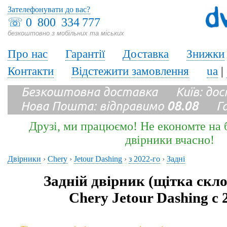
Зателефонувати до вас?
☏
0 800 334 777
безкоштовно з мобільних та міських
Про нас
Гарантії
Доставка
Знижки
Контакти
Відстежити замовлення
ua
|
Безкоштовна доставка Київ: до
Нова Пошта: відправимо
08.08
Гара
Друзі, ми працюємо! Не економте на б
двірники вчасно!
Двірники
›
Chery
›
Jetour Dashing
›
з 2022-го
›
Задні
Задній двірник (щітка скл
Chery Jetour Dashing с 