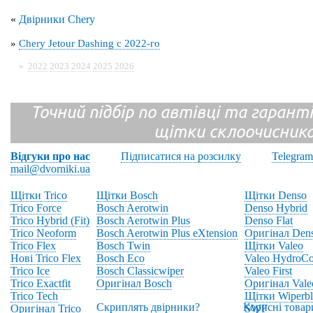
«
Двірники Chery
»
Chery Jetour Dashing с 2022-го
»
2022
2023
2024
2025
2026
Точний підбір по автівці та гарантія
щітки склоочисник
Відгуки про нас
Підписатися на розсилку
Telegram
mail@dvorniki.ua
Щітки Trico
Щітки Bosch
Щітки Denso
Trico Force
Bosch Aerotwin
Denso Hybrid
Trico Hybrid (Fit)
Bosch Aerotwin Plus
Denso Flat
Trico Neoform
Bosch Aerotwin Plus eXtension
Оригінал Den
Trico Flex
Bosch Twin
Щітки Valeo
Нові Trico Flex
Bosch Eco
Valeo HydroCo
Trico Ice
Bosch Classicwiper
Valeo First
Trico Exactfit
Оригінал Bosch
Оригінал Vale
Trico Tech
Щітки Wiperbl
Скриплять двірники?
Корисні товар
Оригінал Trico
SWF