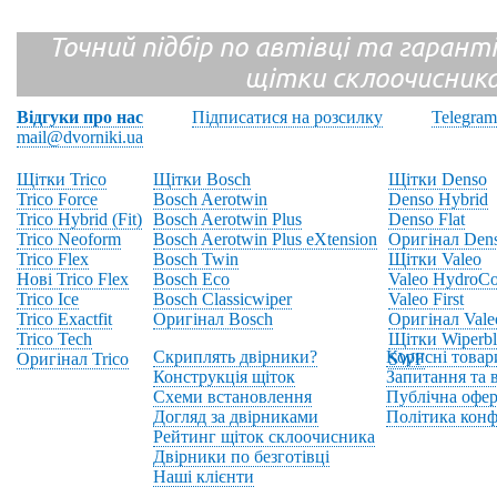
Точний підбір по автівці та гарантія
щітки склоочисник
Відгуки про нас
Підписатися на розсилку
Telegram
mail@dvorniki.ua
Щітки Trico
Щітки Bosch
Щітки Denso
Trico Force
Bosch Aerotwin
Denso Hybrid
Trico Hybrid (Fit)
Bosch Aerotwin Plus
Denso Flat
Trico Neoform
Bosch Aerotwin Plus eXtension
Оригінал Den
Trico Flex
Bosch Twin
Щітки Valeo
Нові Trico Flex
Bosch Eco
Valeo HydroCo
Trico Ice
Bosch Classicwiper
Valeo First
Trico Exactfit
Оригінал Bosch
Оригінал Vale
Trico Tech
Щітки Wiperbl
Скриплять двірники?
Корисні товар
Оригінал Trico
SWF
Конструкція щіток
Запитання та в
Схеми встановлення
Публічна офер
Догляд за двірниками
Політика конф
Рейтинг щіток склоочисника
Двірники по безготівці
Наші клієнти