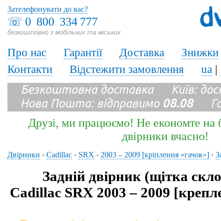
Зателефонувати до вас?
☏
0 800 334 777
безкоштовно з мобільних та міських
Про нас
Гарантії
Доставка
Знижки
Контакти
Відстежити замовлення
ua
|
Безкоштовна доставка Київ: до
Нова Пошта: відправимо
08.08
Гара
Друзі, ми працюємо! Не економте на б
двірники вчасно!
Двірники
›
Cadillac
›
SRX
›
2003 – 2009 [кріплення «гачок»]
›
З
Задній двірник (щітка скл
Cadillac SRX 2003 – 2009 [креп