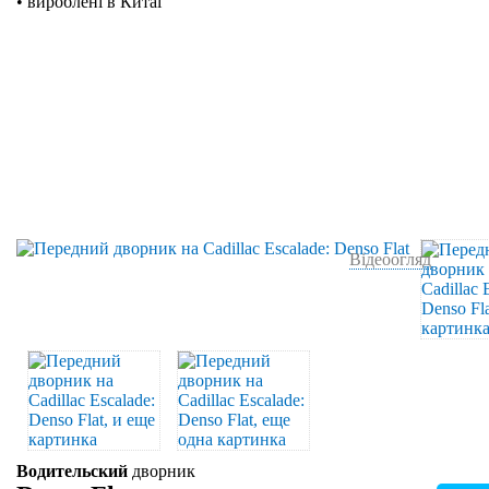
• вироблені в Китаї
Відеоогляд
Водительский
дворник