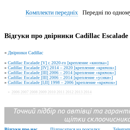
Комплекти передніх
Передні по од
Відгуки про двірники Cadillac Escalade 
«
Двірники Cadillac
»
Cadillac Escalade [V] с 2020-го [крепление «кнопка»]
»
Cadillac Escalade [IV] 2014 – 2020 [крепление «крючок»]
»
Cadillac Escalade [III] 2006 – 2014 [крепление «крючок»]
»
Cadillac Escalade [III] 2006 – 2014 [крепление «усики»]
»
Cadillac Escalade [I;II] 1998 – 2006 [крепление «крючок»]
»
2006
2007
2008
2009
2010
2011
2012
2013
2014
Точний підбір по автівці та гарантія
щітки склоочисник
Відгуки про нас
Підписатися на розсилку
Telegram