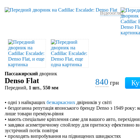
Відеоогляд
Пассажирский
дворник
Denso Flat
840
грн
Передний,
1 шт.
,
550 мм
• одні з найкращих
безкаркасних
двірників у світі
• бездоганна репутація японського бренду Denso з 1949 року: 
лише товари преміум-рівня
• мають спеціальне кріплення саме для вашого авто, перехідн
• завдяки асиметричному спойлеру для притиску ефективно в
зустрічний потік повітря
• проходять випробування на підвищених швидкостях