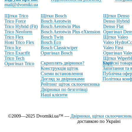
mail@dvorniki.ua
Щітки Trico
Щітки Bosch
Щітки Denso
Trico Force
Bosch Aerotwin
Denso Hybrid
Trico Hybrid (Fit)
Bosch Aerotwin Plus
Denso Flat
Trico Neoform
Bosch Aerotwin Plus eXtension
Оригінал Den
Trico Flex
Bosch Twin
Щітки Valeo
Нові Trico Flex
Bosch Eco
Valeo HydroCo
Trico Ice
Bosch Classicwiper
Valeo First
Trico Exactfit
Оригінал Bosch
Оригінал Vale
Trico Tech
Щітки Wiperbl
Скриплять двірники?
Корисні товар
Оригінал Trico
SWF
Конструкція щіток
Запитання та в
Схеми встановлення
Публічна офер
Догляд за двірниками
Політика конф
Рейтинг щіток склоочисника
Двірники по безготівці
Наші клієнти
©2009—2025 Dvorniki.ua™ —
Двірники, щітки склоочисника
доставкою по Україні