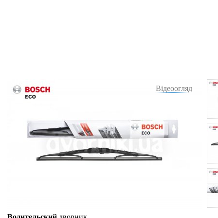
Відеоогляд
Водительский
дворник