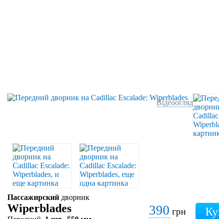
Відеоогляд
Пассажирский
дворник
Wiperblades
390
грн