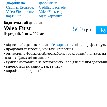
Водительский
дворник
Valeo First
560
грн
Передний,
1 шт.
,
550 мм
• відносно бюджетна лінійка
безкаркасних
щіток від французьк
• продумані та прості у монтажі кріплення
• оптимальна форма спойлера забезпечує хороший притиск на 
скла і за будь-якої швидкості
• гумку виготовлено за технологією Tec2 для більшої довговіч
• впораються як взимку, так і влітку
• вироблені в Індонезії