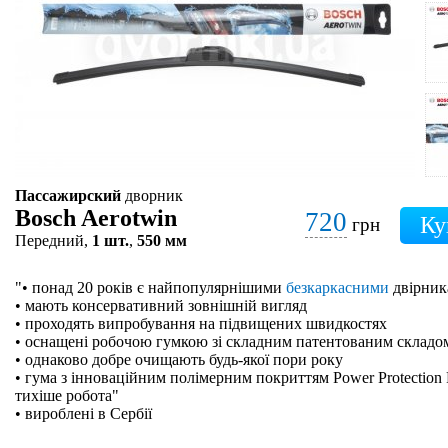
Пассажирский
дворник
Bosch Aerotwin
720
грн
Передний,
1 шт.
,
550 мм
"• понад 20 років є найпопулярнішими
безкаркасними
двірник
• мають консервативний зовнішній вигляд
• проходять випробування на підвищених швидкостях
• оснащені робочою гумкою зі складним патентованим складо
• однаково добре очищають будь-якої пори року
• гума з інноваційним полімерним покриттям Power Protection 
тихіше робота"
• вироблені в Сербії