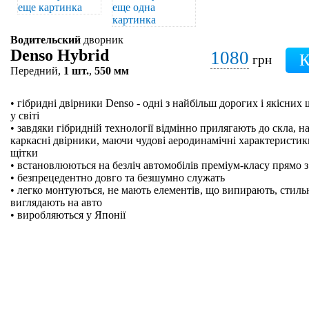
Водительский
дворник
Denso Hybrid
1080
грн
Передний,
1 шт.
,
550 мм
• гібридні двірники Denso - одні з найбільш дорогих і якісних
у світі
• завдяки гібридній технології відмінно прилягають до скла, на
каркасні двірники, маючи чудові аеродинамічні характеристики
щітки
• встановлюються на безліч автомобілів преміум-класу прямо з
• безпрецедентно довго та безшумно служать
• легко монтуються, не мають елементів, що випирають, стильн
виглядають на авто
• виробляються у Японії