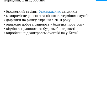
Передний,
1 шт.
,
550 мм
• бюджетний варіант
безкаркасних
двірників
• компромісне рішення за ціною та терміном служби
• двірники на ринку України з 2010 року
• однаково добре працюють у будь-яку пору року
• відмінно працюють за будь-якої швидкості
• вироблені під контролем dvorniki.ua у Китаї