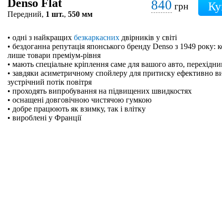
Denso Flat
840
грн
Передний,
1 шт.
,
550 мм
• одні з найкращих
безкаркасних
двірників у світі
• бездоганна репутація японського бренду Denso з 1949 року: 
лише товари преміум-рівня
• мають спеціальне кріплення саме для вашого авто, перехідн
• завдяки асиметричному спойлеру для притиску ефективно в
зустрічний потік повітря
• проходять випробування на підвищених швидкостях
• оснащені довговічною чистячою гумкою
• добре працюють як взимку, так і влітку
• вироблені у Франції