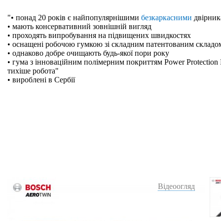
"• понад 20 років є найпопулярнішими
безкаркасними
двірник
• мають консервативний зовнішній вигляд
• проходять випробування на підвищених швидкостях
• оснащені робочою гумкою зі складним патентованим складо
• однаково добре очищають будь-якої пори року
• гума з інноваційним полімерним покриттям Power Protection 
тихіше робота"
• вироблені в Сербії
Відеоогляд