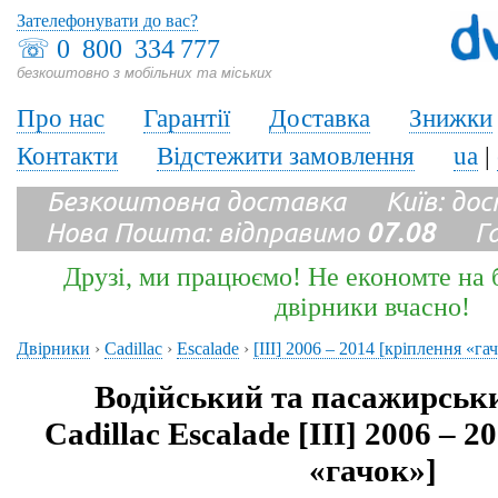
Зателефонувати до вас?
☏
0 800 334 777
безкоштовно з мобільних та міських
Про нас
Гарантії
Доставка
Знижки
Контакти
Відстежити замовлення
ua
|
Безкоштовна доставка Київ: до
Нова Пошта: відправимо
07.08
Гара
Друзі, ми працюємо! Не економте на б
двірники вчасно!
Двірники
›
Cadillac
›
Escalade
›
[III] 2006 – 2014 [кріплення «га
Водійський та пасажирськ
Cadillac Escalade [III] 2006 – 
«гачок»]