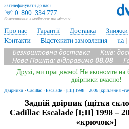
Зателефонувати до вас?
☏
0 800 334 777
безкоштовно з мобільних та міських
Про нас
Гарантії
Доставка
Знижки
Контакти
Відстежити замовлення
ua
|
Безкоштовна доставка Київ: до
Нова Пошта: відправимо
08.08
Гара
Друзі, ми працюємо! Не економте на б
двірники вчасно!
Двірники
›
Cadillac
›
Escalade
›
[I;II] 1998 – 2006 [кріплення «га
Задній двірник (щітка скл
Cadillac Escalade [I;II] 1998 – 
«крючок»]