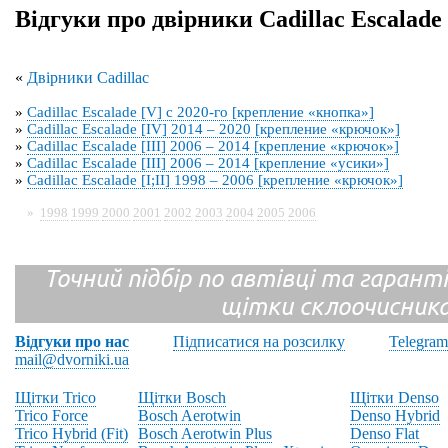
Відгуки про двірники Cadillac Escalade 
«
Двірники Cadillac
»
Cadillac Escalade [V] с 2020-го [крепление «кнопка»]
»
Cadillac Escalade [IV] 2014 – 2020 [крепление «крючок»]
»
Cadillac Escalade [III] 2006 – 2014 [крепление «крючок»]
»
Cadillac Escalade [III] 2006 – 2014 [крепление «усики»]
»
Cadillac Escalade [I;II] 1998 – 2006 [крепление «крючок»]
»
1998
1999
2000
2001
2002
2003
2004
2005
2006
Точний підбір по автівці та гарантія
щітки склоочисник
Відгуки про нас
Підписатися на розсилку
Telegram
mail@dvorniki.ua
Щітки Trico
Щітки Bosch
Щітки Denso
Trico Force
Bosch Aerotwin
Denso Hybrid
Trico Hybrid (Fit)
Bosch Aerotwin Plus
Denso Flat