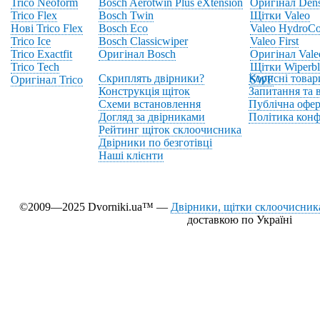
Trico Neoform
Bosch Aerotwin Plus eXtension
Оригінал Den
Trico Flex
Bosch Twin
Щітки Valeo
Нові Trico Flex
Bosch Eco
Valeo HydroCo
Trico Ice
Bosch Classicwiper
Valeo First
Trico Exactfit
Оригінал Bosch
Оригінал Vale
Trico Tech
Щітки Wiperbl
Скриплять двірники?
Корисні товар
Оригінал Trico
SWF
Конструкція щіток
Запитання та в
Схеми встановлення
Публічна офер
Догляд за двірниками
Політика конф
Рейтинг щіток склоочисника
Двірники по безготівці
Наші клієнти
©2009—2025 Dvorniki.ua™ —
Двірники, щітки склоочисника
доставкою по Україні