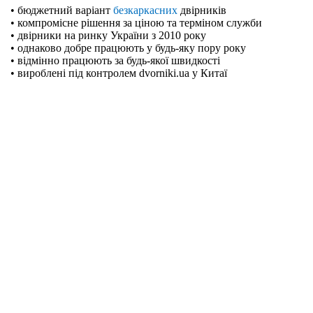
• бюджетний варіант
безкаркасних
двірників
• компромісне рішення за ціною та терміном служби
• двірники на ринку України з 2010 року
• однаково добре працюють у будь-яку пору року
• відмінно працюють за будь-якої швидкості
• вироблені під контролем dvorniki.ua у Китаї