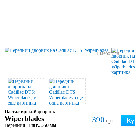
Відеоогляд
Пассажирский
дворник
Wiperblades
390
грн
Передний,
1 шт.
,
550 мм