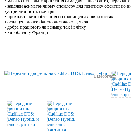
• мають спеціальне кріплення саме для вашого авто, перехідн
• завдяки асиметричному спойлеру для притиску ефективно в
зустрічний потік повітря
• проходять випробування на підвищених швидкостях
• оснащені довговічною чистячою гумкою
• добре працюють як взимку, так і влітку
• вироблені у Франції
Відеоогляд