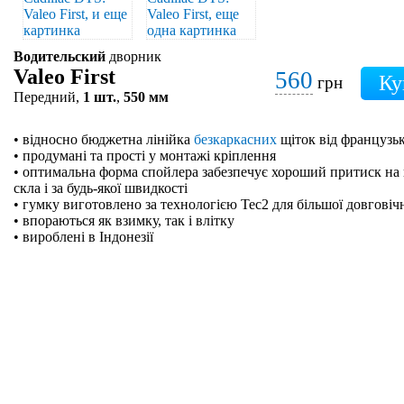
Водительский
дворник
Valeo First
560
грн
Передний,
1 шт.
,
550 мм
• відносно бюджетна лінійка
безкаркасних
щіток від французьк
• продумані та прості у монтажі кріплення
• оптимальна форма спойлера забезпечує хороший притиск на 
скла і за будь-якої швидкості
• гумку виготовлено за технологією Tec2 для більшої довговіч
• впораються як взимку, так і влітку
• вироблені в Індонезії