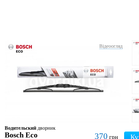
Відеоогляд
Водительский
дворник
Bosch Eco
370
грн