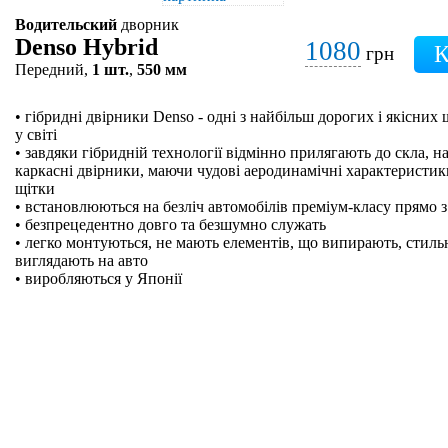
Водительский
дворник
Denso Hybrid
1080
грн
Передний,
1 шт.
,
550 мм
• гібридні двірники Denso - одні з найбільш дорогих і якісних
у світі
• завдяки гібридній технології відмінно прилягають до скла, на
каркасні двірники, маючи чудові аеродинамічні характеристики
щітки
• встановлюються на безліч автомобілів преміум-класу прямо з
• безпрецедентно довго та безшумно служать
• легко монтуються, не мають елементів, що випирають, стильн
виглядають на авто
• виробляються у Японії