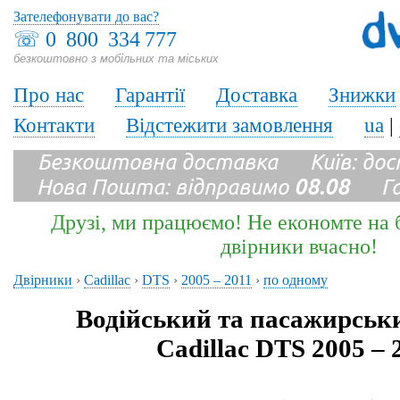
Зателефонувати до вас?
☏
0 800 334 777
безкоштовно з мобільних та міських
Про нас
Гарантії
Доставка
Знижки
Контакти
Відстежити замовлення
ua
|
Безкоштовна доставка Київ: до
Нова Пошта: відправимо
08.08
Гара
Друзі, ми працюємо! Не економте на б
двірники вчасно!
Двірники
›
Cadillac
›
DTS
›
2005 – 2011
›
по одному
Водійський та пасажирськ
Cadillac DTS 2005 – 