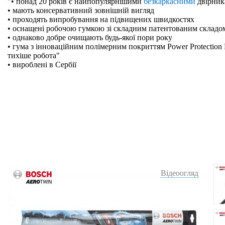
"• понад 20 років є найпопулярнішими
безкаркасними
двірник
• мають консервативний зовнішній вигляд
• проходять випробування на підвищених швидкостях
• оснащені робочою гумкою зі складним патентованим складо
• однаково добре очищають будь-якої пори року
• гума з інноваційним полімерним покриттям Power Protection 
тихіше робота"
• вироблені в Сербії
Відеоогляд