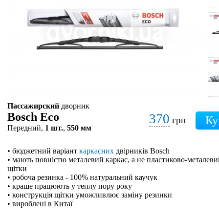
Пассажирский
дворник
Bosch Eco
370
грн
Передний,
1 шт.
,
550 мм
• бюджетний варіант
каркасних
двірників Bosch
• мають повністю металевий каркас, а не пластиково-металевий
щітки
• робоча резинка - 100% натуральний каучук
• краще працюють у теплу пору року
• конструкція щітки уможливлює заміну резинки
• вироблені в Китаї