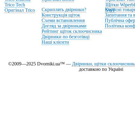
Trico Tech
Щітки Wiperbl
Скриплять двірники?
Корисні товар
Оригінал Trico
SWF
Конструкція щіток
Запитання та в
Схеми встановлення
Публічна офер
Догляд за двірниками
Політика конф
Рейтинг щіток склоочисника
Двірники по безготівці
Наші клієнти
©2009—2025 Dvorniki.ua™ —
Двірники, щітки склоочисника
доставкою по Україні