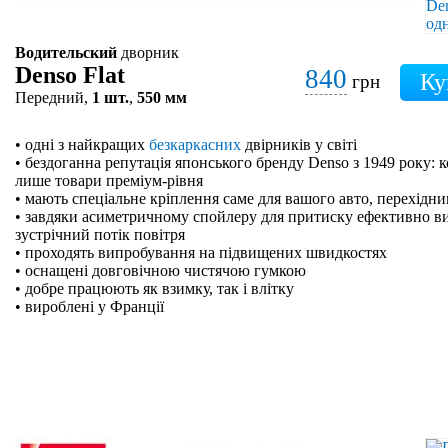
Водительский
дворник
Denso Flat
840
грн
Передний,
1 шт.
,
550 мм
• одні з найкращих
безкаркасних
двірників у світі
• бездоганна репутація японського бренду Denso з 1949 року: 
лише товари преміум-рівня
• мають спеціальне кріплення саме для вашого авто, перехідн
• завдяки асиметричному спойлеру для притиску ефективно в
зустрічний потік повітря
• проходять випробування на підвищених швидкостях
• оснащені довговічною чистячою гумкою
• добре працюють як взимку, так і влітку
• вироблені у Франції