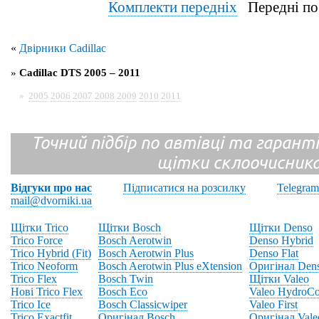
Комплекти передніх
Передні по
«
Двірники Cadillac
»
Cadillac DTS 2005 – 2011
»
2005
2006
2007
2008
2009
2010
2011
Точний підбір по автівці та гарантія
щітки склоочисник
Відгуки про нас
Підписатися на розсилку
Telegram
mail@dvorniki.ua
Щітки Trico
Щітки Bosch
Щітки Denso
Trico Force
Bosch Aerotwin
Denso Hybrid
Trico Hybrid (Fit)
Bosch Aerotwin Plus
Denso Flat
Trico Neoform
Bosch Aerotwin Plus eXtension
Оригінал Den
Trico Flex
Bosch Twin
Щітки Valeo
Нові Trico Flex
Bosch Eco
Valeo HydroCo
Trico Ice
Bosch Classicwiper
Valeo First
Trico Exactfit
Оригінал Bosch
Оригінал Vale