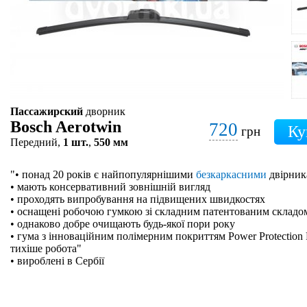
Пассажирский
дворник
Bosch Aerotwin
720
грн
Передний,
1 шт.
,
550 мм
"• понад 20 років є найпопулярнішими
безкаркасними
двірник
• мають консервативний зовнішній вигляд
• проходять випробування на підвищених швидкостях
• оснащені робочою гумкою зі складним патентованим складо
• однаково добре очищають будь-якої пори року
• гума з інноваційним полімерним покриттям Power Protection 
тихіше робота"
• вироблені в Сербії