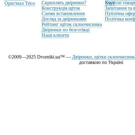
Скриплять двірники?
Корисні товар
Оригінал Trico
SWF
Конструкція щіток
Запитання та в
Схеми встановлення
Публічна офер
Догляд за двірниками
Політика конф
Рейтинг щіток склоочисника
Двірники по безготівці
Наші клієнти
©2009—2025 Dvorniki.ua™ —
Двірники, щітки склоочисника
доставкою по Україні