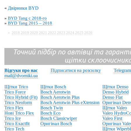
«
Двірники BYD
»
BYD Tang с 2018-го
»
BYD Tang 2015 – 2018
»
2018
2019
2020
2021
2022
2023
2024
2025
2026
Точний підбір по автівці та гарантія
щітки склоочисник
Відгуки про нас
Підписатися на розсилку
Telegram
mail@dvorniki.ua
Щітки Trico
Щітки Bosch
Щітки Denso
Trico Force
Bosch Aerotwin
Denso Hybrid
Trico Hybrid (Fit)
Bosch Aerotwin Plus
Denso Flat
Trico Neoform
Bosch Aerotwin Plus eXtension
Оригінал Den
Trico Flex
Bosch Twin
Щітки Valeo
Нові Trico Flex
Bosch Eco
Valeo HydroCo
Trico Ice
Bosch Classicwiper
Valeo First
Trico Exactfit
Оригінал Bosch
Оригінал Vale
Trico Tech
Щітки Wiperbl