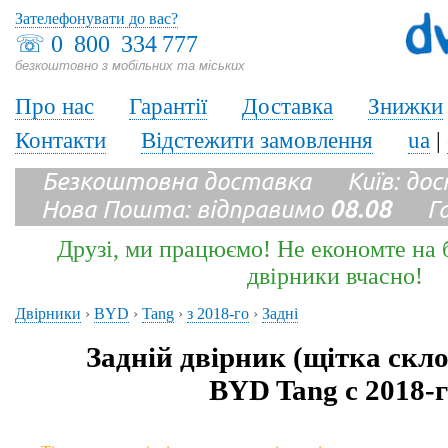
Зателефонувати до вас?
☏
0 800 334 777
безкоштовно з мобільних та міських
Про нас
Гарантії
Доставка
Знижки
Контакти
Відстежити замовлення
ua
|
Безкоштовна доставка Київ: до
Нова Пошта: відправимо
08.08
Гара
Друзі, ми працюємо! Не економте на б
двірники вчасно!
Двірники
›
BYD
›
Tang
›
з 2018-го
›
Задні
Задній двірник (щітка скл
BYD Tang с 2018-г