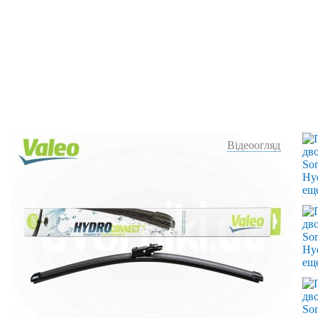
Відеоогляд