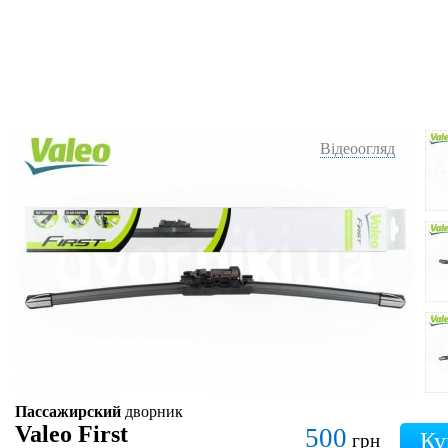
Відеоогляд
Пассажирский
дворник
Valeo First
500
грн