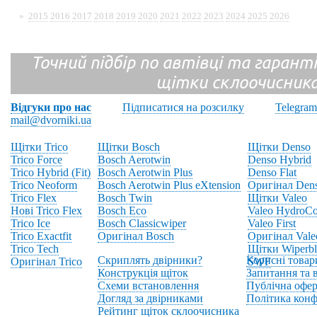
»
2015
2016
2017
2018
2019
2020
2021
2022
2023
2024
2025
2026
Точний підбір по автівці та гарантія
щітки склоочисник
Відгуки про нас
Підписатися на розсилку
Telegram
mail@dvorniki.ua
Щітки Trico
Щітки Bosch
Щітки Denso
Trico Force
Bosch Aerotwin
Denso Hybrid
Trico Hybrid (Fit)
Bosch Aerotwin Plus
Denso Flat
Trico Neoform
Bosch Aerotwin Plus eXtension
Оригінал Den
Trico Flex
Bosch Twin
Щітки Valeo
Нові Trico Flex
Bosch Eco
Valeo HydroCo
Trico Ice
Bosch Classicwiper
Valeo First
Trico Exactfit
Оригінал Bosch
Оригінал Vale
Trico Tech
Щітки Wiperbl
Скриплять двірники?
Корисні товар
Оригінал Trico
SWF
Конструкція щіток
Запитання та в
Схеми встановлення
Публічна офер
Догляд за двірниками
Політика конф
Рейтинг щіток склоочисника