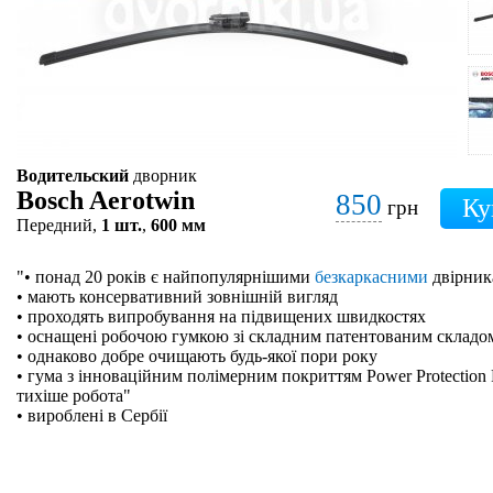
Водительский
дворник
Bosch Aerotwin
850
грн
Передний,
1 шт.
,
600 мм
"• понад 20 років є найпопулярнішими
безкаркасними
двірник
• мають консервативний зовнішній вигляд
• проходять випробування на підвищених швидкостях
• оснащені робочою гумкою зі складним патентованим складо
• однаково добре очищають будь-якої пори року
• гума з інноваційним полімерним покриттям Power Protection 
тихіше робота"
• вироблені в Сербії