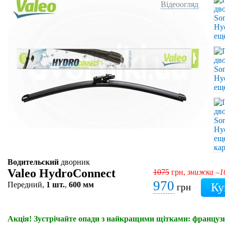
Відеоогляд
Водительский
дворник
Valeo HydroConnect
1075
грн,
знижка –
970
Передний,
1 шт.
,
600 мм
грн
Акція! Зустрічайте опади з найкращими щітками: французьк