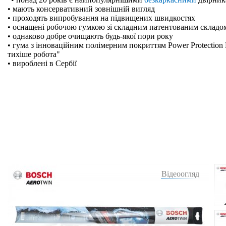
• мають консервативний зовнішній вигляд
• проходять випробування на підвищених швидкостях
• оснащені робочою гумкою зі складним патентованим складо
• однаково добре очищають будь-якої пори року
• гума з інноваційним полімерним покриттям Power Protection 
тихіше робота"
• вироблені в Сербії
Відеоогляд