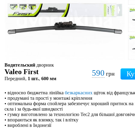
Водительский
дворник
Valeo First
590
грн
Передний,
1 шт.
,
600 мм
• відносно бюджетна лінійка
безкаркасних
щіток від французьк
• продумані та прості у монтажі кріплення
• оптимальна форма спойлера забезпечує хороший притиск на 
скла і за будь-якої швидкості
• гумку виготовлено за технологією Tec2 для більшої довговіч
• впораються як взимку, так і влітку
• вироблені в Індонезії