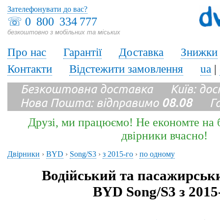
Зателефонувати до вас?
☏
0 800 334 777
безкоштовно з мобільних та міських
Про нас
Гарантії
Доставка
Знижки
Контакти
Відстежити замовлення
ua
|
Безкоштовна доставка Київ: до
Нова Пошта: відправимо
08.08
Гара
Друзі, ми працюємо! Не економте на б
двірники вчасно!
Двірники
›
BYD
›
Song/S3
›
з 2015-го
›
по одному
Водійський та пасажирськ
BYD Song/S3 з 2015