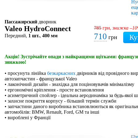
Пассажирский
дворник
Valeo HydroConnect
785
грн,
знижка –1
710
Передний,
1 шт.
,
400 мм
грн
Акція! Зустрічайте опади з найкращими щітками: французьк
знижкою!
• просунута лінійка
безкаркасних
двірників від провідного ви
автозапчастин - французької Valeo
• лаконічний дизайн - знахідка для поціновувачів мінімалізму
• ергономічні кріплення - просте встановлення
• асиметричний спойлер - ідеальна аеродинаміка за будь-якої 
• захисне покриття корпусу - більший термін служби
• запчастини даного виробника встановлюються як оригінальн
автомобілів: BMW, Renault, Ford, GM та інші
• вироблені у Франції