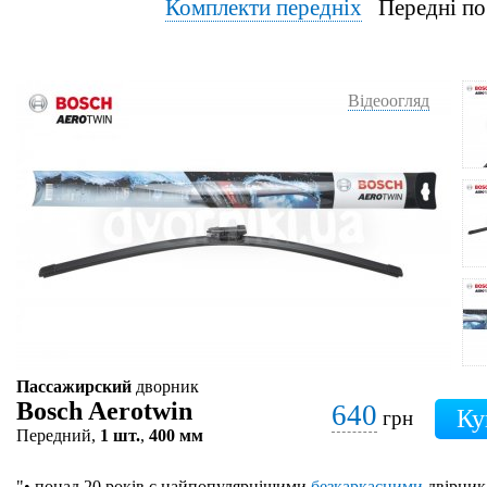
Комплекти передніх
Передні по
Відеоогляд
Пассажирский
дворник
Bosch Aerotwin
640
грн
Передний,
1 шт.
,
400 мм
"• понад 20 років є найпопулярнішими
безкаркасними
двірник