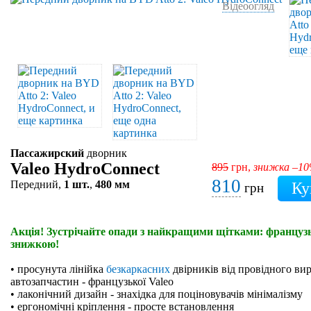
Відеоогляд
Пассажирский
дворник
Valeo HydroConnect
895
грн,
знижка –1
810
Передний,
1 шт.
,
480 мм
грн
Акція! Зустрічайте опади з найкращими щітками: французьк
знижкою!
• просунута лінійка
безкаркасних
двірників від провідного ви
автозапчастин - французької Valeo
• лаконічний дизайн - знахідка для поціновувачів мінімалізму
• ергономічні кріплення - просте встановлення