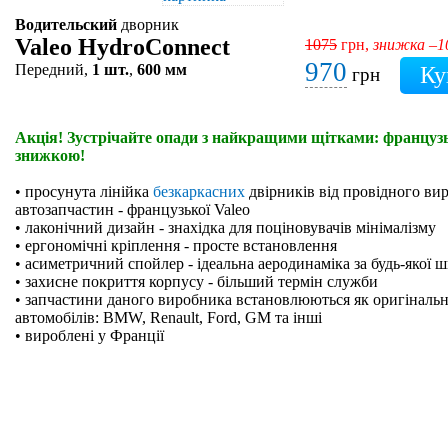
Водительский
дворник
Valeo HydroConnect
1075
грн,
знижка –
970
Передний,
1 шт.
,
600 мм
грн
Акція! Зустрічайте опади з найкращими щітками: французьк
знижкою!
• просунута лінійка
безкаркасних
двірників від провідного ви
автозапчастин - французької Valeo
• лаконічний дизайн - знахідка для поціновувачів мінімалізму
• ергономічні кріплення - просте встановлення
• асиметричний спойлер - ідеальна аеродинаміка за будь-якої 
• захисне покриття корпусу - більший термін служби
• запчастини даного виробника встановлюються як оригінальн
автомобілів: BMW, Renault, Ford, GM та інші
• вироблені у Франції