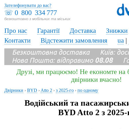
Зателефонувати до вас?
☏
0 800 334 777
безкоштовно з мобільних та міських
Про нас
Гарантії
Доставка
Знижки
Контакти
Відстежити замовлення
ua
|
Безкоштовна доставка Київ: до
Нова Пошта: відправимо
08.08
Гара
Друзі, ми працюємо! Не економте на б
двірники вчасно!
Двірники
›
BYD
›
Atto 2
›
з 2025-го
›
по одному
Водійський та пасажирськ
BYD Atto 2 з 2025-