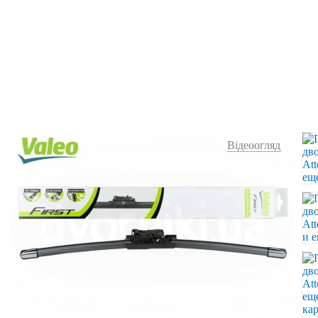
Відеоогляд