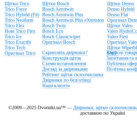
Щітки Trico
Щітки Bosch
Щітки Denso
Trico Force
Bosch Aerotwin
Denso Hybrid
Trico Hybrid (Fit)
Bosch Aerotwin Plus
Denso Flat
Trico Neoform
Bosch Aerotwin Plus eXtension
Оригінал Den
Trico Flex
Bosch Twin
Щітки Valeo
Нові Trico Flex
Bosch Eco
Valeo HydroCo
Trico Ice
Bosch Classicwiper
Valeo First
Trico Exactfit
Оригінал Bosch
Оригінал Vale
Trico Tech
Щітки Wiperbl
Скриплять двірники?
Корисні товар
Оригінал Trico
SWF
Конструкція щіток
Запитання та в
Схеми встановлення
Публічна офер
Догляд за двірниками
Політика конф
Рейтинг щіток склоочисника
Двірники по безготівці
Наші клієнти
©2009—2025 Dvorniki.ua™ —
Двірники, щітки склоочисника
доставкою по Україні