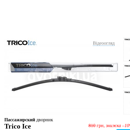
Відеоогляд
Пассажирский
дворник
Trico Ice
810
грн,
знижка –1