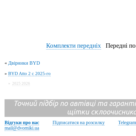
Комплекти передніх
Передні по
«
Двірники BYD
»
BYD Atto 2 с 2025-го
»
2025
2026
Точний підбір по автівці та гарантія
щітки склоочисник
Відгуки про нас
Підписатися на розсилку
Telegram
mail@dvorniki.ua