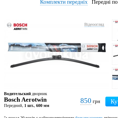
Комплекти передніх
Передні по
Відеоогляд
Водительский
дворник
Bosch Aerotwin
850
грн
Передний,
1 шт.
,
600 мм
"• понад 20 років є найпопулярнішими
безкаркасними
двірник