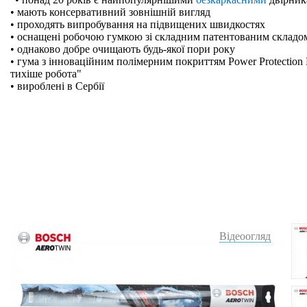
• мають консервативний зовнішній вигляд
• проходять випробування на підвищених швидкостях
• оснащені робочою гумкою зі складним патентованим складо
• однаково добре очищають будь-якої пори року
• гума з інноваційним полімерним покриттям Power Protection 
тихіше робота"
• вироблені в Сербії
Відеоогляд