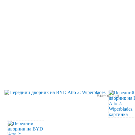
Відеоогляд