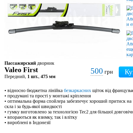
Пассажирский
дворник
Valeo First
500
грн
Передний,
1 шт.
,
475 мм
• відносно бюджетна лінійка
безкаркасних
щіток від французьк
• продумані та прості у монтажі кріплення
• оптимальна форма спойлера забезпечує хороший притиск на 
скла і за будь-якої швидкості
• гумку виготовлено за технологією Tec2 для більшої довговіч
• впораються як взимку, так і влітку
• вироблені в Індонезії