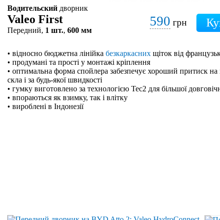
Водительский
дворник
Valeo First
590
грн
Передний,
1 шт.
,
600 мм
• відносно бюджетна лінійка
безкаркасних
щіток від французьк
• продумані та прості у монтажі кріплення
• оптимальна форма спойлера забезпечує хороший притиск на 
скла і за будь-якої швидкості
• гумку виготовлено за технологією Tec2 для більшої довговіч
• впораються як взимку, так і влітку
• вироблені в Індонезії