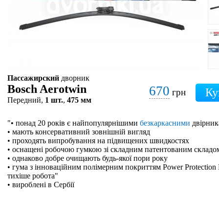
Пассажирский
дворник
Bosch Aerotwin
670
грн
Передний,
1 шт.
,
475 мм
"• понад 20 років є найпопулярнішими
безкаркасними
двірник
• мають консервативний зовнішній вигляд
• проходять випробування на підвищених швидкостях
• оснащені робочою гумкою зі складним патентованим складо
• однаково добре очищають будь-якої пори року
• гума з інноваційним полімерним покриттям Power Protection 
тихіше робота"
• вироблені в Сербії