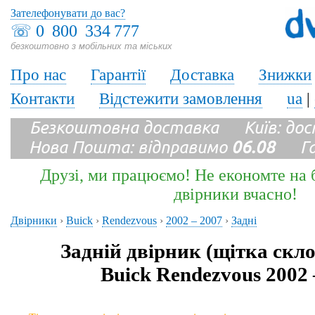
Зателефонувати до вас?
☏
0 800 334 777
безкоштовно з мобільних та міських
Про нас
Гарантії
Доставка
Знижки
Контакти
Відстежити замовлення
ua
|
Безкоштовна доставка Київ: до
Нова Пошта: відправимо
06.08
Гара
Друзі, ми працюємо! Не економте на б
двірники вчасно!
Двірники
›
Buick
›
Rendezvous
›
2002 – 2007
›
Задні
Задній двірник (щітка скл
Buick Rendezvous 2002 