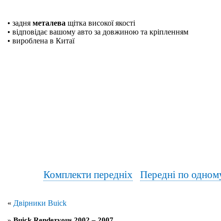
• задня
металева
щітка високої якості
• відповідає вашому авто за довжиною та кріпленням
• вироблена в Китаї
Комплекти передніх
Передні по одном
«
Двірники Buick
»
Buick Rendezvous 2002 – 2007