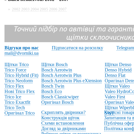
»
2002
2003
2004
2005
2006
2007
Точний підбір по автівці та гарантія
щітки склоочисник
Відгуки про нас
Підписатися на розсилку
Telegram
mail@dvorniki.ua
Щітки Trico
Щітки Bosch
Щітки Denso
Trico Force
Bosch Aerotwin
Denso Hybrid
Trico Hybrid (Fit)
Bosch Aerotwin Plus
Denso Flat
Trico Neoform
Bosch Aerotwin Plus eXtension
Оригінал Den
Trico Flex
Bosch Twin
Щітки Valeo
Нові Trico Flex
Bosch Eco
Valeo HydroCo
Trico Ice
Bosch Classicwiper
Valeo First
Trico Exactfit
Оригінал Bosch
Оригінал Vale
Trico Tech
Щітки Wiperbl
Скриплять двірники?
Корисні товар
Оригінал Trico
SWF
Конструкція щіток
Запитання та в
Схеми встановлення
Публічна офер
Догляд за двірниками
Політика конф
Рейтинг щіток склоочисника