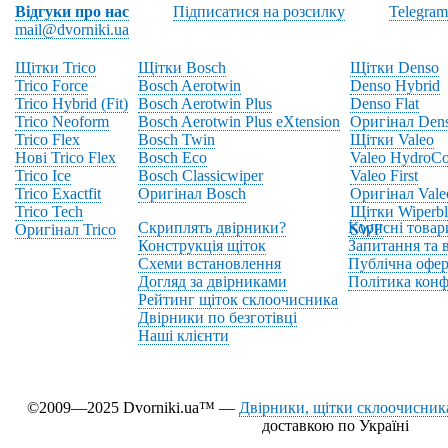
Відгуки про нас
Підписатися на розсилку
Telegram
mail@dvorniki.ua
Щітки Trico
Щітки Bosch
Щітки Denso
Trico Force
Bosch Aerotwin
Denso Hybrid
Trico Hybrid (Fit)
Bosch Aerotwin Plus
Denso Flat
Trico Neoform
Bosch Aerotwin Plus eXtension
Оригінал Den
Trico Flex
Bosch Twin
Щітки Valeo
Нові Trico Flex
Bosch Eco
Valeo HydroCo
Trico Ice
Bosch Classicwiper
Valeo First
Trico Exactfit
Оригінал Bosch
Оригінал Vale
Trico Tech
Щітки Wiperbl
Скриплять двірники?
Корисні товар
Оригінал Trico
SWF
Конструкція щіток
Запитання та в
Схеми встановлення
Публічна офер
Догляд за двірниками
Політика конф
Рейтинг щіток склоочисника
Двірники по безготівці
Наші клієнти
©2009—2025 Dvorniki.ua™ —
Двірники, щітки склоочисника
доставкою по Україні