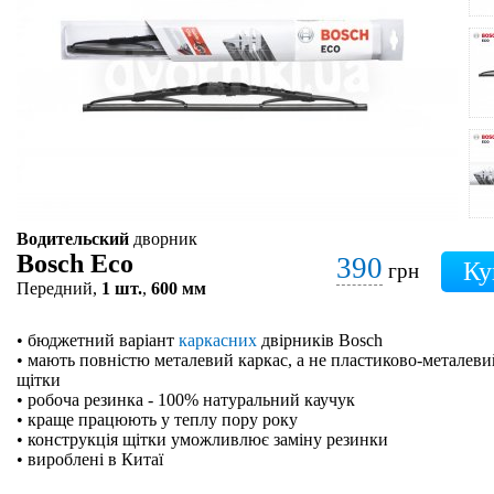
Водительский
дворник
Bosch Eco
390
грн
Передний,
1 шт.
,
600 мм
• бюджетний варіант
каркасних
двірників Bosch
• мають повністю металевий каркас, а не пластиково-металевий
щітки
• робоча резинка - 100% натуральний каучук
• краще працюють у теплу пору року
• конструкція щітки уможливлює заміну резинки
• вироблені в Китаї