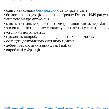
• одні з найкращих
безкаркасних
двірників у світі
• бездоганна репутація японського бренду Denso з 1949 року: 
лише товари преміум-рівня
• мають спеціальне кріплення саме для вашого авто, перехідн
• завдяки асиметричному спойлеру для притиску ефективно в
зустрічний потік повітря
• проходять випробування на підвищених швидкостях
• оснащені довговічною чистячою гумкою
• добре працюють як взимку, так і влітку
• вироблені у Франції