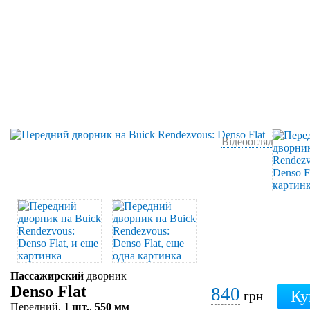
Відеоогляд
Пассажирский
дворник
Denso Flat
840
грн
Передний,
1 шт.
,
550 мм