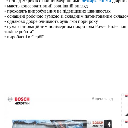
"• понад 20 років є найпопулярнішими
безкаркасними
двірник
• мають консервативний зовнішній вигляд
• проходять випробування на підвищених швидкостях
• оснащені робочою гумкою зі складним патентованим складо
• однаково добре очищають будь-якої пори року
• гума з інноваційним полімерним покриттям Power Protection 
тихіше робота"
• вироблені в Сербії
Відеоогляд