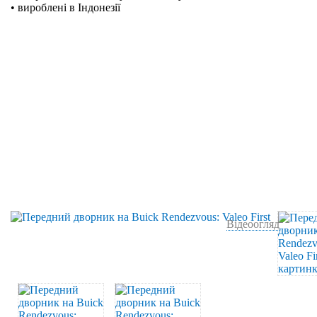
• вироблені в Індонезії
Відеоогляд