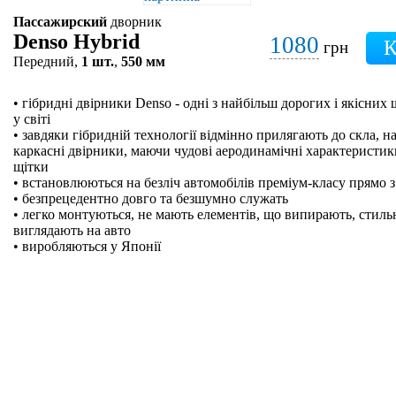
Пассажирский
дворник
Denso Hybrid
1080
грн
Передний,
1 шт.
,
550 мм
• гібридні двірники Denso - одні з найбільш дорогих і якісних
у світі
• завдяки гібридній технології відмінно прилягають до скла, на
каркасні двірники, маючи чудові аеродинамічні характеристики
щітки
• встановлюються на безліч автомобілів преміум-класу прямо з
• безпрецедентно довго та безшумно служать
• легко монтуються, не мають елементів, що випирають, стильн
виглядають на авто
• виробляються у Японії