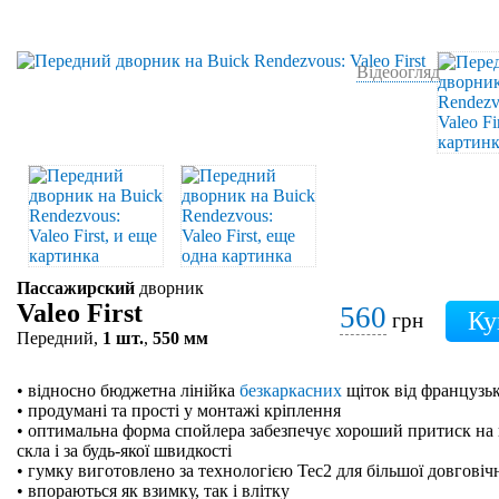
Відеоогляд
Пассажирский
дворник
Valeo First
560
грн
Передний,
1 шт.
,
550 мм
• відносно бюджетна лінійка
безкаркасних
щіток від французьк
• продумані та прості у монтажі кріплення
• оптимальна форма спойлера забезпечує хороший притиск на 
скла і за будь-якої швидкості
• гумку виготовлено за технологією Tec2 для більшої довговіч
• впораються як взимку, так і влітку