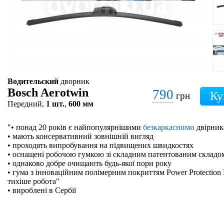
Водительский
дворник
Bosch Aerotwin
790
грн
Передний,
1 шт.
,
600 мм
"• понад 20 років є найпопулярнішими
безкаркасними
двірник
• мають консервативний зовнішній вигляд
• проходять випробування на підвищених швидкостях
• оснащені робочою гумкою зі складним патентованим складо
• однаково добре очищають будь-якої пори року
• гума з інноваційним полімерним покриттям Power Protection 
тихіше робота"
• вироблені в Сербії