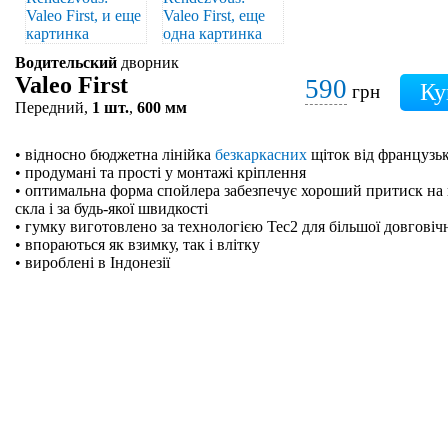
Водительский
дворник
Valeo First
590
грн
Передний,
1 шт.
,
600 мм
• відносно бюджетна лінійка
безкаркасних
щіток від французьк
• продумані та прості у монтажі кріплення
• оптимальна форма спойлера забезпечує хороший притиск на 
скла і за будь-якої швидкості
• гумку виготовлено за технологією Tec2 для більшої довговіч
• впораються як взимку, так і влітку
• вироблені в Індонезії