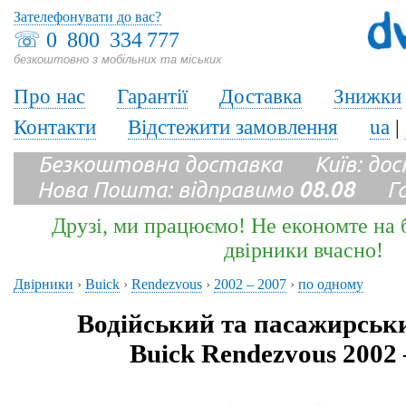
Зателефонувати до вас?
☏
0 800 334 777
безкоштовно з мобільних та міських
Про нас
Гарантії
Доставка
Знижки
Контакти
Відстежити замовлення
ua
|
Безкоштовна доставка Київ: до
Нова Пошта: відправимо
08.08
Гара
Друзі, ми працюємо! Не економте на б
двірники вчасно!
Двірники
›
Buick
›
Rendezvous
›
2002 – 2007
›
по одному
Водійський та пасажирськ
Buick Rendezvous 2002 