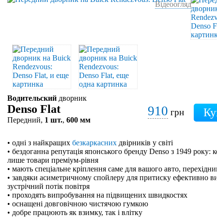
Відеоогляд
Водительский
дворник
Denso Flat
910
грн
Передний,
1 шт.
,
600 мм
• одні з найкращих
безкаркасних
двірників у світі
• бездоганна репутація японського бренду Denso з 1949 року: 
лише товари преміум-рівня
• мають спеціальне кріплення саме для вашого авто, перехідн
• завдяки асиметричному спойлеру для притиску ефективно в
зустрічний потік повітря
• проходять випробування на підвищених швидкостях
• оснащені довговічною чистячою гумкою
• добре працюють як взимку, так і влітку