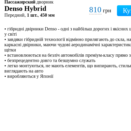
Пассажирский
дворник
Denso Hybrid
810
грн
Передний,
1 шт.
,
450 мм
• гібридні двірники Denso - одні з найбільш дорогих і якісних
у світі
• завдяки гібридній технології відмінно прилягають до скла, на
каркасні двірники, маючи чудові аеродинамічні характеристики
щітки
• встановлюються на безліч автомобілів преміум-класу прямо з
• безпрецедентно довго та безшумно служать
• легко монтуються, не мають елементів, що випирають, стильн
виглядають на авто
• виробляються у Японії