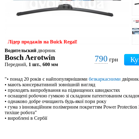
Лідер продажів на Buick Regal!
Водительский
дворник
Bosch Aerotwin
790
грн
Передний,
1 шт.
,
600 мм
"• понад 20 років є найпопулярнішими
безкаркасними
двірник
• мають консервативний зовнішній вигляд
• проходять випробування на підвищених швидкостях
• оснащені робочою гумкою зі складним патентованим складо
• однаково добре очищають будь-якої пори року
• гума з інноваційним полімерним покриттям Power Protection 
тихіше робота"
• вироблені в Сербії