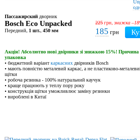
Пассажирский
дворник
Bosch Eco Unpacked
225
грн,
знижка –1
185
Передний,
1 шт.
,
450 мм
грн
Акція! Абсолютно нові двірники зі знижкою 15%! Причина 
упаковка
• бюджетний варіант
каркасних
двірників Bosch
• мають повністю металевий каркас, а не пластиково-металевий
щітки
• робоча резинка - 100% натуральний каучук
• краще працюють у теплу пору року
• конструкція щітки уможливлює заміну резинки
• вироблені в Китаї