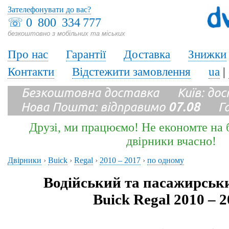
Зателефонувати до вас?
☏
0 800 334 777
безкоштовно з мобільних та міських
Про нас
Гарантії
Доставка
Знижки
Контакти
Відстежити замовлення
ua
|
Безкоштовна доставка Київ: до
Нова Пошта: відправимо
07.08
Гара
Друзі, ми працюємо! Не економте на б
двірники вчасно!
Двірники
›
Buick
›
Regal
›
2010 – 2017
›
по одному
Водійський та пасажирськ
Buick Regal 2010 – 