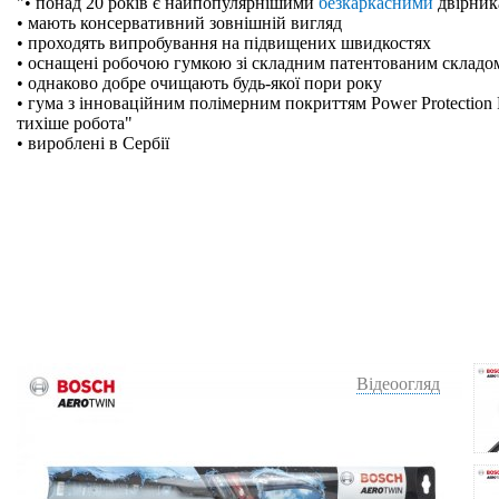
"• понад 20 років є найпопулярнішими
безкаркасними
двірник
• мають консервативний зовнішній вигляд
• проходять випробування на підвищених швидкостях
• оснащені робочою гумкою зі складним патентованим складо
• однаково добре очищають будь-якої пори року
• гума з інноваційним полімерним покриттям Power Protection 
тихіше робота"
• вироблені в Сербії
Відеоогляд