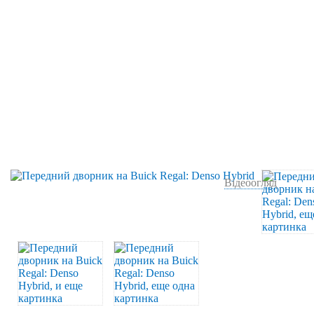
Відеоогляд