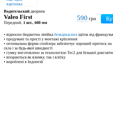
Водительский
дворник
Valeo First
590
грн
Передний,
1 шт.
,
600 мм
• відносно бюджетна лінійка
безкаркасних
щіток від французьк
• продумані та прості у монтажі кріплення
• оптимальна форма спойлера забезпечує хороший притиск на 
скла і за будь-якої швидкості
• гумку виготовлено за технологією Tec2 для більшої довговіч
• впораються як взимку, так і влітку
• вироблені в Індонезії