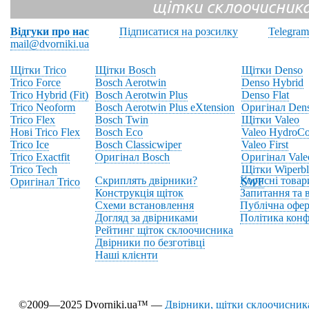
щітки склоочисник
Відгуки про нас
Підписатися на розсилку
Telegram
mail@dvorniki.ua
Щітки Trico
Щітки Bosch
Щітки Denso
Trico Force
Bosch Aerotwin
Denso Hybrid
Trico Hybrid (Fit)
Bosch Aerotwin Plus
Denso Flat
Trico Neoform
Bosch Aerotwin Plus eXtension
Оригінал Den
Trico Flex
Bosch Twin
Щітки Valeo
Нові Trico Flex
Bosch Eco
Valeo HydroCo
Trico Ice
Bosch Classicwiper
Valeo First
Trico Exactfit
Оригінал Bosch
Оригінал Vale
Trico Tech
Щітки Wiperbl
Скриплять двірники?
Корисні товар
Оригінал Trico
SWF
Конструкція щіток
Запитання та в
Схеми встановлення
Публічна офер
Догляд за двірниками
Політика конф
Рейтинг щіток склоочисника
Двірники по безготівці
Наші клієнти
©2009—2025 Dvorniki.ua™ —
Двірники, щітки склоочисника