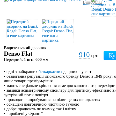
Відеоогляд
Водительский
дворник
Denso Flat
910
грн
Передний,
1 шт.
,
600 мм
• одні з найкращих
безкаркасних
двірників у світі
• бездоганна репутація японського бренду Denso з 1949 року: 
лише товари преміум-рівня
• мають спеціальне кріплення саме для вашого авто, перехідн
• завдяки асиметричному спойлеру для притиску ефективно в
зустрічний потік повітря
• проходять випробування на підвищених швидкостях
• оснащені довговічною чистячою гумкою
• добре працюють як взимку, так і влітку
• вироблені у Франції