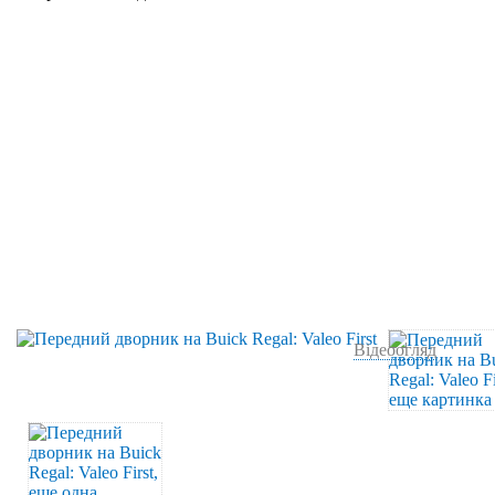
Відеоогляд