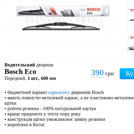
Водительский
дворник
Bosch Eco
390
грн
Передний,
1 шт.
,
600 мм
• бюджетний варіант
каркасних
двірників Bosch
• мають повністю металевий каркас, а не пластиково-металевий
щітки
• робоча резинка - 100% натуральний каучук
• краще працюють у теплу пору року
• конструкція щітки уможливлює заміну резинки
• вироблені в Китаї