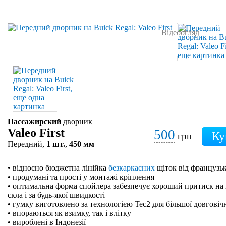
Відеоогляд
Пассажирский
дворник
Valeo First
500
грн
Передний,
1 шт.
,
450 мм
• відносно бюджетна лінійка
безкаркасних
щіток від французьк
• продумані та прості у монтажі кріплення
• оптимальна форма спойлера забезпечує хороший притиск на 
скла і за будь-якої швидкості
• гумку виготовлено за технологією Tec2 для більшої довговіч
• впораються як взимку, так і влітку
• вироблені в Індонезії