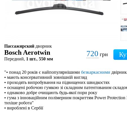
Пассажирский
дворник
Bosch Aerotwin
720
грн
Передний,
1 шт.
,
550 мм
"• понад 20 років є найпопулярнішими
безкаркасними
двірник
• мають консервативний зовнішній вигляд
• проходять випробування на підвищених швидкостях
• оснащені робочою гумкою зі складним патентованим складо
• однаково добре очищають будь-якої пори року
• гума з інноваційним полімерним покриттям Power Protection 
тихіше робота"
• вироблені в Сербії