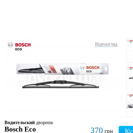
Відеоогляд
Водительский
дворник
Bosch Eco
370
грн