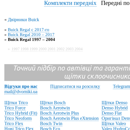
Комплекти передніх
Передні по
«
Двірники Buick
»
Buick Regal с 2017-го
»
Buick Regal 2010 – 2017
»
Buick Regal 1997 – 2004
»
1997
1998
1999
2000
2001
2002
2003
2004
Точний підбір по автівці та гарантія
щітки склоочисник
Відгуки про нас
Підписатися на розсилку
Telegram
mail@dvorniki.ua
Щітки Trico
Щітки Bosch
Щітки Denso
Trico Force
Bosch Aerotwin
Denso Hybrid
Trico Hybrid (Fit)
Bosch Aerotwin Plus
Denso Flat
Trico Neoform
Bosch Aerotwin Plus eXtension
Оригінал Den
Trico Flex
Bosch Twin
Щітки Valeo
Нові Trico Flex
Bosch Eco
Valeo HydroCo