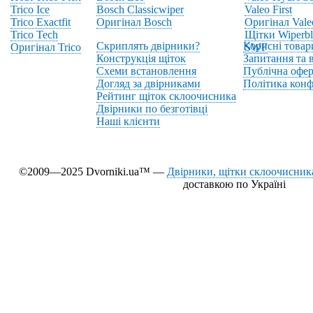
Trico Ice
Bosch Classicwiper
Valeo First
Trico Exactfit
Оригінал Bosch
Оригінал Vale
Trico Tech
Щітки Wiperbl
Скриплять двірники?
Корисні товар
Оригінал Trico
SWF
Конструкція щіток
Запитання та в
Схеми встановлення
Публічна офер
Догляд за двірниками
Політика конф
Рейтинг щіток склоочисника
Двірники по безготівці
Наші клієнти
©2009—2025 Dvorniki.ua™ —
Двірники, щітки склоочисника
доставкою по Україні