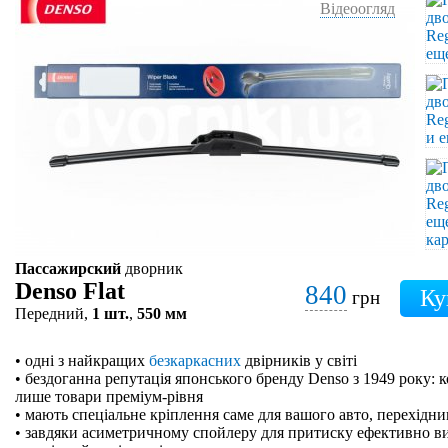
Відеоогляд
Пассажирский
дворник
Denso Flat
840
грн
Передний,
1 шт.
,
550 мм
• одні з найкращих
безкаркасних
двірників у світі
• бездоганна репутація японського бренду Denso з 1949 року: 
лише товари преміум-рівня
• мають спеціальне кріплення саме для вашого авто, перехідн
• завдяки асиметричному спойлеру для притиску ефективно в