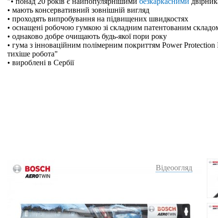
"• понад 20 років є найпопулярнішими
безкаркасними
двірник
• мають консервативний зовнішній вигляд
• проходять випробування на підвищених швидкостях
• оснащені робочою гумкою зі складним патентованим складо
• однаково добре очищають будь-якої пори року
• гума з інноваційним полімерним покриттям Power Protection 
тихіше робота"
• вироблені в Сербії
Відеоогляд