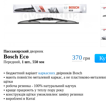
Пассажирский
дворник
Bosch Eco
370
грн
Передний,
1 шт.
,
550 мм
• бюджетний варіант
каркасних
двірників Bosch
• мають повністю металевий каркас, а не пластиково-металевий
щітки
• робоча резинка - 100% натуральний каучук
• краще працюють у теплу пору року
• конструкція щітки уможливлює заміну резинки
• вироблені в Китаї