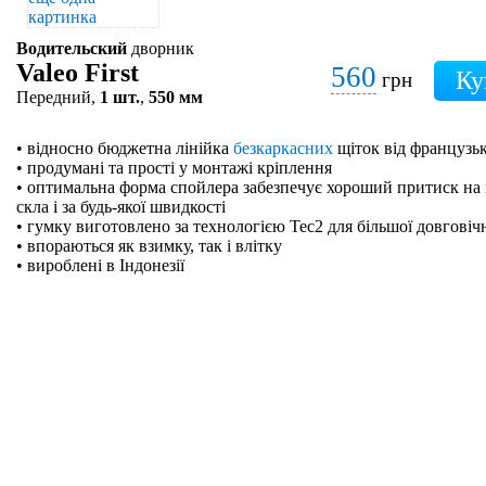
Водительский
дворник
Valeo First
560
грн
Передний,
1 шт.
,
550 мм
• відносно бюджетна лінійка
безкаркасних
щіток від французьк
• продумані та прості у монтажі кріплення
• оптимальна форма спойлера забезпечує хороший притиск на 
скла і за будь-якої швидкості
• гумку виготовлено за технологією Tec2 для більшої довговіч
• впораються як взимку, так і влітку
• вироблені в Індонезії