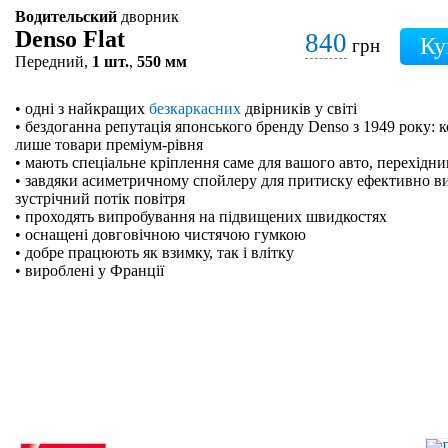
Водительский
дворник
Denso Flat
840
грн
Передний,
1 шт.
,
550 мм
• одні з найкращих
безкаркасних
двірників у світі
• бездоганна репутація японського бренду Denso з 1949 року: 
лише товари преміум-рівня
• мають спеціальне кріплення саме для вашого авто, перехідн
• завдяки асиметричному спойлеру для притиску ефективно в
зустрічний потік повітря
• проходять випробування на підвищених швидкостях
• оснащені довговічною чистячою гумкою
• добре працюють як взимку, так і влітку
• вироблені у Франції