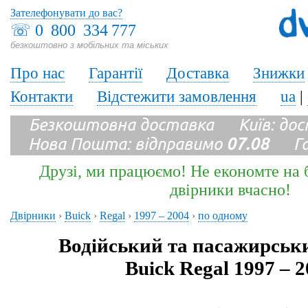
Зателефонувати до вас?
☏
0 800 334 777
безкоштовно з мобільних та міських
Про нас
Гарантії
Доставка
Знижки
Контакти
Відстежити замовлення
ua
|
Безкоштовна доставка Київ: до
Нова Пошта: відправимо
07.08
Гара
Друзі, ми працюємо! Не економте на б
двірники вчасно!
Двірники
›
Buick
›
Regal
›
1997 – 2004
›
по одному
Водійський та пасажирськ
Buick Regal 1997 – 