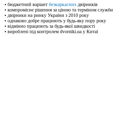
• бюджетний варіант
безкаркасних
двірників
• компромісне рішення за ціною та терміном служби
• двірники на ринку України з 2010 року
• однаково добре працюють у будь-яку пору року
• відмінно працюють за будь-якої швидкості
• вироблені під контролем dvorniki.ua у Китаї