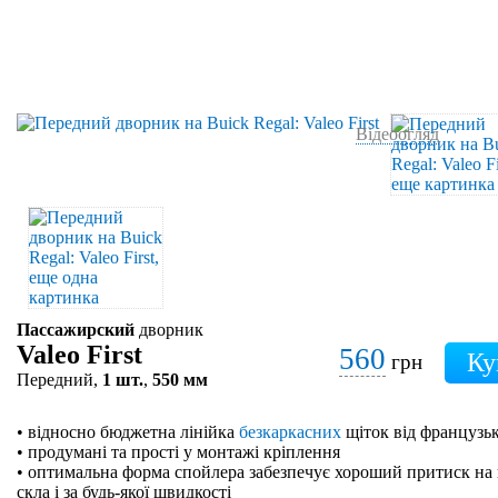
Відеоогляд
Пассажирский
дворник
Valeo First
560
грн
Передний,
1 шт.
,
550 мм
• відносно бюджетна лінійка
безкаркасних
щіток від французьк
• продумані та прості у монтажі кріплення
• оптимальна форма спойлера забезпечує хороший притиск на 
скла і за будь-якої швидкості