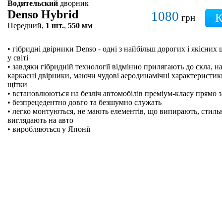
Водительский
дворник
Denso Hybrid
1080
грн
Передний,
1 шт.
,
550 мм
• гібридні двірники Denso - одні з найбільш дорогих і якісних
у світі
• завдяки гібридній технології відмінно прилягають до скла, на
каркасні двірники, маючи чудові аеродинамічні характеристики
щітки
• встановлюються на безліч автомобілів преміум-класу прямо з
• безпрецедентно довго та безшумно служать
• легко монтуються, не мають елементів, що випирають, стильн
виглядають на авто
• виробляються у Японії