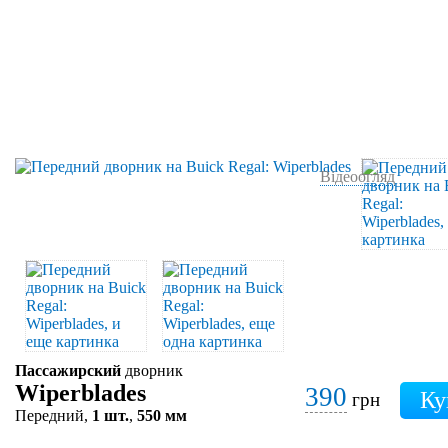
Відеоогляд
Пассажирский
дворник
Wiperblades
390
грн
Передний,
1 шт.
,
550 мм