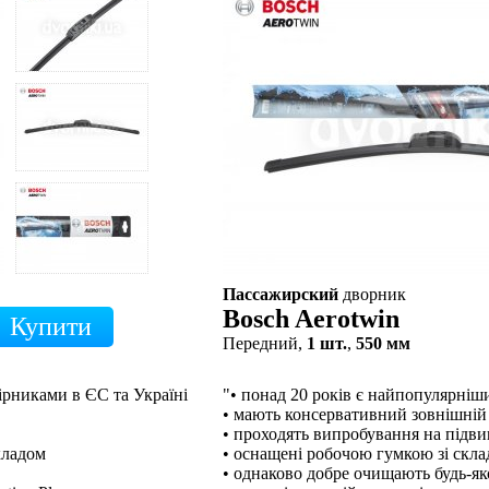
Пассажирский
дворник
Bosch Aerotwin
Передний,
1 шт.
,
550 мм
ірниками в ЄС та Україні
"• понад 20 років є найпопулярні
• мають консервативний зовнішній
• проходять випробування на підв
кладом
• оснащені робочою гумкою зі скл
• однаково добре очищають будь-як