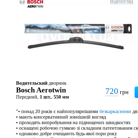
Відеоогляд
Водительский
дворник
Bosch Aerotwin
720
грн
Передний,
1 шт.
,
550 мм
"• понад 20 років є найпопулярнішими
безкаркасними
дв
• мають консервативний зовнішній вигляд
• проходять випробування на підвищених швидкостях
• оснащені робочою гумкою зі складним патентованим с
• однаково добре очищають будь-якої пори року