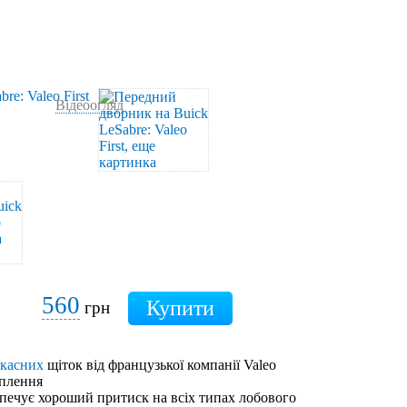
Відеоогляд
560
грн
ркасних
щіток від французької компанії Valeo
іплення
зпечує хороший притиск на всіх типах лобового