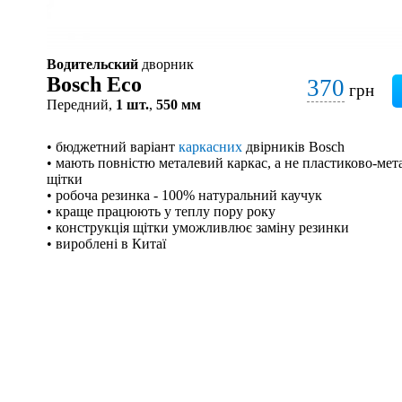
Водительский
дворник
Bosch Eco
370
грн
Передний,
1 шт.
,
550 мм
• бюджетний варіант
каркасних
двірників Bosch
• мають повністю металевий каркас, а не пластиково-мета
щітки
• робоча резинка - 100% натуральний каучук
• краще працюють у теплу пору року
• конструкція щітки уможливлює заміну резинки
• вироблені в Китаї