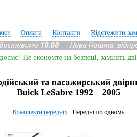
жки
Оплата
Контакти
Відстежити за
 доставимо
10.08
Нова Пошта: відпр
цюємо! Не економте на безпеці, замініть дв
одійський та пасажирський двірн
Buick LeSabre 1992 – 2005
Комплекти передніх
Передні по одному