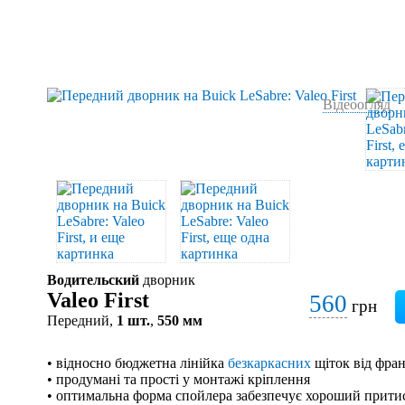
Відеоогляд
Водительский
дворник
Valeo First
560
грн
Передний,
1 шт.
,
550 мм
• відносно бюджетна лінійка
безкаркасних
щіток від фран
• продумані та прості у монтажі кріплення
• оптимальна форма спойлера забезпечує хороший притис