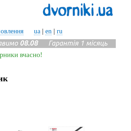
мовлення
ua
|
en
|
ru
авимо
08.08
Гарантія 1 місяць
ірники вчасно!
ик