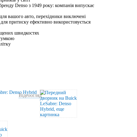
бренду Denso з 1949 року: компанія випускає
 для вашого авто, перехідники виключені
 для притиску ефективно використовується
ищених швидкостях
 гумкою
влітку
Відеоогляд