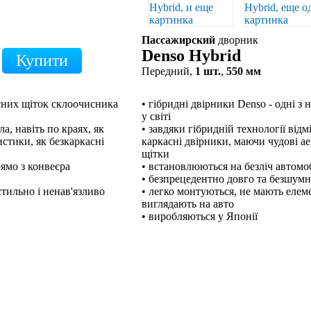
Пассажирский
дворник
Denso Hybrid
Передний,
1 шт.
,
550 мм
кісних щіток склоочисника
• гібридні двірники Denso - одні з
у світі
а, навіть по краях, як
• завдяки гібридній технології відм
стики, як безкаркасні
каркасні двірники, маючи чудові а
щітки
рямо з конвеєра
• встановлюються на безліч автомо
• безпрецедентно довго та безшум
тильно і ненав'язливо
• легко монтуються, не мають елем
виглядають на авто
• виробляються у Японії