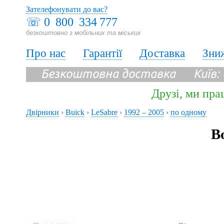
Зателефонувати до вас?
☏
0 800 334 777
безкоштовно з мобільних та міських
Про нас
Гарантії
Доставка
Зни
Безкоштовна доставка Київ:
Друзі, ми пра
Двірники
›
Buick
›
LeSabre
›
1992 – 2005
›
по одному
В