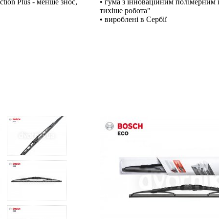
tion Plus - менше знос,
• гума з інноваційним полімерним п
тихіше робота"
• вироблені в Сербії