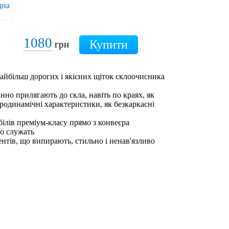
1080
грн
 найбільш дорогих і якісних щіток склоочисника
інно прилягають до скла, навіть по краях, як
еродинамічні характеристики, як безкаркасні
білів преміум-класу прямо з конвеєра
но служать
ентів, що випирають, стильно і ненав'язливо