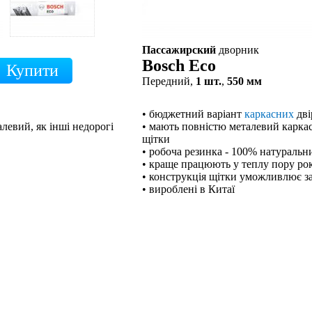
Пассажирский
дворник
Bosch Eco
Передний,
1 шт.
,
550 мм
• бюджетний варіант
каркасних
дві
левий, як інші недорогі
• мають повністю металевий каркас,
щітки
• робоча резинка - 100% натуральн
• краще працюють у теплу пору ро
• конструкція щітки уможливлює з
• вироблені в Китаї