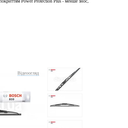
окриттям Power Protection Plus - менше знос,
Відеоогляд