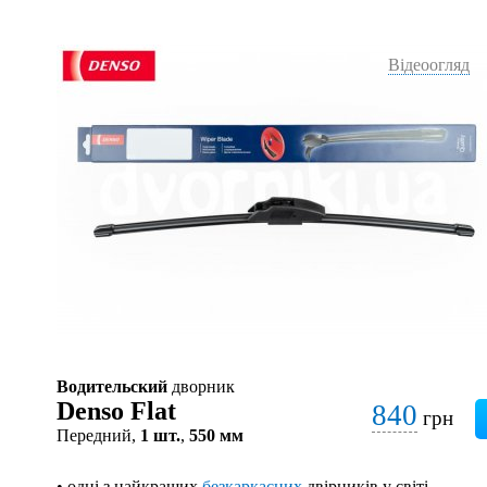
Відеоогляд
Водительский
дворник
Denso Flat
840
грн
Передний,
1 шт.
,
550 мм
• одні з найкращих
безкаркасних
двірників у світі