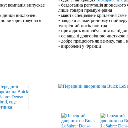
оку: компанія випускає
• бездоганна репутація японського 
лише товари преміум-рівня
ехідники виключені
• мають спеціальне кріплення саме
вно використовується
• завдяки асиметричному спойлеру
зустрічний потік повітря
• проходять випробування на підв
• оснащені довговічною чистячою
• добре працюють як взимку, так і 
• вироблені у Франції