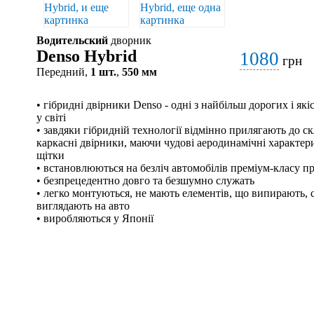
Водительский
дворник
Denso Hybrid
1080
грн
Передний,
1 шт.
,
550 мм
• гібридні двірники Denso - одні з найбільш дорогих і я
у світі
• завдяки гібридній технології відмінно прилягають до скл
каркасні двірники, маючи чудові аеродинамічні характери
щітки
• встановлюються на безліч автомобілів преміум-класу п
• безпрецедентно довго та безшумно служать
• легко монтуються, не мають елементів, що випирають, с
виглядають на авто
• виробляються у Японії