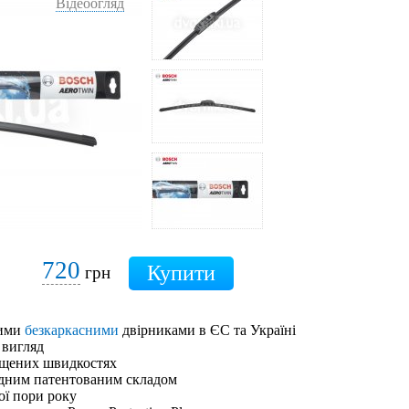
Відеоогляд
720
грн
шими
безкаркасними
двірниками в ЄС та Україні
 вигляд
ищених швидкостях
адним патентованим складом
ої пори року