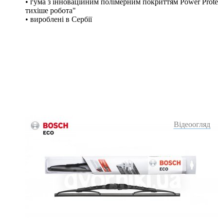
• гума з інноваційним полімерним покриттям Power Protec
тихіше робота"
• вироблені в Сербії
Відеоогляд