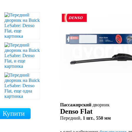
Пассажирский
дворник
Denso Flat
Передний,
1 шт.
,
550 мм
• одні з найкращих
безкаркасних
дв