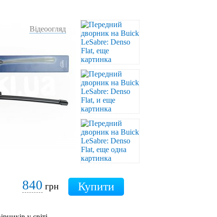
Відеоогляд
840
грн
ірників у світі