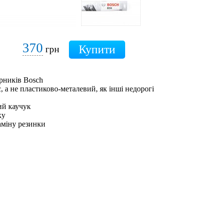
370
грн
рників Bosch
 а не пластиково-металевий, як інші недорогі
ий каучук
ку
аміну резинки