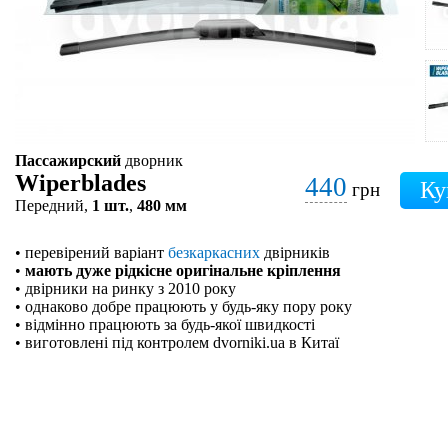
Пассажирский
дворник
Wiperblades
440
грн
Передний,
1 шт.
,
480 мм
• перевірений варіант
безкаркасних
двірників
•
мають дуже рідкісне оригінальне кріплення
• двірники на ринку з 2010 року
• однаково добре працюють у будь-яку пору року
• відмінно працюють за будь-якої швидкості
• виготовлені під контролем dvorniki.ua в Китаї