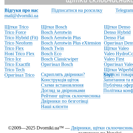
Відгуки про нас
Підписатися на розсилку
Telegram
mail@dvorniki.ua
Щітки Trico
Щітки Bosch
Щітки Denso
Trico Force
Bosch Aerotwin
Denso Hybrid
Trico Hybrid (Fit)
Bosch Aerotwin Plus
Denso Flat
Trico Neoform
Bosch Aerotwin Plus eXtension
Оригінал Den
Trico Flex
Bosch Twin
Щітки Valeo
Нові Trico Flex
Bosch Eco
Valeo HydroCo
Trico Ice
Bosch Classicwiper
Valeo First
Trico Exactfit
Оригінал Bosch
Оригінал Vale
Trico Tech
Щітки Wiperbl
Скриплять двірники?
Корисні товар
Оригінал Trico
SWF
Конструкція щіток
Запитання та в
Схеми встановлення
Публічна офер
Догляд за двірниками
Політика конф
Рейтинг щіток склоочисника
Двірники по безготівці
Наші клієнти
©2009—2025 Dvorniki.ua™ —
Двірники, щітки склоочисника