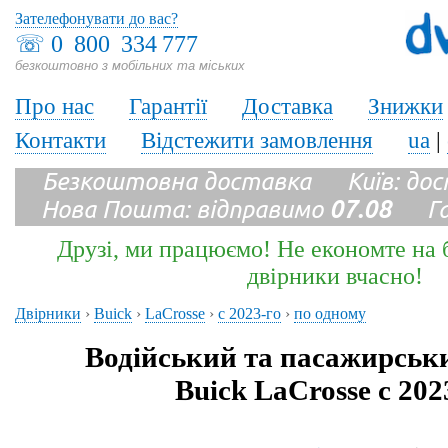
Зателефонувати до вас?
☏
0 800 334 777
безкоштовно з мобільних та міських
Про нас
Гарантії
Доставка
Знижки
Контакти
Відстежити замовлення
ua
|
Безкоштовна доставка Київ: до
Нова Пошта: відправимо
07.08
Гара
Друзі, ми працюємо! Не економте на б
двірники вчасно!
Двірники
›
Buick
›
LaCrosse
›
с 2023-го
›
по одному
Водійський та пасажирськ
Buick LaCrosse с 202