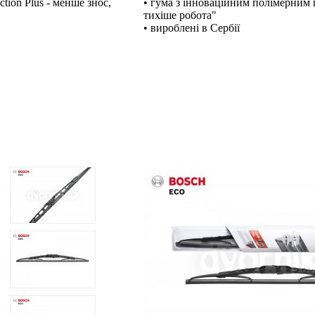
tion Plus - менше знос,
• гума з інноваційним полімерним п
тихіше робота"
• вироблені в Сербії