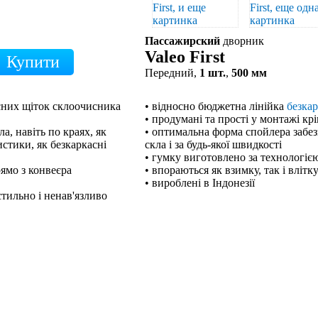
Пассажирский
дворник
Valeo First
Передний,
1 шт.
,
500 мм
кісних щіток склоочисника
• відносно бюджетна лінійка
безка
• продумані та прості у монтажі кр
а, навіть по краях, як
• оптимальна форма спойлера забе
стики, як безкаркасні
скла і за будь-якої швидкості
• гумку виготовлено за технологією
рямо з конвеєра
• впораються як взимку, так і влітк
• вироблені в Індонезії
тильно і ненав'язливо