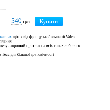
540
грн
ркасних
щіток від французької компанії Valeo
іплення
зпечує хороший притиск на всіх типах лобового
 Tec2 для більшої довговічності
у