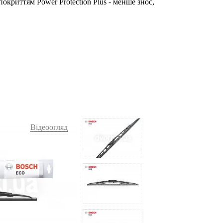
окриттям Power Protection Plus - менше знос,
Відеоогляд