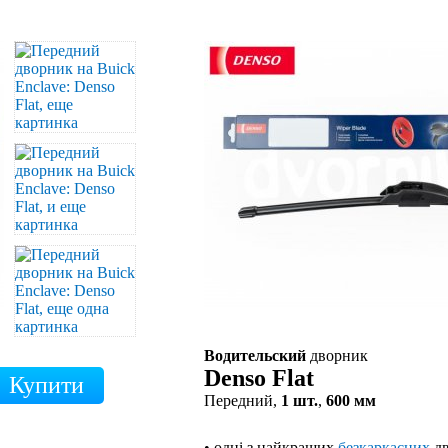
Водительский
дворник
Denso Flat
Передний,
1 шт.
,
600 мм
• одні з найкращих
безкаркасних
дв