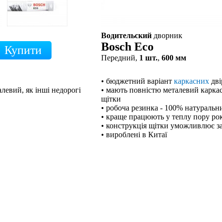
Водительский
дворник
Bosch Eco
Передний,
1 шт.
,
600 мм
• бюджетний варіант
каркасних
дві
левий, як інші недорогі
• мають повністю металевий каркас,
щітки
• робоча резинка - 100% натуральн
• краще працюють у теплу пору ро
• конструкція щітки уможливлює з
• вироблені в Китаї