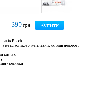
390
грн
рників Bosch
 а не пластиково-металевий, як інші недорогі
ий каучук
ку
аміну резинки