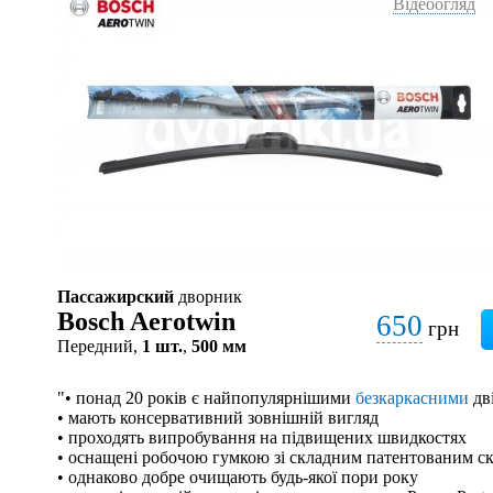
Відеоогляд
Пассажирский
дворник
Bosch Aerotwin
650
грн
Передний,
1 шт.
,
500 мм
"• понад 20 років є найпопулярнішими
безкаркасними
дв
• мають консервативний зовнішній вигляд
• проходять випробування на підвищених швидкостях
• оснащені робочою гумкою зі складним патентованим с
• однаково добре очищають будь-якої пори року