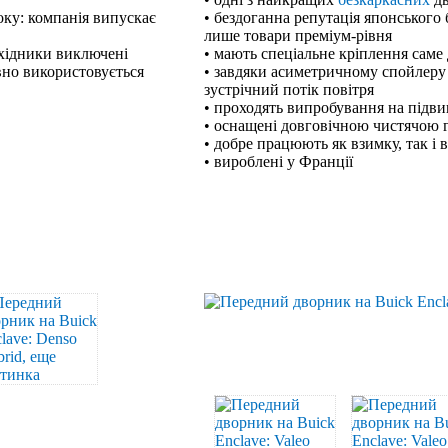
оку: компанія випускає
• бездоганна репутація японського 
лише товари преміум-рівня
ехідники виключені
• мають спеціальне кріплення саме
вно використовується
• завдяки асиметричному спойлеру
зустрічний потік повітря
• проходять випробування на підв
• оснащені довговічною чистячою
• добре працюють як взимку, так і 
• вироблені у Франції