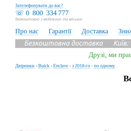
Зателефонувати до вас?
☏
0 800 334 777
безкоштовно з мобільних та міських
Про нас
Гарантії
Доставка
Зни
Безкоштовна доставка Київ:
Друзі, ми пра
Двірники
›
Buick
›
Enclave
›
з 2018-го
›
по одному
В