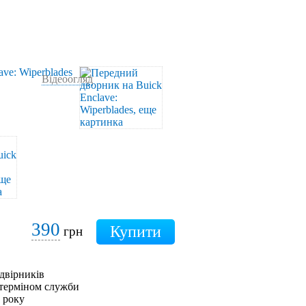
Відеоогляд
390
грн
двірників
 терміном служби
0 року