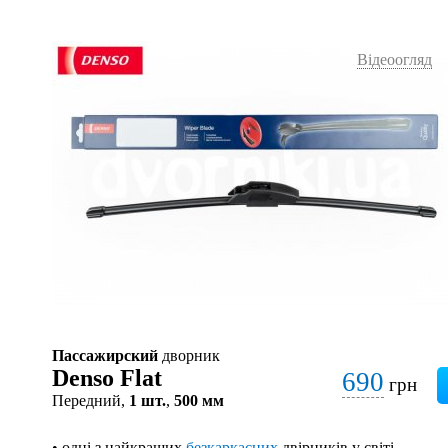
Відеоогляд
Пассажирский
дворник
Denso Flat
690
грн
Передний,
1 шт.
,
500 мм
• одні з найкращих
безкаркасних
двірників у світі