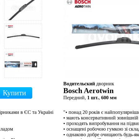
Водительский
дворник
Bosch Aerotwin
Передний,
1 шт.
,
600 мм
ірниками в ЄС та Україні
"• понад 20 років є найпопулярні
• мають консервативний зовнішній
• проходять випробування на підв
кладом
• оснащені робочою гумкою зі скл
• однаково добре очищають будь-як