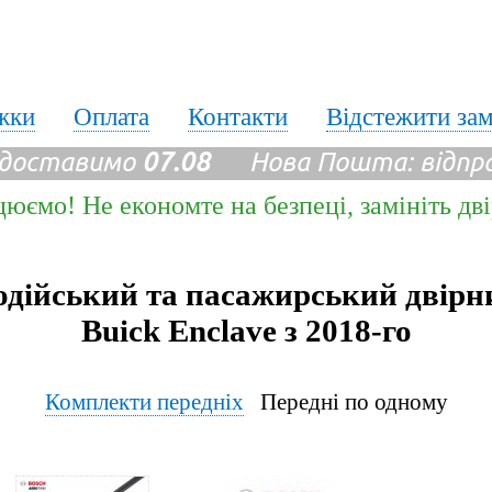
жки
Оплата
Контакти
Відстежити за
 доставимо
07.08
Нова Пошта: відпр
цюємо! Не економте на безпеці, замініть дв
одійський та пасажирський двірн
Buick Enclave з 2018-го
Комплекти передніх
Передні по одному