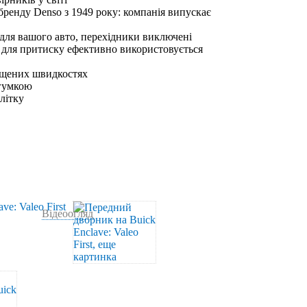
бренду Denso з 1949 року: компанія випускає
 для вашого авто, перехідники виключені
 для притиску ефективно використовується
ищених швидкостях
 гумкою
влітку
Відеоогляд