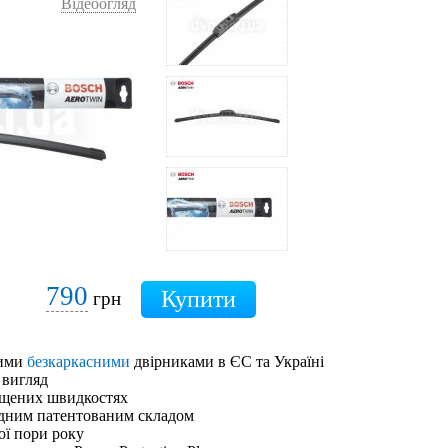
Відеоогляд
790
грн
шими
безкаркасними
двірниками в ЄС та Україні
 вигляд
ищених швидкостях
адним патентованим складом
ої пори року