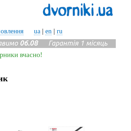
мовлення
ua
|
en
|
ru
авимо
06.08
Гарантія 1 місяць
ірники вчасно!
ик