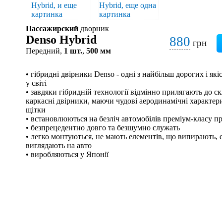
Пассажирский
дворник
Denso Hybrid
880
грн
Передний,
1 шт.
,
500 мм
• гібридні двірники Denso - одні з найбільш дорогих і я
у світі
• завдяки гібридній технології відмінно прилягають до скл
каркасні двірники, маючи чудові аеродинамічні характери
щітки
• встановлюються на безліч автомобілів преміум-класу п
• безпрецедентно довго та безшумно служать
• легко монтуються, не мають елементів, що випирають, с
виглядають на авто
• виробляються у Японії