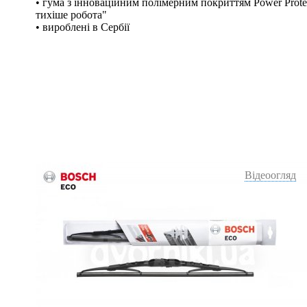
• гума з інноваційним полімерним покриттям Power Protec
тихіше робота"
• вироблені в Сербії
Відеоогляд