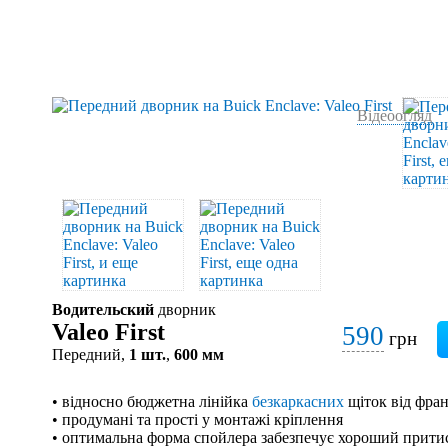
Відеоогляд
Водительский
дворник
Valeo First
590
грн
Передний,
1 шт.
,
600 мм
• відносно бюджетна лінійка
безкаркасних
щіток від фран
• продумані та прості у монтажі кріплення
• оптимальна форма спойлера забезпечує хороший притис