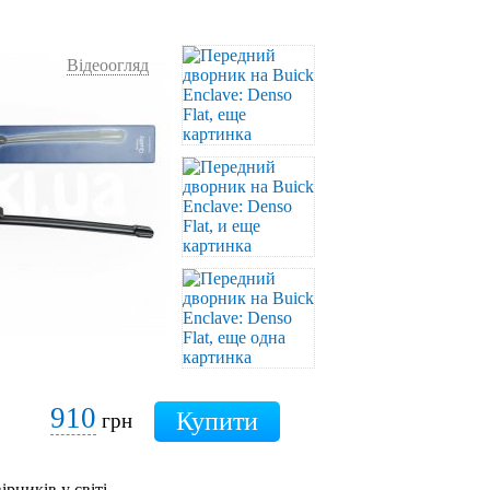
Відеоогляд
910
грн
ірників у світі