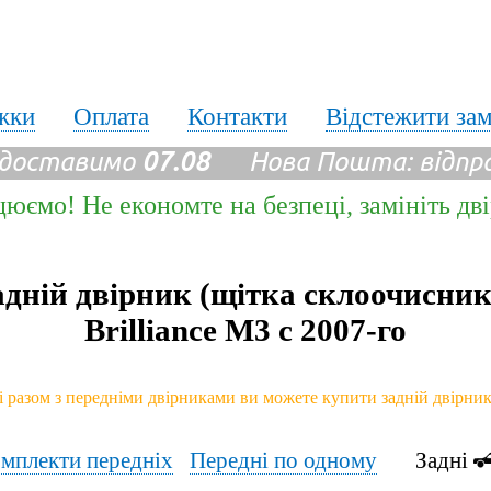
жки
Оплата
Контакти
Відстежити за
 доставимо
07.08
Нова Пошта: відпр
цюємо! Не економте на безпеці, замініть дв
адній двірник (щітка склоочисник
Brilliance M3 с 2007-го
і разом з передніми двірниками ви можете купити задній двірни
мплекти передніх
Передні по одному
Задні