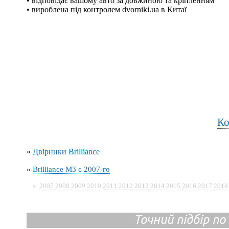
• відповідає вашому авто за довжиною та кріпленням
• вироблена під контролем dvorniki.ua в Китаї
Ко
«
Двірники Brilliance
»
Brilliance M3 с 2007-го
»
2007
2008
2009
2010
2011
2012
2013
2014
2015
2016
2017
2018
Точний підбір по