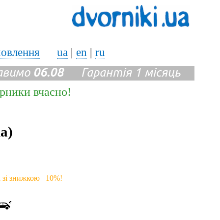
мовлення
ua
|
en
|
ru
авимо
06.08
Гарантія 1 місяць
ірники вчасно!
а)
к зі знижкою –10%!