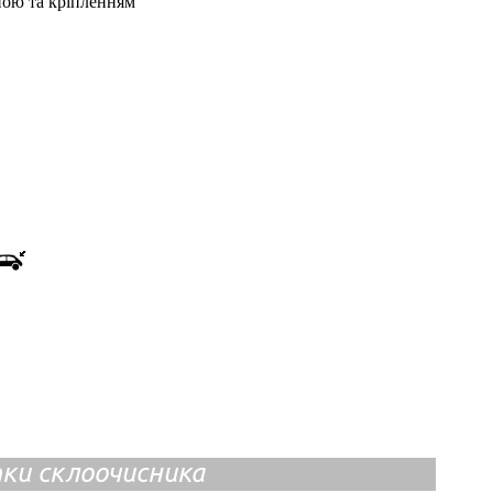
ною та кріпленням
ітки склоочисника