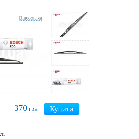
Відеоогляд
370
грн
сті