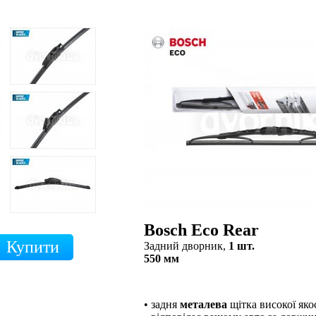
Bosch Eco Rear
Задний дворник,
1 шт.
550 мм
• задня
металева
щітка високої яко