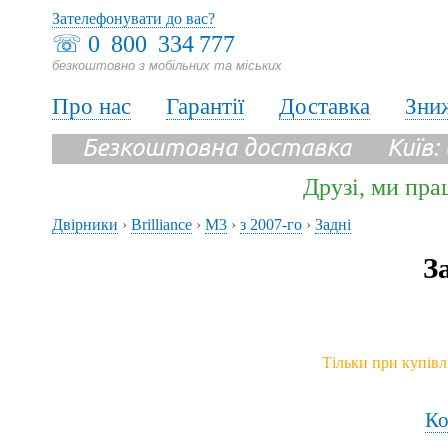
Зателефонувати до вас?
☏
0 800 334 777
безкоштовно з мобільних та міських
Про нас
Гарантії
Доставка
Зни
Безкоштовна доставка Київ:
Друзі, ми пра
Двірники
›
Brilliance
›
M3
›
з 2007-го
›
Задні
З
Тільки при купівл
Ко