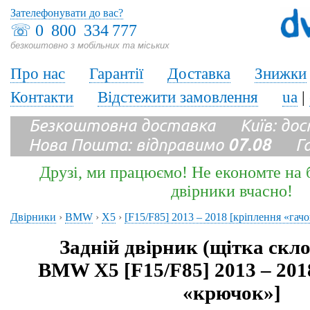
Зателефонувати до вас?
☏
0 800 334 777
безкоштовно з мобільних та міських
Про нас
Гарантії
Доставка
Знижки
Контакти
Відстежити замовлення
ua
|
Безкоштовна доставка Київ: до
Нова Пошта: відправимо
07.08
Гара
Друзі, ми працюємо! Не економте на б
двірники вчасно!
Двірники
›
BMW
›
X5
›
[F15/F85] 2013 – 2018 [кріплення «гач
Задній двірник (щітка скл
BMW X5 [F15/F85] 2013 – 201
«крючок»]