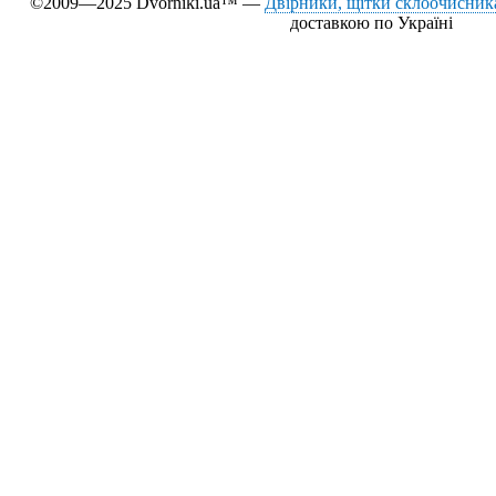
©2009—2025 Dvorniki.ua™ —
Двірники, щітки склоочисника
доставкою по Україні