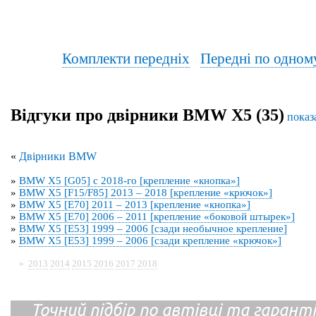
Комплекти передніх
Передні по одном
Відгуки про двірники BMW X5 (35)
показ
«
Двірники BMW
»
BMW X5 [G05] с 2018-го [крепление «кнопка»]
»
BMW X5 [F15/F85] 2013 – 2018 [крепление «крючок»]
»
BMW X5 [E70] 2011 – 2013 [крепление «кнопка»]
»
BMW X5 [E70] 2006 – 2011 [крепление «боковой штырек»]
»
BMW X5 [E53] 1999 – 2006 [сзади необычное крепление]
»
BMW X5 [E53] 1999 – 2006 [сзади крепление «крючок»]
»
2013
2014
2015
2016
2017
2018
Точний підбір по автівці та гарантія