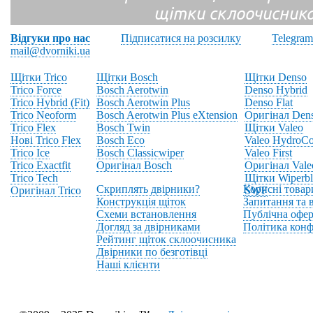
щітки склоочисник
Відгуки про нас
Підписатися на розсилку
Telegram
mail@dvorniki.ua
Щітки Trico
Щітки Bosch
Щітки Denso
Trico Force
Bosch Aerotwin
Denso Hybrid
Trico Hybrid (Fit)
Bosch Aerotwin Plus
Denso Flat
Trico Neoform
Bosch Aerotwin Plus eXtension
Оригінал Den
Trico Flex
Bosch Twin
Щітки Valeo
Нові Trico Flex
Bosch Eco
Valeo HydroCo
Trico Ice
Bosch Classicwiper
Valeo First
Trico Exactfit
Оригінал Bosch
Оригінал Vale
Trico Tech
Щітки Wiperbl
Скриплять двірники?
Корисні товар
Оригінал Trico
SWF
Конструкція щіток
Запитання та в
Схеми встановлення
Публічна офер
Догляд за двірниками
Політика конф
Рейтинг щіток склоочисника
Двірники по безготівці
Наші клієнти