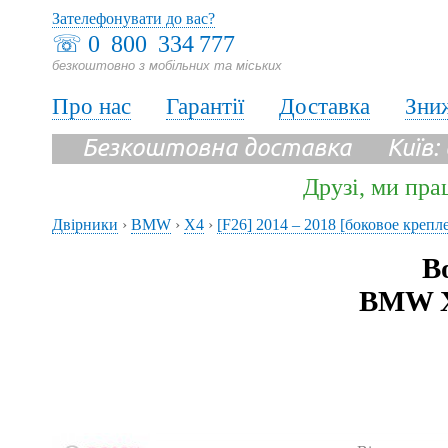
Зателефонувати до вас?
☏
0 800 334 777
безкоштовно з мобільних та міських
Про нас
Гарантії
Доставка
Зни
Безкоштовна доставка Київ:
Друзі, ми пра
Двірники
›
BMW
›
X4
›
[F26] 2014 – 2018 [боковое крепл
В
BMW X4