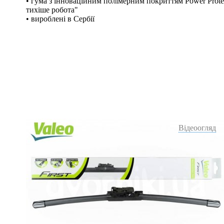
• гума з інноваційним полімерним покриттям Power Protec
тихіше робота"
• вироблені в Сербії
Відеоогляд