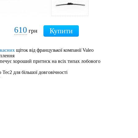
610
грн
ркасних
щіток від французької компанії Valeo
іплення
зпечує хороший притиск на всіх типах лобового
 Tec2 для більшої довговічності
у