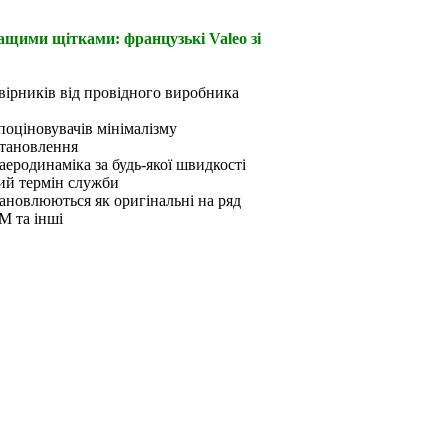
ращими щітками: французькі Valeo зі
вірників від провідного виробника
 поціновувачів мінімалізму
становлення
аеродинаміка за будь-якої швидкості
ший термін служби
ановлюються як оригінальні на ряд
M та інші