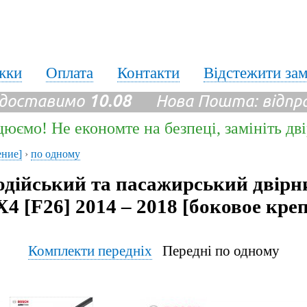
жки
Оплата
Контакти
Відстежити за
 доставимо
10.08
Нова Пошта: відпр
цюємо! Не економте на безпеці, замініть дв
ение]
›
по одному
одійський та пасажирський двірн
 [F26] 2014 – 2018 [боковое кре
Комплекти передніх
Передні по одному