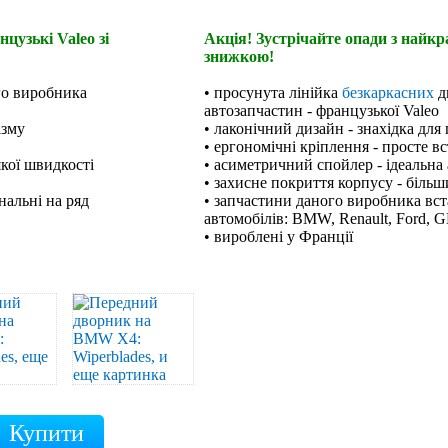
цузькі Valeo зі
Акція! Зустрічайте опади з найк
знижкою!
го виробника
• просунута лінійка
безкаркасних
д
автозапчастин - французької Valeo
ізму
• лаконічний дизайн - знахідка для
• ергономічні кріплення - просте в
якої швидкості
• асиметричний спойлер - ідеальна 
• захисне покриття корпусу - біль
нальні на ряд
• запчастини даного виробника вст
автомобілів: BMW, Renault, Ford, G
• вироблені у Франції