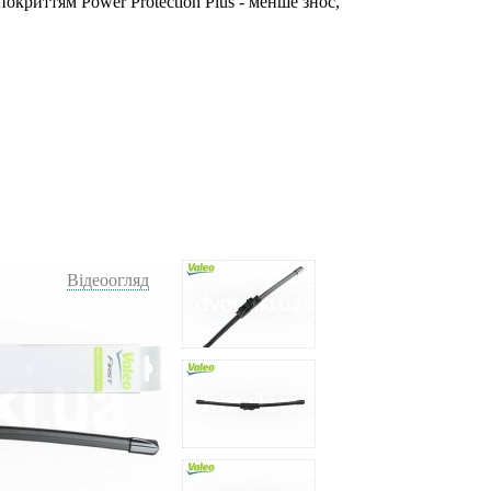
окриттям Power Protection Plus - менше знос,
Відеоогляд