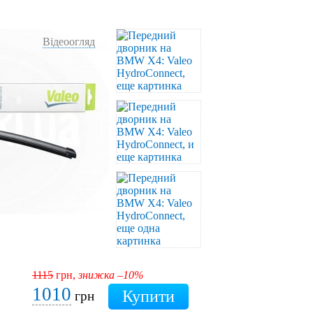
Відеоогляд
1115
грн,
знижка –10%
1010
грн