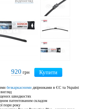
Відеоогляд
920
грн
шими
безкаркасними
двірниками в ЄС та Україні
 вигляд
ищених швидкостях
адним патентованим складом
ої пори року