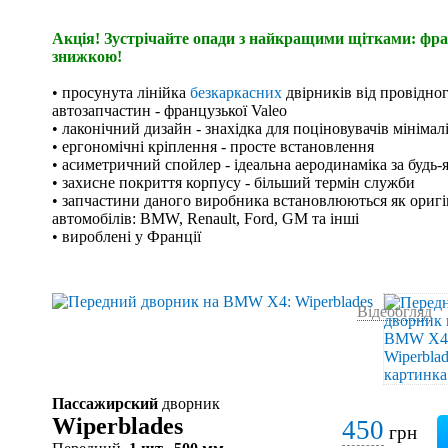
Акція! Зустрічайте опади з найкращими щітками: фран
знижкою!
• просунута лінійка
безкаркасних
двірників від провідно
автозапчастин - французької Valeo
• лаконічний дизайн - знахідка для поціновувачів мінімал
• ергономічні кріплення - просте встановлення
• асиметричний спойлер - ідеальна аеродинаміка за будь-
• захисне покриття корпусу - більший термін служби
• запчастини даного виробника встановлюються як оригі
автомобілів: BMW, Renault, Ford, GM та інші
• вироблені у Франції
Відеоогляд
Пассажирский
дворник
Wiperblades
450
грн