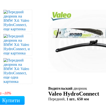
Водительский
дворник
Valeo HydroConnect
а –10%
Передний,
1 шт.
,
650 мм