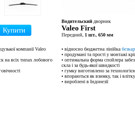
Водительский
дворник
Valeo First
Передний,
1 шт.
,
650 мм
цузької компанії Valeo
• відносно бюджетна лінійка
безка
• продумані та прості у монтажі кр
к на всіх типах лобового
• оптимальна форма спойлера забе
скла і за будь-якої швидкості
говічності
• гумку виготовлено за технологією
• впораються як взимку, так і влітк
• вироблені в Індонезії