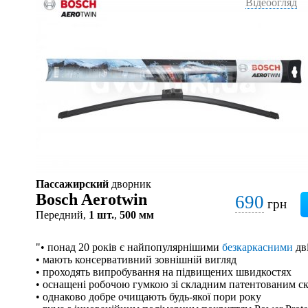
Відеоогляд
Пассажирский
дворник
Bosch Aerotwin
690
грн
Передний,
1 шт.
,
500 мм
"• понад 20 років є найпопулярнішими
безкаркасними
дв
• мають консервативний зовнішній вигляд
• проходять випробування на підвищених швидкостях
• оснащені робочою гумкою зі складним патентованим с
• однаково добре очищають будь-якої пори року