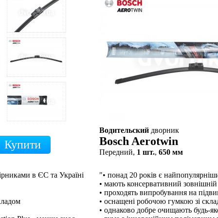
Водительский
дворник
Bosch Aerotwin
Передний,
1 шт.
,
650 мм
ірниками в ЄС та Україні
"• понад 20 років є найпопулярні
• мають консервативний зовнішній
• проходять випробування на підв
кладом
• оснащені робочою гумкою зі скл
• однаково добре очищають будь-як