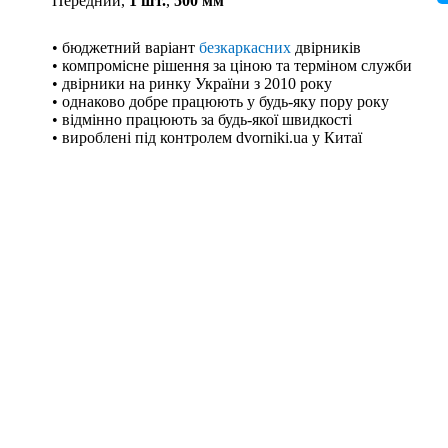
Передний,
1 шт.
,
500 мм
• бюджетний варіант
безкаркасних
двірників
• компромісне рішення за ціною та терміном служби
• двірники на ринку України з 2010 року
• однаково добре працюють у будь-яку пору року
• відмінно працюють за будь-якої швидкості
• вироблені під контролем dvorniki.ua у Китаї