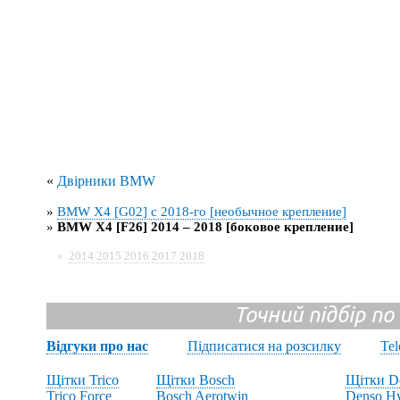
«
Двірники BMW
»
BMW X4 [G02] с 2018-го [необычное крепление]
»
BMW X4 [F26] 2014 – 2018 [боковое крепление]
»
2014
2015
2016
2017
2018
Точний підбір по
Відгуки про нас
Підписатися на розсилку
Te
Щітки Trico
Щітки Bosch
Щітки D
Trico Force
Bosch Aerotwin
Denso Hy