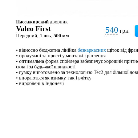
Пассажирский
дворник
Valeo First
540
грн
Передний,
1 шт.
,
500 мм
• відносно бюджетна лінійка
безкаркасних
щіток від фран
• продумані та прості у монтажі кріплення
• оптимальна форма спойлера забезпечує хороший притис
скла і за будь-якої швидкості
• гумку виготовлено за технологією Tec2 для більшої дов
• впораються як взимку, так і влітку
• вироблені в Індонезії