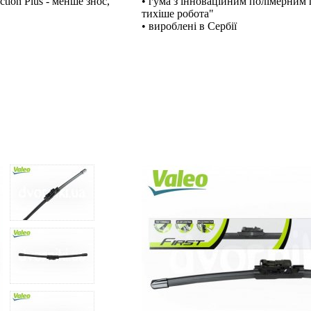
tion Plus - менше знос,
• гума з інноваційним полімерним п
тихіше робота"
• вироблені в Сербії