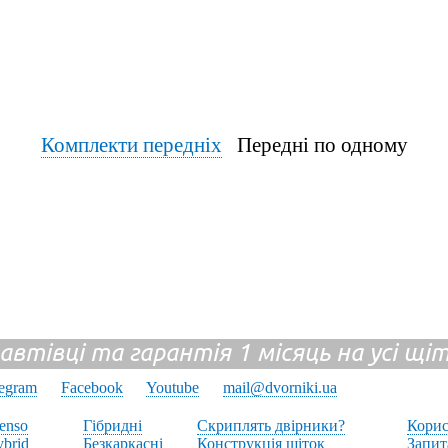
Комплекти передніх
Передні по одному
 автівці та гарантія 1 місяць на усі щ
legram
Facebook
Youtube
mail@dvorniki.ua
enso
Гібридні
Скриплять двірники?
Корис
brid
Безкаркасні
Конструкція щіток
Запит