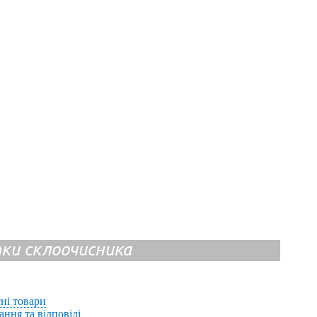
ітки склоочисника
ні товари
ання та відповіді