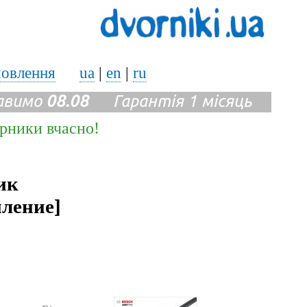
мовлення
ua
|
en
|
ru
авимо
08.08
Гарантія 1 місяць
ірники вчасно!
ик
пление]