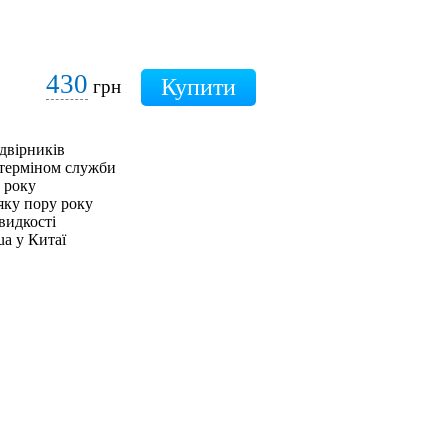
430
грн
двірників
 терміном служби
0 року
яку пору року
видкості
ua у Китаї