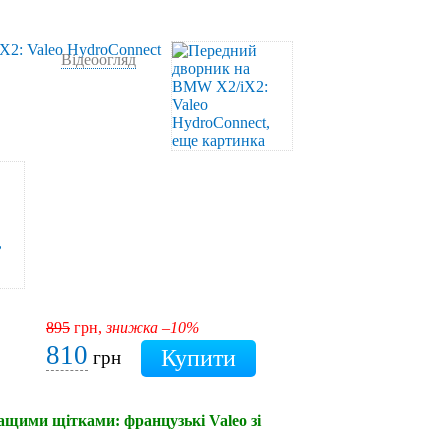
Відеоогляд
895
грн,
знижка –10%
810
грн
ращими щітками: французькі Valeo зі