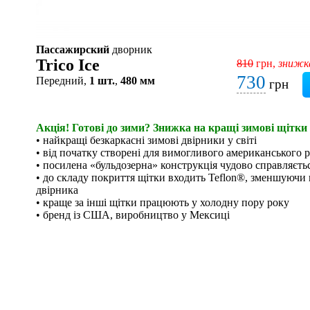
Пассажирский
дворник
Trico Ice
810
грн,
знижк
730
Передний,
1 шт.
,
480 мм
грн
Акція! Готові до зими? Знижка на кращі зимові щітки у
• найкращі безкаркасні зимові двірники у світі
• від початку створені для вимогливого американського 
• посилена «бульдозерна» конструкція чудово справляєтьс
• до складу покриття щітки входить Teflon®, зменшуючи 
двірника
• краще за інші щітки працюють у холодну пору року
• бренд із США, виробництво у Мексиці