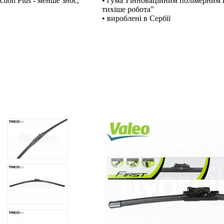
tion Plus - менше знос,
• гума з інноваційним полімерним п
тихіше робота"
• вироблені в Сербії