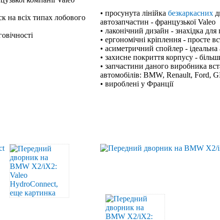
• просунута лінійка
безкаркасних
д
к на всіх типах лобового
автозапчастин - французької Valeo
• лаконічний дизайн - знахідка для
говічності
• ергономічні кріплення - просте в
• асиметричний спойлер - ідеальна 
• захисне покриття корпусу - біль
• запчастини даного виробника вст
автомобілів: BMW, Renault, Ford, G
• вироблені у Франції