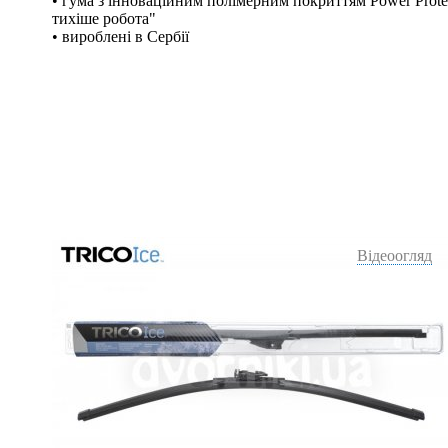
• гума з інноваційним полімерним покриттям Power Protec
тихіше робота"
• вироблені в Сербії
Відеоогляд