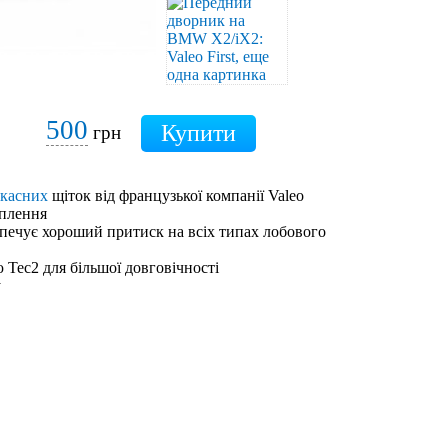
500
грн
ркасних
щіток від французької компанії Valeo
іплення
зпечує хороший притиск на всіх типах лобового
 Tec2 для більшої довговічності
у