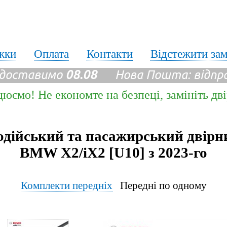
жки
Оплата
Контакти
Відстежити за
 доставимо
08.08
Нова Пошта: відпр
цюємо! Не економте на безпеці, замініть дв
одійський та пасажирський двірн
BMW X2/iX2 [U10] з 2023-го
Комплекти передніх
Передні по одному