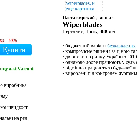
Пассажирский
дворник
Wiperblades
Передний,
1 шт.
,
480 мм
ка –10%
• бюджетний варіант
безкаркасних
• компромісне рішення за ціною та
• двірники на ринку України з 201
• однаково добре працюють у будь-
• відмінно працюють за будь-якої ш
цузькі Valeo зі
• вироблені під контролем dvorniki.
го виробника
ізму
якої швидкості
нальні на ряд