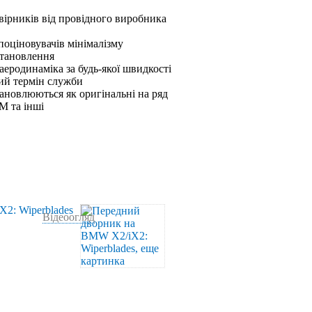
вірників від провідного виробника
 поціновувачів мінімалізму
становлення
аеродинаміка за будь-якої швидкості
ший термін служби
ановлюються як оригінальні на ряд
M та інші
Відеоогляд