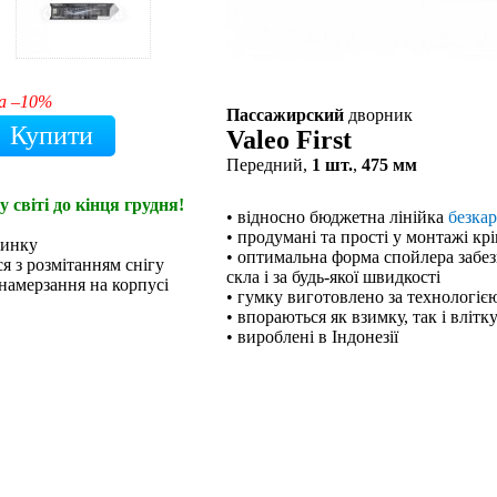
а –10%
Пассажирский
дворник
Valeo First
Передний,
1 шт.
,
475 мм
 світі до кінця грудня!
• відносно бюджетна лінійка
безка
• продумані та прості у монтажі кр
ринку
• оптимальна форма спойлера забе
я з розмітанням снігу
скла і за будь-якої швидкості
намерзання на корпусі
• гумку виготовлено за технологією
• впораються як взимку, так і влітк
• вироблені в Індонезії