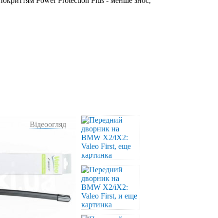
окриттям Power Protection Plus - менше знос,
Відеоогляд