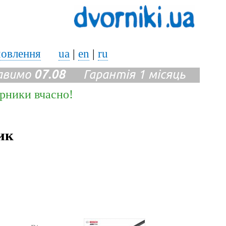
мовлення
ua
|
en
|
ru
авимо
07.08
Гарантія 1 місяць
ірники вчасно!
ик