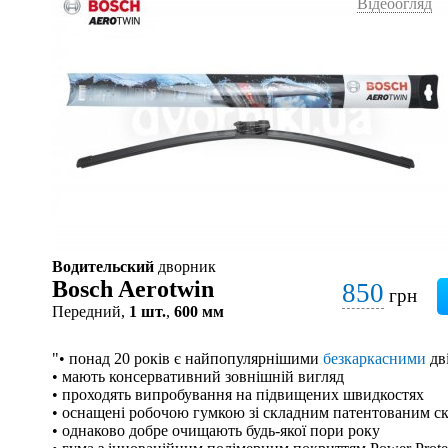
Відеоогляд
Водительский
дворник
Bosch Aerotwin
850
грн
Передний,
1 шт.
,
600 мм
"• понад 20 років є найпопулярнішими
безкаркасними
дв
• мають консервативний зовнішній вигляд
• проходять випробування на підвищених швидкостях
• оснащені робочою гумкою зі складним патентованим с
• однаково добре очищають будь-якої пори року