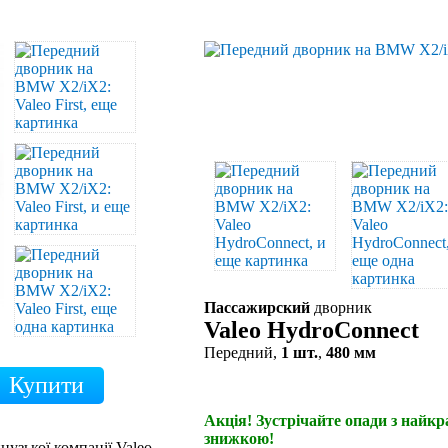
Пассажирский
дворник
Valeo HydroConnect
Передний,
1 шт.
,
480 мм
Акція! Зустрічайте опади з найк
знижкою!
цузької компанії Valeo