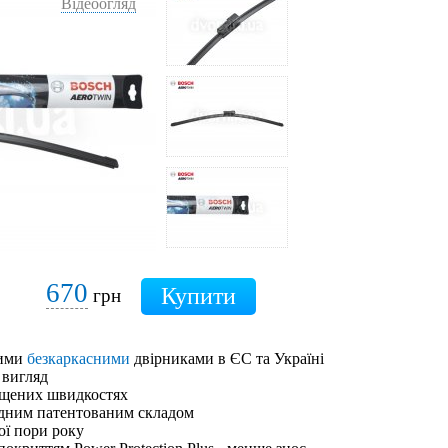
Відеоогляд
670
грн
шими
безкаркасними
двірниками в ЄС та Україні
 вигляд
ищених швидкостях
адним патентованим складом
ої пори року