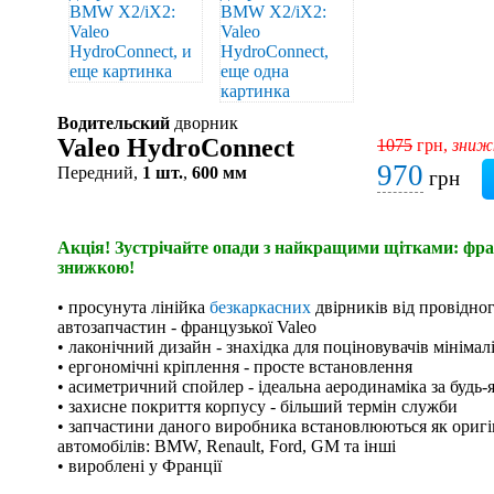
Водительский
дворник
Valeo HydroConnect
1075
грн,
зниж
970
Передний,
1 шт.
,
600 мм
грн
Акція! Зустрічайте опади з найкращими щітками: фран
знижкою!
• просунута лінійка
безкаркасних
двірників від провідно
автозапчастин - французької Valeo
• лаконічний дизайн - знахідка для поціновувачів мінімал
• ергономічні кріплення - просте встановлення
• асиметричний спойлер - ідеальна аеродинаміка за будь-
• захисне покриття корпусу - більший термін служби
• запчастини даного виробника встановлюються як оригі
автомобілів: BMW, Renault, Ford, GM та інші
• вироблені у Франції