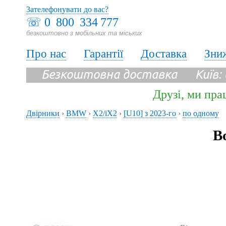
Зателефонувати до вас?
☏
0 800 334 777
безкоштовно з мобільних та міських
Про нас
Гарантії
Доставка
Зни
Безкоштовна доставка Київ:
Друзі, ми пра
Двірники
›
BMW
›
X2/iX2
›
[U10] з 2023-го
›
по одному
В