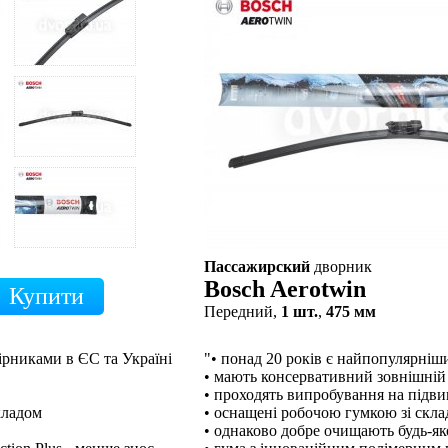
Пассажирский
дворник
Bosch Aerotwin
Передний,
1 шт.
,
475 мм
ірниками в ЄС та Україні
"• понад 20 років є найпопулярні
• мають консервативний зовнішній
• проходять випробування на підв
кладом
• оснащені робочою гумкою зі скл
• однаково добре очищають будь-як