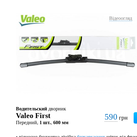
Відеоогляд
Водительский
дворник
Valeo First
590
грн
Передний,
1 шт.
,
600 мм
• відносно бюджетна лінійка
безкаркасних
щіток від фран