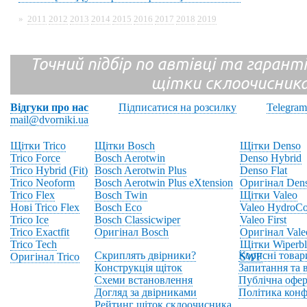
»
2011
2012
2013
2014
2015
2016
2017
2018
2019
Точний підбір по автівці та гарантія
щітки склоочисник
Відгуки про нас
Підписатися на розсилку
Telegram
mail@dvorniki.ua
Щітки Trico
Щітки Bosch
Щітки Denso
Trico Force
Bosch Aerotwin
Denso Hybrid
Trico Hybrid (Fit)
Bosch Aerotwin Plus
Denso Flat
Trico Neoform
Bosch Aerotwin Plus eXtension
Оригінал Den
Trico Flex
Bosch Twin
Щітки Valeo
Нові Trico Flex
Bosch Eco
Valeo HydroCo
Trico Ice
Bosch Classicwiper
Valeo First
Trico Exactfit
Оригінал Bosch
Оригінал Vale
Trico Tech
Щітки Wiperbl
Скриплять двірники?
Корисні товар
Оригінал Trico
SWF
Конструкція щіток
Запитання та в
Схеми встановлення
Публічна офер
Догляд за двірниками
Політика конф
Рейтинг щіток склоочисника