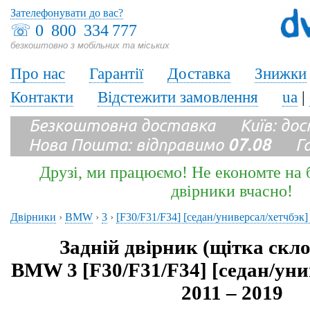
Зателефонувати до вас?
☏
0 800 334 777
безкоштовно з мобільних та міських
Про нас
Гарантії
Доставка
Знижки
Контакти
Відстежити замовлення
ua
|
Безкоштовна доставка Київ: до
Нова Пошта: відправимо
07.08
Гара
Друзі, ми працюємо! Не економте на б
двірники вчасно!
Двірники
›
BMW
›
3
›
[F30/F31/F34] [седан/универсал/хетчбэк]
Задній двірник (щітка скл
BMW 3 [F30/F31/F34] [седан/уни
2011 – 2019