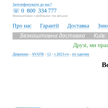
Зателефонувати до вас?
☏
0 800 334 777
безкоштовно з мобільних та міських
Про нас
Гарантії
Доставка
Зни
Безкоштовна доставка Київ:
Друзі, ми пра
Двірники
›
AVATR
›
12
›
з 2023-го
›
по одному
В