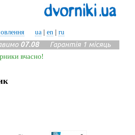
мовлення
ua
|
en
|
ru
авимо
07.08
Гарантія 1 місяць
ірники вчасно!
ик