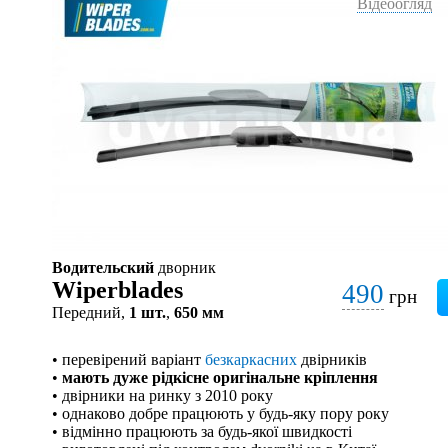
Відеоогляд
Водительский
дворник
Wiperblades
490
грн
Передний,
1 шт.
,
650 мм
• перевірений варіант
безкаркасних
двірників
•
мають дуже рідкісне оригінальне кріплення
• двірники на ринку з 2010 року
• однаково добре працюють у будь-яку пору року
• відмінно працюють за будь-якої швидкості