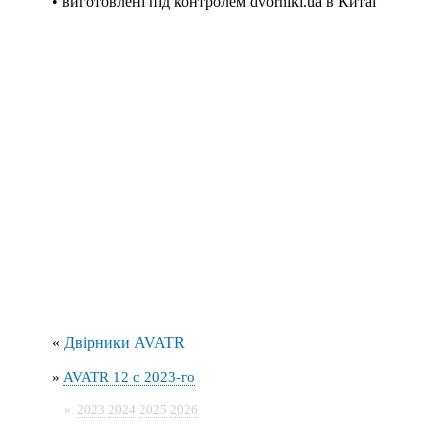
• виготовлені під контролем dvorniki.ua в Китаї
«
Двірники AVATR
»
AVATR 12 с 2023-го
»
2023
2024
2025
2026