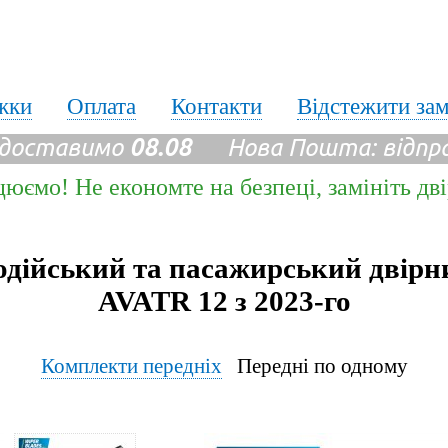
жки
Оплата
Контакти
Відстежити за
 доставимо
08.08
Нова Пошта: відпр
цюємо! Не економте на безпеці, замініть дв
одійський та пасажирський двірн
AVATR 12 з 2023-го
Комплекти передніх
Передні по одному