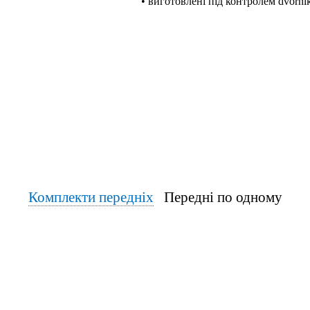
• виготовлені під контролем dvornik
Комплекти передніх
Передні по одному