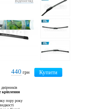
Відеоогляд
440
грн
х
двірників
е кріплення
яку пору року
видкості