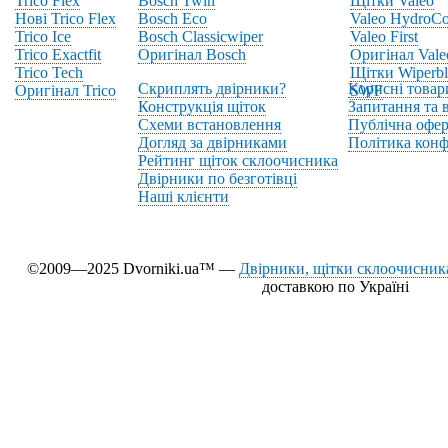
Trico Flex
Bosch Twin
Щітки Valeo
Нові Trico Flex
Bosch Eco
Valeo HydroCo
Trico Ice
Bosch Classicwiper
Valeo First
Trico Exactfit
Оригінал Bosch
Оригінал Vale
Trico Tech
Щітки Wiperbl
Скриплять двірники?
Корисні товар
Оригінал Trico
SWF
Конструкція щіток
Запитання та в
Схеми встановлення
Публічна офер
Догляд за двірниками
Політика конф
Рейтинг щіток склоочисника
Двірники по безготівці
Наші клієнти
©2009—2025 Dvorniki.ua™ —
Двірники, щітки склоочисника
доставкою по Україні