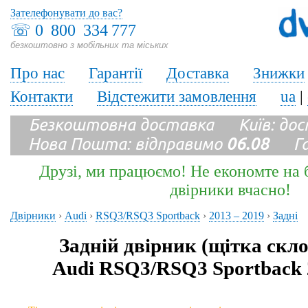
Зателефонувати до вас?
☏
0 800 334 777
безкоштовно з мобільних та міських
Про нас
Гарантії
Доставка
Знижки
Контакти
Відстежити замовлення
ua
|
Безкоштовна доставка Київ: до
Нова Пошта: відправимо
06.08
Гара
Друзі, ми працюємо! Не економте на б
двірники вчасно!
Двірники
›
Audi
›
RSQ3/RSQ3 Sportback
›
2013 – 2019
›
Задні
Задній двірник (щітка скл
Audi RSQ3/RSQ3 Sportback 