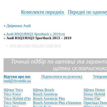
Комплекти передніх
Передні по одном
«
Двірники Audi
»
Audi RSQ3/RSQ3 Sportback с 2019-го
»
Audi RSQ3/RSQ3 Sportback 2013 – 2019
»
2013
2014
2015
2016
2017
2018
2019
Точний підбір по автівці та гарантія
щітки склоочисник
Відгуки про нас
Підписатися на розсилку
Telegram
mail@dvorniki.ua
Щітки Trico
Щітки Bosch
Щітки Denso
Trico Force
Bosch Aerotwin
Denso Hybrid
Trico Hybrid (Fit)
Bosch Aerotwin Plus
Denso Flat
Trico Neoform
Bosch Aerotwin Plus eXtension
Оригінал Den