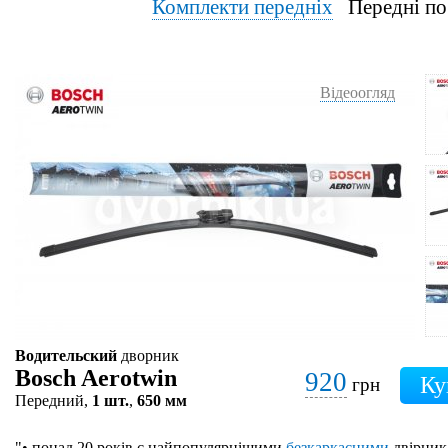
Комплекти передніх
Передні по
Відеоогляд
Водительский
дворник
Bosch Aerotwin
920
грн
Передний,
1 шт.
,
650 мм
"• понад 20 років є найпопулярнішими
безкаркасними
двірник