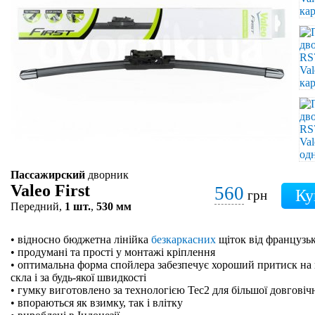
Пассажирский
дворник
Valeo First
560
грн
Передний,
1 шт.
,
530 мм
• відносно бюджетна лінійка
безкаркасних
щіток від французьк
• продумані та прості у монтажі кріплення
• оптимальна форма спойлера забезпечує хороший притиск на 
скла і за будь-якої швидкості
• гумку виготовлено за технологією Tec2 для більшої довговіч
• впораються як взимку, так і влітку