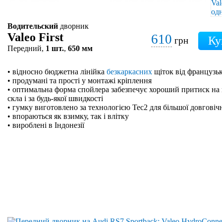
Водительский
дворник
Valeo First
610
грн
Передний,
1 шт.
,
650 мм
• відносно бюджетна лінійка
безкаркасних
щіток від французьк
• продумані та прості у монтажі кріплення
• оптимальна форма спойлера забезпечує хороший притиск на 
скла і за будь-якої швидкості
• гумку виготовлено за технологією Tec2 для більшої довговіч
• впораються як взимку, так і влітку
• вироблені в Індонезії