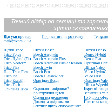
»
2013
2014
2015
2016
2017
2018
2019
2020
2021
2022
2023
2024
2025
Точний підбір по автівці та гарантія
щітки склоочисник
Відгуки про нас
Підписатися на розсилку
Telegram
mail@dvorniki.ua
Щітки Trico
Щітки Bosch
Щітки Denso
Trico Force
Bosch Aerotwin
Denso Hybrid
Trico Hybrid (Fit)
Bosch Aerotwin Plus
Denso Flat
Trico Neoform
Bosch Aerotwin Plus eXtension
Оригінал Den
Trico Flex
Bosch Twin
Щітки Valeo
Нові Trico Flex
Bosch Eco
Valeo HydroCo
Trico Ice
Bosch Classicwiper
Valeo First
Trico Exactfit
Оригінал Bosch
Оригінал Vale
Trico Tech
Щітки Wiperbl
Скриплять двірники?
Корисні товар
Оригінал Trico
SWF
Конструкція щіток
Запитання та в
Схеми встановлення
Публічна офер
Догляд за двірниками
Політика конф
Рейтинг щіток склоочисника