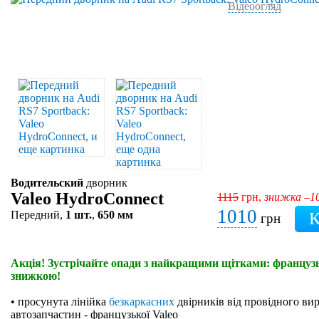
Відеоогляд
Водительский
дворник
Valeo HydroConnect
1115
грн,
знижка –1
1010
Передний,
1 шт.
,
650 мм
грн
Акція! Зустрічайте опади з найкращими щітками: французьк
знижкою!
• просунута лінійка
безкаркасних
двірників від провідного ви
автозапчастин - французької Valeo