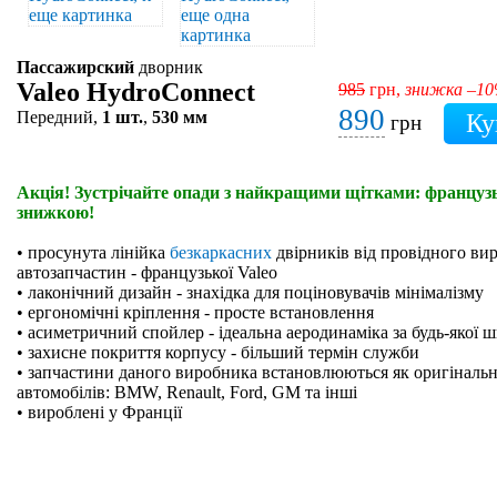
Пассажирский
дворник
Valeo HydroConnect
985
грн,
знижка –1
890
Передний,
1 шт.
,
530 мм
грн
Акція! Зустрічайте опади з найкращими щітками: французьк
знижкою!
• просунута лінійка
безкаркасних
двірників від провідного ви
автозапчастин - французької Valeo
• лаконічний дизайн - знахідка для поціновувачів мінімалізму
• ергономічні кріплення - просте встановлення
• асиметричний спойлер - ідеальна аеродинаміка за будь-якої 
• захисне покриття корпусу - більший термін служби
• запчастини даного виробника встановлюються як оригінальн
автомобілів: BMW, Renault, Ford, GM та інші
• вироблені у Франції