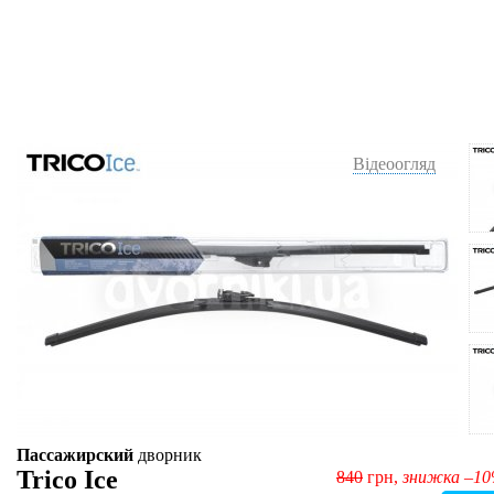
Відеоогляд
Пассажирский
дворник
Trico Ice
840
грн,
знижка –1