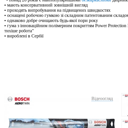
• мають консервативний зовнішній вигляд
• проходять випробування на підвищених швидкостях
• оснащені робочою гумкою зі складним патентованим складо
• однаково добре очищають будь-якої пори року
• гума з інноваційним полімерним покриттям Power Protection 
тихіше робота"
• вироблені в Сербії
Відеоогляд