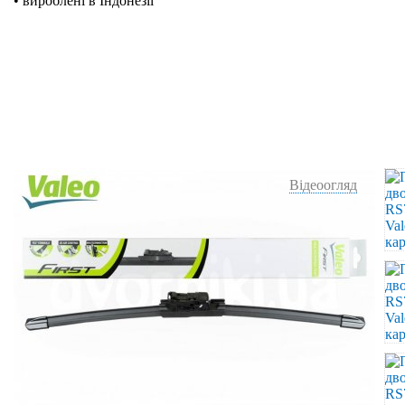
• вироблені в Індонезії
Відеоогляд