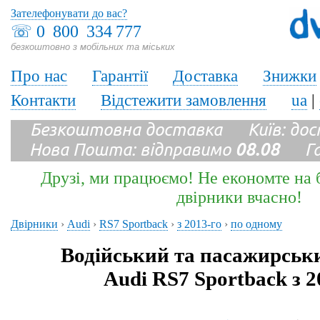
Зателефонувати до вас?
☏
0 800 334 777
безкоштовно з мобільних та міських
Про нас
Гарантії
Доставка
Знижки
Контакти
Відстежити замовлення
ua
|
Безкоштовна доставка Київ: до
Нова Пошта: відправимо
08.08
Гара
Друзі, ми працюємо! Не економте на б
двірники вчасно!
Двірники
›
Audi
›
RS7 Sportback
›
з 2013-го
›
по одному
Водійський та пасажирськ
Audi RS7 Sportback з 2