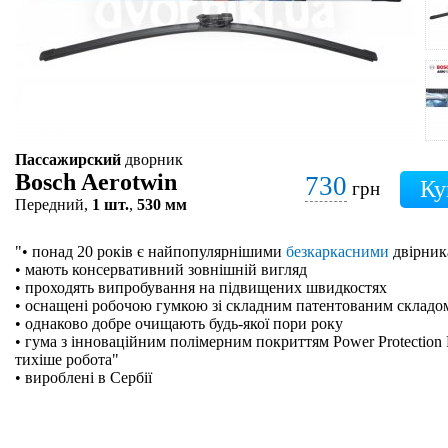
Пассажирский
дворник
Bosch Aerotwin
730
грн
Передний,
1 шт.
,
530 мм
"• понад 20 років є найпопулярнішими
безкаркасними
двірник
• мають консервативний зовнішній вигляд
• проходять випробування на підвищених швидкостях
• оснащені робочою гумкою зі складним патентованим складо
• однаково добре очищають будь-якої пори року
• гума з інноваційним полімерним покриттям Power Protection 
тихіше робота"
• вироблені в Сербії