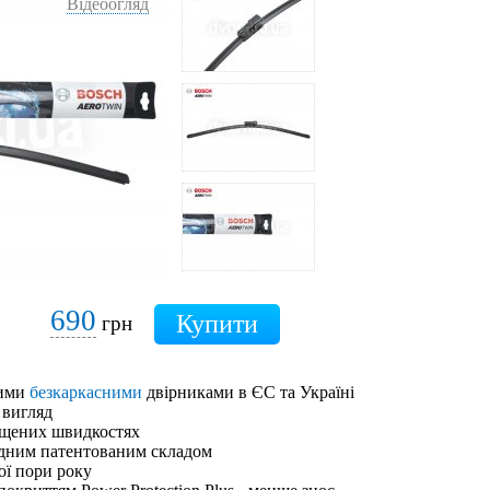
Відеоогляд
690
грн
шими
безкаркасними
двірниками в ЄС та Україні
 вигляд
ищених швидкостях
адним патентованим складом
ої пори року