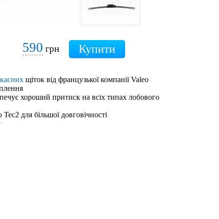
590
грн
ркасних
щіток від французької компанії Valeo
іплення
зпечує хороший притиск на всіх типах лобового
 Tec2 для більшої довговічності
у