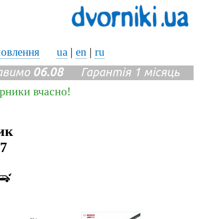
мовлення
ua
|
en
|
ru
авимо
06.08
Гарантія 1 місяць
ірники вчасно!
ик
17