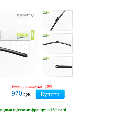
Відеоогляд
1075
грн,
знижка –10%
970
грн
ращими щітками: французькі Valeo зі