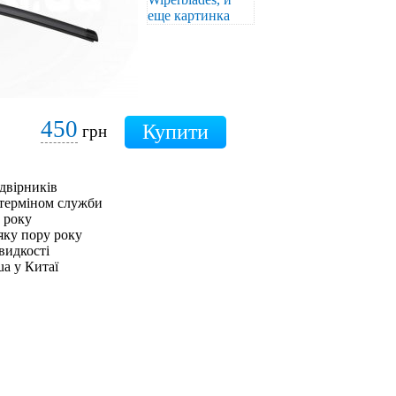
450
грн
двірників
 терміном служби
0 року
яку пору року
видкості
ua у Китаї