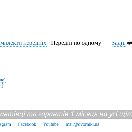
мплекти передніх
Передні по одному
Задні
ие]
»]
 автівці та гарантія 1 місяць на усі щ
legram
Facebook
Youtube
mail@dvorniki.ua