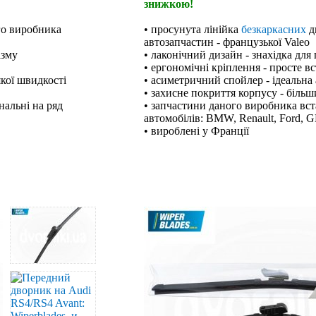
знижкою!
го виробника
• просунута лінійка
безкаркасних
д
автозапчастин - французької Valeo
ізму
• лаконічний дизайн - знахідка для
• ергономічні кріплення - просте в
якої швидкості
• асиметричний спойлер - ідеальна 
• захисне покриття корпусу - біль
нальні на ряд
• запчастини даного виробника вст
автомобілів: BMW, Renault, Ford, G
• вироблені у Франції