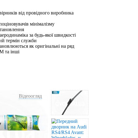
вірників від провідного виробника
 поціновувачів мінімалізму
становлення
аеродинаміка за будь-якої швидкості
ший термін служби
ановлюються як оригінальні на ряд
M та інші
Відеоогляд