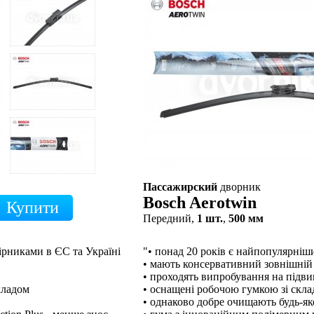
Пассажирский
дворник
Bosch Aerotwin
Передний,
1 шт.
,
500 мм
ірниками в ЄС та Україні
"• понад 20 років є найпопулярні
• мають консервативний зовнішній
• проходять випробування на підв
кладом
• оснащені робочою гумкою зі скл
• однаково добре очищають будь-як