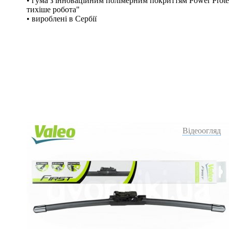
• гума з інноваційним полімерним покриттям Power Protec
тихіше робота"
• вироблені в Сербії
Відеоогляд