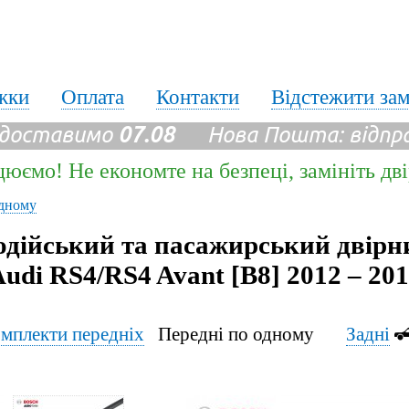
жки
Оплата
Контакти
Відстежити за
 доставимо
07.08
Нова Пошта: відпр
цюємо! Не економте на безпеці, замініть дв
дному
одійський та пасажирський двірн
udi RS4/RS4 Avant [B8] 2012 – 20
мплекти передніх
Передні по одному
Задні