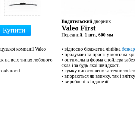
Водительский
дворник
Valeo First
Передний,
1 шт.
,
600 мм
цузької компанії Valeo
• відносно бюджетна лінійка
безка
• продумані та прості у монтажі кр
к на всіх типах лобового
• оптимальна форма спойлера забе
скла і за будь-якої швидкості
говічності
• гумку виготовлено за технологією
• впораються як взимку, так і влітк
• вироблені в Індонезії