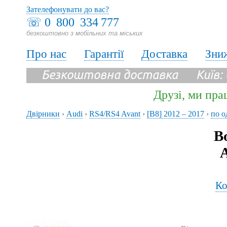
Зателефонувати до вас?
☏
0 800 334 777
безкоштовно з мобільних та міських
Про нас
Гарантії
Доставка
Зни
Безкоштовна доставка Київ:
Друзі, ми пра
Двірники
›
Audi
›
RS4/RS4 Avant
›
[B8] 2012 – 2017
›
по о
В
A
Ко