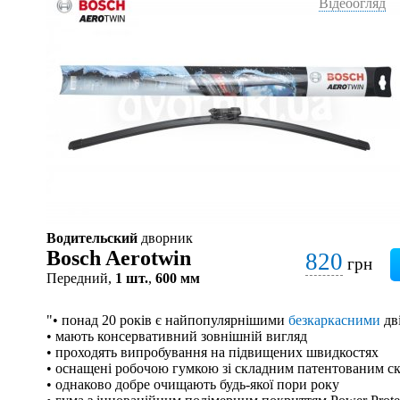
Відеоогляд
Водительский
дворник
Bosch Aerotwin
820
грн
Передний,
1 шт.
,
600 мм
"• понад 20 років є найпопулярнішими
безкаркасними
дв
• мають консервативний зовнішній вигляд
• проходять випробування на підвищених швидкостях
• оснащені робочою гумкою зі складним патентованим с
• однаково добре очищають будь-якої пори року