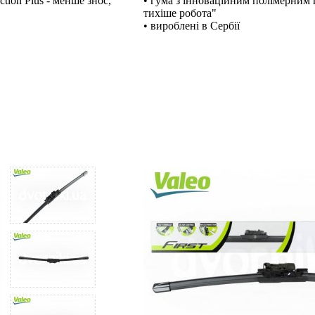
tion Plus - менше знос,
• гума з інноваційним полімерним п
тихіше робота"
• вироблені в Сербії