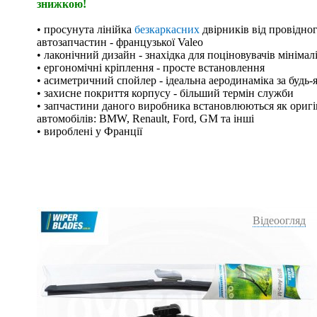
знижкою!
• просунута лінійка
безкаркасних
двірників від провідно
автозапчастин - французької Valeo
• лаконічний дизайн - знахідка для поціновувачів мінімал
• ергономічні кріплення - просте встановлення
• асиметричний спойлер - ідеальна аеродинаміка за будь-
• захисне покриття корпусу - більший термін служби
• запчастини даного виробника встановлюються як оригі
автомобілів: BMW, Renault, Ford, GM та інші
• вироблені у Франції
Відеоогляд