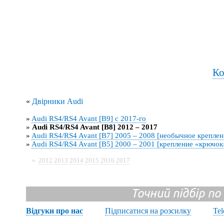
Ко
«
Двірники Audi
»
Audi RS4/RS4 Avant [B9] с 2017-го
»
Audi RS4/RS4 Avant [B8] 2012 – 2017
»
Audi RS4/RS4 Avant [B7] 2005 – 2008 [необычное креплен
»
Audi RS4/RS4 Avant [B5] 2000 – 2001 [крепление «крючок
»
2012
2013
2014
2015
2016
2017
Точний підбір по
Відгуки про нас
Підписатися на розсилку
Te