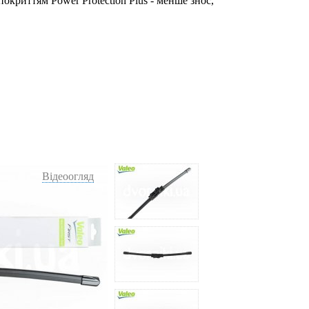
окриттям Power Protection Plus - менше знос,
Відеоогляд