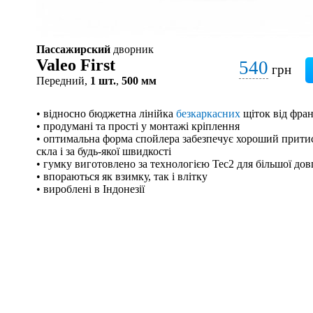
Пассажирский
дворник
Valeo First
540
грн
Передний,
1 шт.
,
500 мм
• відносно бюджетна лінійка
безкаркасних
щіток від фран
• продумані та прості у монтажі кріплення
• оптимальна форма спойлера забезпечує хороший притис
скла і за будь-якої швидкості
• гумку виготовлено за технологією Tec2 для більшої дов
• впораються як взимку, так і влітку
• вироблені в Індонезії