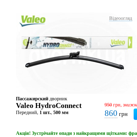
Відеоогляд
Пассажирский
дворник
Valeo HydroConnect
950
грн,
знижк
860
Передний,
1 шт.
,
500 мм
грн
Акція! Зустрічайте опади з найкращими щітками: фран