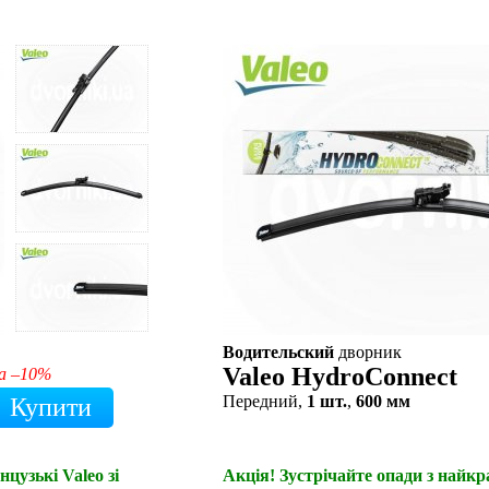
Водительский
дворник
Valeo HydroConnect
а –10%
Передний,
1 шт.
,
600 мм
цузькі Valeo зі
Акція! Зустрічайте опади з найк