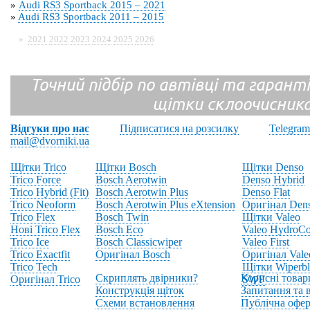
»
Audi RS3 Sportback 2015 – 2021
»
Audi RS3 Sportback 2011 – 2015
»
2021
2022
2023
2024
2025
2026
Точний підбір по автівці та гарантія
щітки склоочисник
Відгуки про нас
Підписатися на розсилку
Telegram
mail@dvorniki.ua
Щітки Trico
Щітки Bosch
Щітки Denso
Trico Force
Bosch Aerotwin
Denso Hybrid
Trico Hybrid (Fit)
Bosch Aerotwin Plus
Denso Flat
Trico Neoform
Bosch Aerotwin Plus eXtension
Оригінал Den
Trico Flex
Bosch Twin
Щітки Valeo
Нові Trico Flex
Bosch Eco
Valeo HydroCo
Trico Ice
Bosch Classicwiper
Valeo First
Trico Exactfit
Оригінал Bosch
Оригінал Vale
Trico Tech
Щітки Wiperbl
Скриплять двірники?
Корисні товар
Оригінал Trico
SWF
Конструкція щіток
Запитання та в
Схеми встановлення
Публічна офер