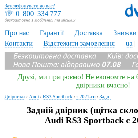
Зателефонувати до вас?
☏
0 800 334 777
безкоштовно з мобільних та міських
Про нас
Гарантії
Доставка
Знижки
Контакти
Відстежити замовлення
ua
|
Безкоштовна доставка Київ: до
Нова Пошта: відправимо
07.08
Гара
Друзі, ми працюємо! Не економте на б
двірники вчасно!
Двірники
›
Audi
›
RS3 Sportback
›
з 2021-го
›
Задні
Задній двірник (щітка скл
Audi RS3 Sportback с 2