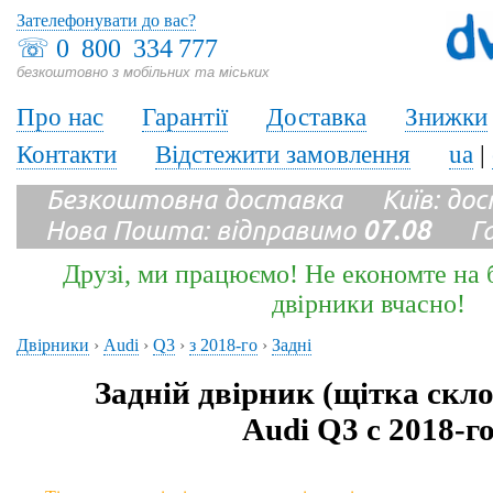
Зателефонувати до вас?
☏
0 800 334 777
безкоштовно з мобільних та міських
Про нас
Гарантії
Доставка
Знижки
Контакти
Відстежити замовлення
ua
|
Безкоштовна доставка Київ: до
Нова Пошта: відправимо
07.08
Гара
Друзі, ми працюємо! Не економте на б
двірники вчасно!
Двірники
›
Audi
›
Q3
›
з 2018-го
›
Задні
Задній двірник (щітка скл
Audi Q3 с 2018-г