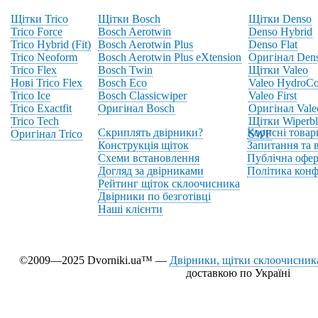
Щітки Trico
Щітки Bosch
Щітки Denso
Trico Force
Bosch Aerotwin
Denso Hybrid
Trico Hybrid (Fit)
Bosch Aerotwin Plus
Denso Flat
Trico Neoform
Bosch Aerotwin Plus eXtension
Оригінал Den
Trico Flex
Bosch Twin
Щітки Valeo
Нові Trico Flex
Bosch Eco
Valeo HydroCo
Trico Ice
Bosch Classicwiper
Valeo First
Trico Exactfit
Оригінал Bosch
Оригінал Vale
Trico Tech
Щітки Wiperbl
Скриплять двірники?
Корисні товар
Оригінал Trico
SWF
Конструкція щіток
Запитання та в
Схеми встановлення
Публічна офер
Догляд за двірниками
Політика конф
Рейтинг щіток склоочисника
Двірники по безготівці
Наші клієнти
©2009—2025 Dvorniki.ua™ —
Двірники, щітки склоочисника
доставкою по Україні