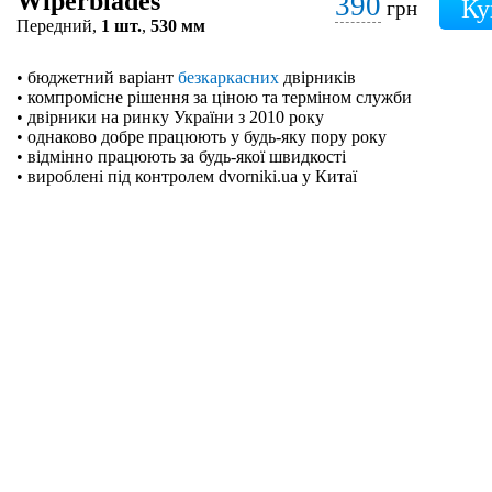
Wiperblades
390
грн
Передний,
1 шт.
,
530 мм
• бюджетний варіант
безкаркасних
двірників
• компромісне рішення за ціною та терміном служби
• двірники на ринку України з 2010 року
• однаково добре працюють у будь-яку пору року
• відмінно працюють за будь-якої швидкості
• вироблені під контролем dvorniki.ua у Китаї