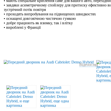
• мають спеціальне кріплення саме для вашого авто, перехідн
• завдяки асиметричному спойлеру для притиску ефективно в
зустрічний потік повітря
• проходять випробування на підвищених швидкостях
• оснащені довговічною чистячою гумкою
• добре працюють як взимку, так і влітку
• вироблені у Франції
Відеоогляд