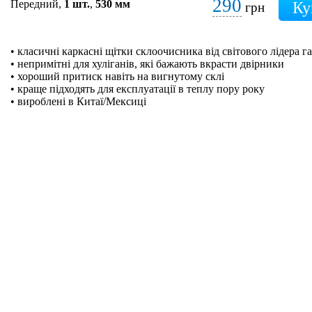
290
Передний,
1 шт.
,
530 мм
грн
• класичні каркасні щітки склоочисника від світового лідера га
• непримітні для хуліганів, які бажають вкрасти двірники
• хороший притиск навіть на вигнутому склі
• краще підходять для експлуатації в теплу пору року
• вироблені в Китаї/Мексиці