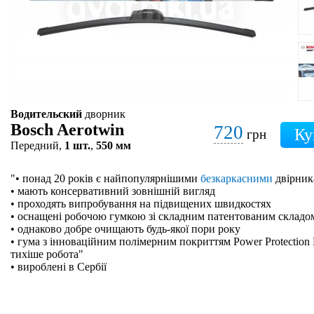
Водительский
дворник
Bosch Aerotwin
720
грн
Передний,
1 шт.
,
550 мм
"• понад 20 років є найпопулярнішими
безкаркасними
двірник
• мають консервативний зовнішній вигляд
• проходять випробування на підвищених швидкостях
• оснащені робочою гумкою зі складним патентованим складо
• однаково добре очищають будь-якої пори року
• гума з інноваційним полімерним покриттям Power Protection 
тихіше робота"
• вироблені в Сербії