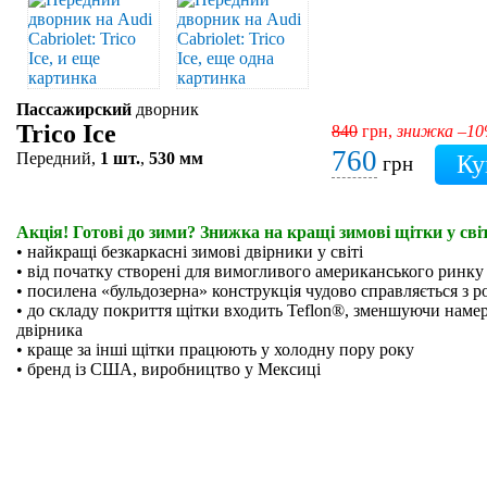
Пассажирский
дворник
Trico Ice
840
грн,
знижка –1
760
Передний,
1 шт.
,
530 мм
грн
Акція! Готові до зими? Знижка на кращі зимові щітки у світ
• найкращі безкаркасні зимові двірники у світі
• від початку створені для вимогливого американського ринку
• посилена «бульдозерна» конструкція чудово справляється з р
• до складу покриття щітки входить Teflon®, зменшуючи намер
двірника
• краще за інші щітки працюють у холодну пору року
• бренд із США, виробництво у Мексиці