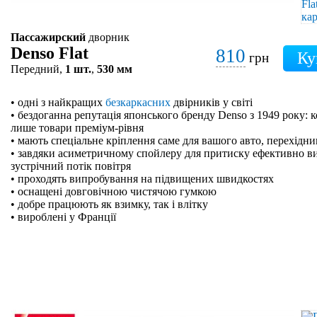
Пассажирский
дворник
Denso Flat
810
грн
Передний,
1 шт.
,
530 мм
• одні з найкращих
безкаркасних
двірників у світі
• бездоганна репутація японського бренду Denso з 1949 року: 
лише товари преміум-рівня
• мають спеціальне кріплення саме для вашого авто, перехідн
• завдяки асиметричному спойлеру для притиску ефективно в
зустрічний потік повітря
• проходять випробування на підвищених швидкостях
• оснащені довговічною чистячою гумкою
• добре працюють як взимку, так і влітку
• вироблені у Франції