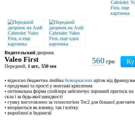
Водительский
дворник
Valeo First
560
грн
Передний,
1 шт.
,
550 мм
• відносно бюджетна лінійка
безкаркасних
щіток від французьк
• продумані та прості у монтажі кріплення
• оптимальна форма спойлера забезпечує хороший притиск на 
скла і за будь-якої швидкості
• гумку виготовлено за технологією Tec2 для більшої довговіч
• впораються як взимку, так і влітку
• вироблені в Індонезії