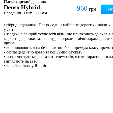
Пассажирский
дворник
Denso Hybrid
960
грн
Передний,
1 шт.
,
530 мм
• гібридні двірники Denso - одні з найбільш дорогих і якісних
у світі
• завдяки гібридній технології відмінно прилягають до скла, на
каркасні двірники, маючи чудові аеродинамічні характеристики
щітки
• встановлюються на безліч автомобілів преміум-класу прямо з
• безпрецедентно довго та безшумно служать
• легко монтуються, не мають елементів, що випирають, стильн
виглядають на авто
• виробляються у Японії