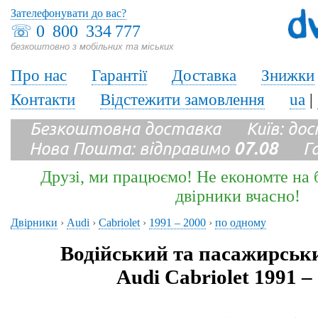
Зателефонувати до вас?
☏
0 800 334 777
безкоштовно з мобільних та міських
Про нас
Гарантії
Доставка
Знижки
Контакти
Відстежити замовлення
ua
|
Безкоштовна доставка Київ: до
Нова Пошта: відправимо
07.08
Гара
Друзі, ми працюємо! Не економте на б
двірники вчасно!
Двірники
›
Audi
›
Cabriolet
›
1991 – 2000
›
по одному
Водійський та пасажирськ
Audi Cabriolet 1991 –