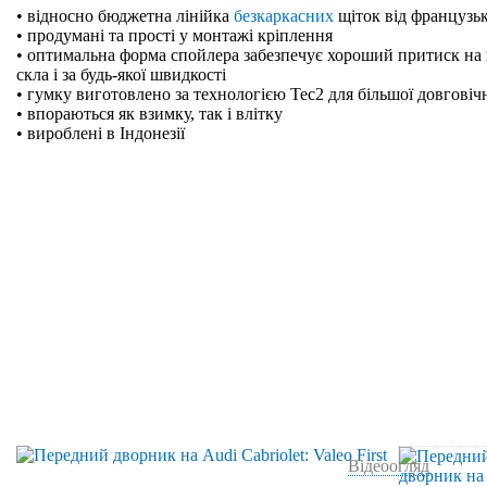
• відносно бюджетна лінійка
безкаркасних
щіток від французьк
• продумані та прості у монтажі кріплення
• оптимальна форма спойлера забезпечує хороший притиск на 
скла і за будь-якої швидкості
• гумку виготовлено за технологією Tec2 для більшої довговіч
• впораються як взимку, так і влітку
• вироблені в Індонезії
Відеоогляд