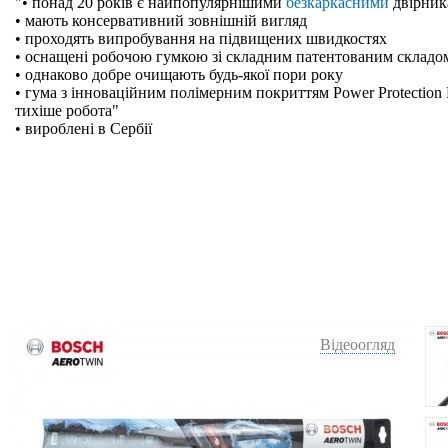
"• понад 20 років є найпопулярнішими
безкаркасними
двірник
• мають консервативний зовнішній вигляд
• проходять випробування на підвищених швидкостях
• оснащені робочою гумкою зі складним патентованим складо
• однаково добре очищають будь-якої пори року
• гума з інноваційним полімерним покриттям Power Protection 
тихіше робота"
• вироблені в Сербії
Відеоогляд