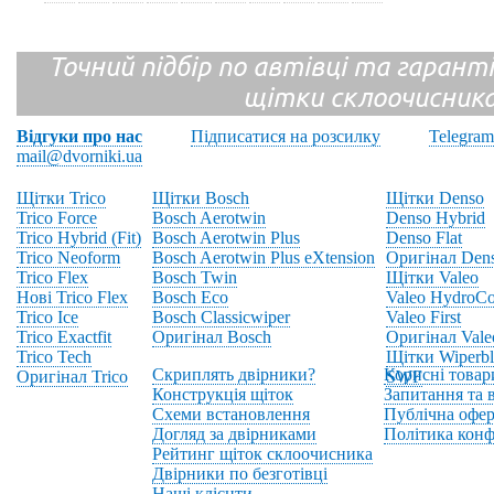
Точний підбір по автівці та гарантія
щітки склоочисник
Відгуки про нас
Підписатися на розсилку
Telegram
mail@dvorniki.ua
Щітки Trico
Щітки Bosch
Щітки Denso
Trico Force
Bosch Aerotwin
Denso Hybrid
Trico Hybrid (Fit)
Bosch Aerotwin Plus
Denso Flat
Trico Neoform
Bosch Aerotwin Plus eXtension
Оригінал Den
Trico Flex
Bosch Twin
Щітки Valeo
Нові Trico Flex
Bosch Eco
Valeo HydroCo
Trico Ice
Bosch Classicwiper
Valeo First
Trico Exactfit
Оригінал Bosch
Оригінал Vale
Trico Tech
Щітки Wiperbl
Скриплять двірники?
Корисні товар
Оригінал Trico
SWF
Конструкція щіток
Запитання та в
Схеми встановлення
Публічна офер
Догляд за двірниками
Політика конф
Рейтинг щіток склоочисника
Двірники по безготівці
Наші клієнти