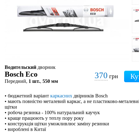
Водительский
дворник
Bosch Eco
370
грн
Передний,
1 шт.
,
550 мм
• бюджетний варіант
каркасних
двірників Bosch
• мають повністю металевий каркас, а не пластиково-металевий
щітки
• робоча резинка - 100% натуральний каучук
• краще працюють у теплу пору року
• конструкція щітки уможливлює заміну резинки
• вироблені в Китаї