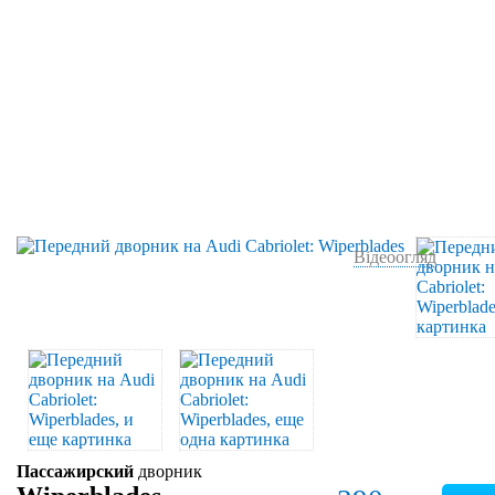
Відеоогляд
Пассажирский
дворник