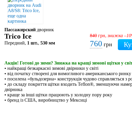
Пассажирский
дворник
Trico Ice
840
грн,
знижка –1
760
Передний,
1 шт.
,
530 мм
грн
Акція! Готові до зими? Знижка на кращі зимові щітки у світ
• найкращі безкаркасні зимові двірники у світі
• від початку створені для вимогливого американського ринку
• посилена «бульдозерна» конструкція чудово справляється з р
• до складу покриття щітки входить Teflon®, зменшуючи намер
двірника
• краще за інші щітки працюють у холодну пору року
• бренд із США, виробництво у Мексиці