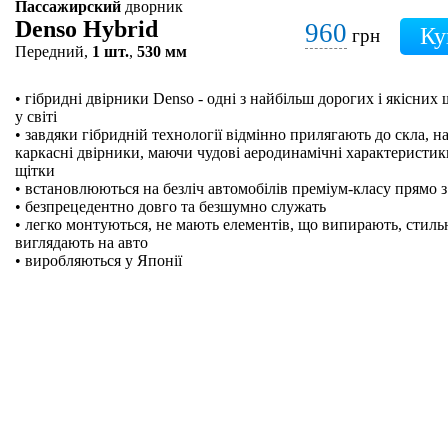
Пассажирский
дворник
Denso Hybrid
960
грн
Передний,
1 шт.
,
530 мм
• гібридні двірники Denso - одні з найбільш дорогих і якісних
у світі
• завдяки гібридній технології відмінно прилягають до скла, на
каркасні двірники, маючи чудові аеродинамічні характеристики
щітки
• встановлюються на безліч автомобілів преміум-класу прямо з
• безпрецедентно довго та безшумно служать
• легко монтуються, не мають елементів, що випирають, стильн
виглядають на авто
• виробляються у Японії