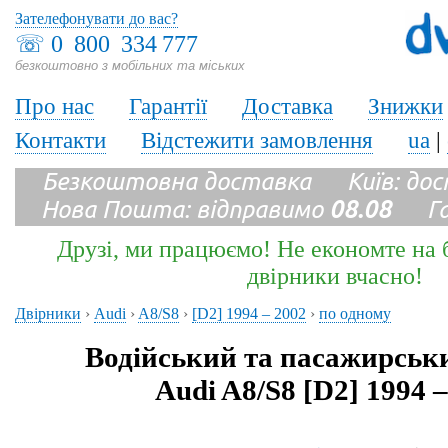
Зателефонувати до вас?
☏
0 800 334 777
безкоштовно з мобільних та міських
Про нас
Гарантії
Доставка
Знижки
Контакти
Відстежити замовлення
ua
|
Безкоштовна доставка Київ: до
Нова Пошта: відправимо
08.08
Гара
Друзі, ми працюємо! Не економте на б
двірники вчасно!
Двірники
›
Audi
›
A8/S8
›
[D2] 1994 – 2002
›
по одному
Водійський та пасажирськ
Audi A8/S8 [D2] 1994 