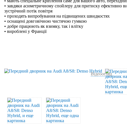
• мають спеціальне кріплення саме для вашого авто, перехідн
• завдяки асиметричному спойлеру для притиску ефективно в
зустрічний потік повітря
• проходять випробування на підвищених швидкостях
• оснащені довговічною чистячою гумкою
• добре працюють як взимку, так і влітку
• вироблені у Франції
Відеоогляд