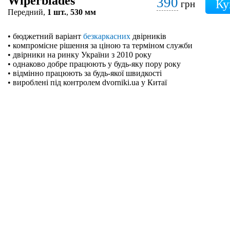
Wiperblades
390
грн
Передний,
1 шт.
,
530 мм
• бюджетний варіант
безкаркасних
двірників
• компромісне рішення за ціною та терміном служби
• двірники на ринку України з 2010 року
• однаково добре працюють у будь-яку пору року
• відмінно працюють за будь-якої швидкості
• вироблені під контролем dvorniki.ua у Китаї