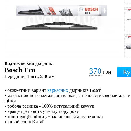
Водительский
дворник
Bosch Eco
370
грн
Передний,
1 шт.
,
550 мм
• бюджетний варіант
каркасних
двірників Bosch
• мають повністю металевий каркас, а не пластиково-металевий
щітки
• робоча резинка - 100% натуральний каучук
• краще працюють у теплу пору року
• конструкція щітки уможливлює заміну резинки
• вироблені в Китаї