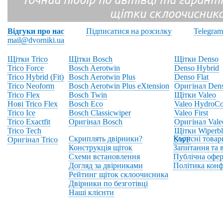
щітки склоочисник
Відгуки про нас
Підписатися на розсилку
Telegram
mail@dvorniki.ua
Щітки Trico
Щітки Bosch
Щітки Denso
Trico Force
Bosch Aerotwin
Denso Hybrid
Trico Hybrid (Fit)
Bosch Aerotwin Plus
Denso Flat
Trico Neoform
Bosch Aerotwin Plus eXtension
Оригінал Den
Trico Flex
Bosch Twin
Щітки Valeo
Нові Trico Flex
Bosch Eco
Valeo HydroCo
Trico Ice
Bosch Classicwiper
Valeo First
Trico Exactfit
Оригінал Bosch
Оригінал Vale
Trico Tech
Щітки Wiperbl
Скриплять двірники?
Корисні товар
Оригінал Trico
SWF
Конструкція щіток
Запитання та в
Схеми встановлення
Публічна офер
Догляд за двірниками
Політика конф
Рейтинг щіток склоочисника
Двірники по безготівці
Наші клієнти