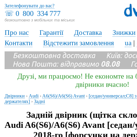
Зателефонувати до вас?
☏
0 800 334 777
безкоштовно з мобільних та міських
Про нас
Гарантії
Доставка
Знижки
Контакти
Відстежити замовлення
ua
|
Безкоштовна доставка Київ: до
Нова Пошта: відправимо
08.08
Гара
Друзі, ми працюємо! Не економте на б
двірники вчасно!
Двірники
›
Audi
›
A6(S6)/A6(S6) Avant
›
[седан/универсал;C8] з
держателях]
›
Задні
Задній двірник (щітка скл
Audi A6(S6)/A6(S6) Avant [седан
2018-го [форсунки на де