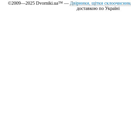
©2009—2025 Dvorniki.ua™ —
Двірники, щітки склоочисника
доставкою по Україні