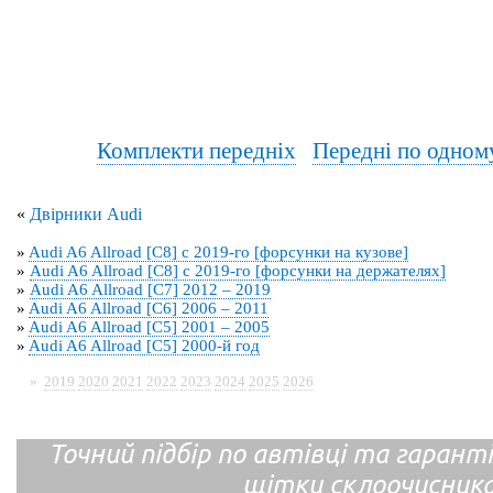
Комплекти передніх
Передні по одном
«
Двірники Audi
»
Audi A6 Allroad [C8] с 2019-го [форсунки на кузове]
»
Audi A6 Allroad [C8] с 2019-го [форсунки на держателях]
»
Audi A6 Allroad [C7] 2012 – 2019
»
Audi A6 Allroad [C6] 2006 – 2011
»
Audi A6 Allroad [C5] 2001 – 2005
»
Audi A6 Allroad [C5] 2000-й год
»
2019
2020
2021
2022
2023
2024
2025
2026
Точний підбір по автівці та гарантія
щітки склоочисник