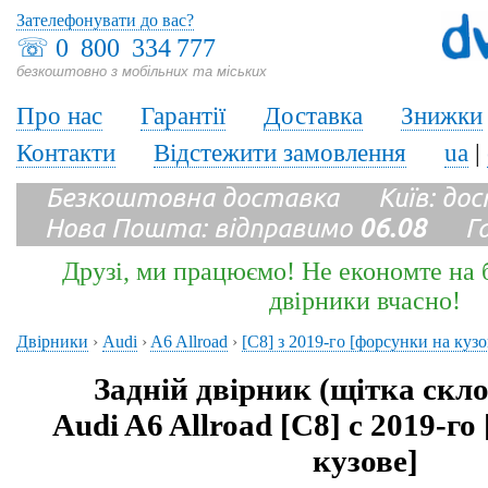
Зателефонувати до вас?
☏
0 800 334 777
безкоштовно з мобільних та міських
Про нас
Гарантії
Доставка
Знижки
Контакти
Відстежити замовлення
ua
|
Безкоштовна доставка Київ: до
Нова Пошта: відправимо
06.08
Гара
Друзі, ми працюємо! Не економте на б
двірники вчасно!
Двірники
›
Audi
›
A6 Allroad
›
[C8] з 2019-го [форсунки на кузо
Задній двірник (щітка скл
Audi A6 Allroad [C8] с 2019-г
кузове]