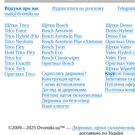
Відгуки про нас
Підписатися на розсилку
Telegram
mail@dvorniki.ua
Щітки Trico
Щітки Bosch
Щітки Denso
Trico Force
Bosch Aerotwin
Denso Hybrid
Trico Hybrid (Fit)
Bosch Aerotwin Plus
Denso Flat
Trico Neoform
Bosch Aerotwin Plus eXtension
Оригінал Den
Trico Flex
Bosch Twin
Щітки Valeo
Нові Trico Flex
Bosch Eco
Valeo HydroCo
Trico Ice
Bosch Classicwiper
Valeo First
Trico Exactfit
Оригінал Bosch
Оригінал Vale
Trico Tech
Щітки Wiperbl
Скриплять двірники?
Корисні товар
Оригінал Trico
SWF
Конструкція щіток
Запитання та в
Схеми встановлення
Публічна офер
Догляд за двірниками
Політика конф
Рейтинг щіток склоочисника
Двірники по безготівці
Наші клієнти
©2009—2025 Dvorniki.ua™ —
Двірники, щітки склоочисника
доставкою по Україні