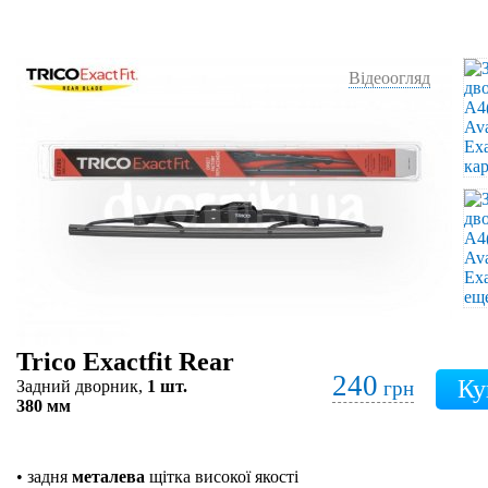
Відеоогляд
Trico Exactfit Rear
240
Задний дворник,
1 шт.
грн
380 мм
• задня
металева
щітка високої якості