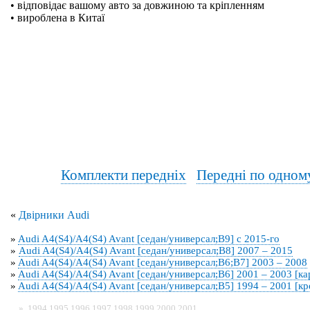
• відповідає вашому авто за довжиною та кріпленням
• вироблена в Китаї
Комплекти передніх
Передні по одном
«
Двірники Audi
»
Audi A4(S4)/A4(S4) Avant [седан/универсал;B9] с 2015-го
»
Audi A4(S4)/A4(S4) Avant [седан/универсал;B8] 2007 – 2015
»
Audi A4(S4)/A4(S4) Avant [седан/универсал;B6;B7] 2003 – 2008
»
Audi A4(S4)/A4(S4) Avant [седан/универсал;B6] 2001 – 2003 [к
»
Audi A4(S4)/A4(S4) Avant [седан/универсал;B5] 1994 – 2001 [к
»
1994
1995
1996
1997
1998
1999
2000
2001