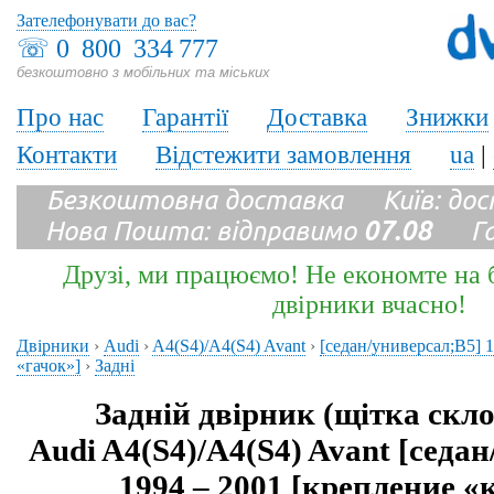
Зателефонувати до вас?
☏
0 800 334 777
безкоштовно з мобільних та міських
Про нас
Гарантії
Доставка
Знижки
Контакти
Відстежити замовлення
ua
|
Безкоштовна доставка Київ: до
Нова Пошта: відправимо
07.08
Гара
Друзі, ми працюємо! Не економте на б
двірники вчасно!
Двірники
›
Audi
›
A4(S4)/A4(S4) Avant
›
[седан/универсал;B5] 1
«гачок»]
›
Задні
Задній двірник (щітка скл
Audi A4(S4)/A4(S4) Avant [седа
1994 – 2001 [крепление 