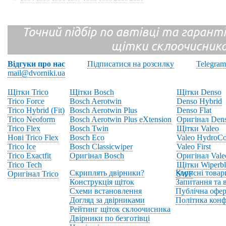
Точний підбір по автівці та гарантія
щітки склоочисник
Відгуки про нас
Підписатися на розсилку
Telegram
mail@dvorniki.ua
Щітки Trico
Щітки Bosch
Щітки Denso
Trico Force
Bosch Aerotwin
Denso Hybrid
Trico Hybrid (Fit)
Bosch Aerotwin Plus
Denso Flat
Trico Neoform
Bosch Aerotwin Plus eXtension
Оригінал Den
Trico Flex
Bosch Twin
Щітки Valeo
Нові Trico Flex
Bosch Eco
Valeo HydroCo
Trico Ice
Bosch Classicwiper
Valeo First
Trico Exactfit
Оригінал Bosch
Оригінал Vale
Trico Tech
Щітки Wiperbl
Скриплять двірники?
Корисні товар
Оригінал Trico
SWF
Конструкція щіток
Запитання та в
Схеми встановлення
Публічна офер
Догляд за двірниками
Політика конф
Рейтинг щіток склоочисника
Двірники по безготівці