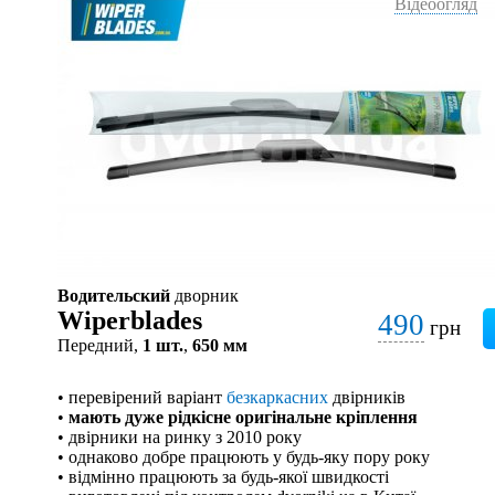
Відеоогляд
Водительский
дворник
Wiperblades
490
грн
Передний,
1 шт.
,
650 мм
• перевірений варіант
безкаркасних
двірників
•
мають дуже рідкісне оригінальне кріплення
• двірники на ринку з 2010 року
• однаково добре працюють у будь-яку пору року
• відмінно працюють за будь-якої швидкості