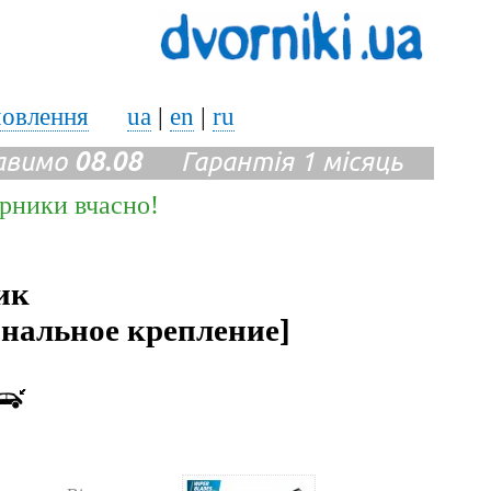
мовлення
ua
|
en
|
ru
авимо
08.08
Гарантія 1 місяць
ірники вчасно!
ик
гинальное крепление]