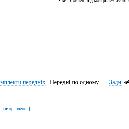
• виготовлені під контролем dvornik
мплекти передніх
Передні по одному
Задні
льное крепление]