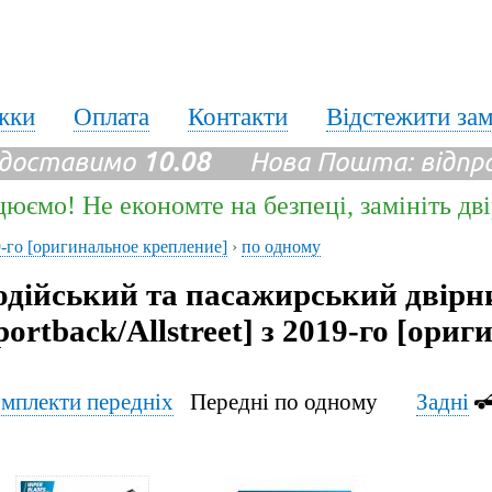
жки
Оплата
Контакти
Відстежити за
 доставимо
10.08
Нова Пошта: відпр
цюємо! Не економте на безпеці, замініть дв
019-го [оригинальное крепление]
›
по одному
одійський та пасажирський двірн
portback/Allstreet] з 2019-го [ори
мплекти передніх
Передні по одному
Задні