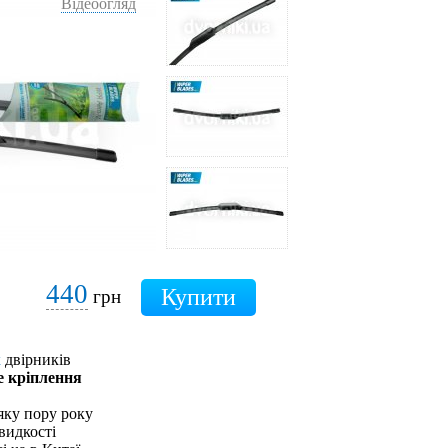
Відеоогляд
440
грн
х
двірників
е кріплення
яку пору року
видкості