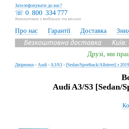
Зателефонувати до вас?
☏
0 800 334 777
безкоштовно з мобільних та міських
Про нас
Гарантії
Доставка
Зни
Безкоштовна доставка Київ:
Друзі, ми пра
Двірники
›
Audi
›
A3/S3
›
[Sedan/Sportback/Allstreet] з 2
В
Audi A3/S3 [Sedan/S
Ко