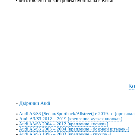
• виготовлені під контролем dvorniki.ua в Китаї
Ко
«
Двірники Audi
»
Audi A3/S3 [Sedan/Sportback/Allstreet] с 2019-го [оригина
»
Audi A3/S3 2012 – 2019 [крепление «узкая кнопка»]
»
Audi A3/S3 2004 – 2012 [крепление «усики»]
»
Audi A3/S3 2003 – 2004 [крепление «боковой штырек»]
»
Audi A3/S3 1996 – 2003 [крепление «крючок»]