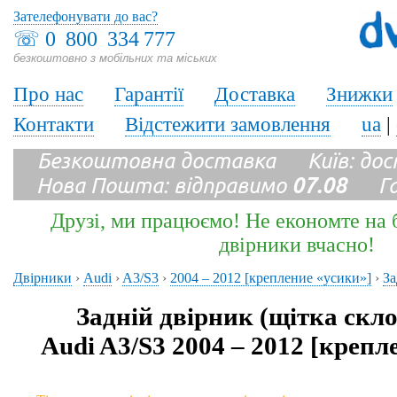
Зателефонувати до вас?
☏
0 800 334 777
безкоштовно з мобільних та міських
Про нас
Гарантії
Доставка
Знижки
Контакти
Відстежити замовлення
ua
|
Безкоштовна доставка Київ: до
Нова Пошта: відправимо
07.08
Гара
Друзі, ми працюємо! Не економте на б
двірники вчасно!
Двірники
›
Audi
›
A3/S3
›
2004 – 2012 [крепление «усики»]
›
За
Задній двірник (щітка скл
Audi A3/S3 2004 – 2012 [крепл