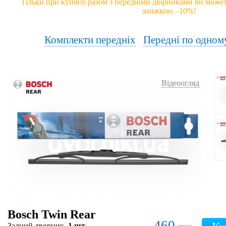
Тільки при купівлі разом з передніми двірниками ви может
знижкою –10%!
Комплекти передніх
Передні по одном
Відеоогляд
Bosch Twin Rear
460
Задний дворник,
1 шт.