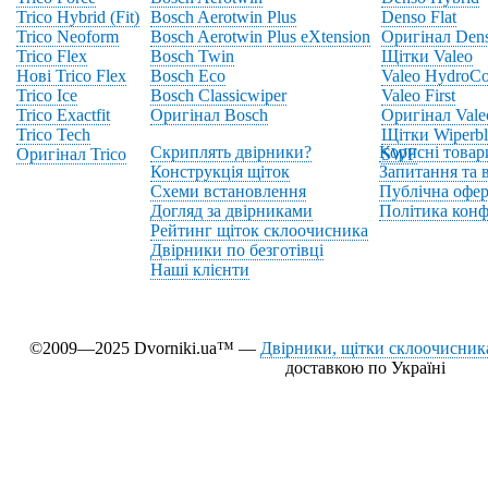
Trico Hybrid (Fit)
Bosch Aerotwin Plus
Denso Flat
Trico Neoform
Bosch Aerotwin Plus eXtension
Оригінал Den
Trico Flex
Bosch Twin
Щітки Valeo
Нові Trico Flex
Bosch Eco
Valeo HydroCo
Trico Ice
Bosch Classicwiper
Valeo First
Trico Exactfit
Оригінал Bosch
Оригінал Vale
Trico Tech
Щітки Wiperbl
Скриплять двірники?
Корисні товар
Оригінал Trico
SWF
Конструкція щіток
Запитання та в
Схеми встановлення
Публічна офер
Догляд за двірниками
Політика конф
Рейтинг щіток склоочисника
Двірники по безготівці
Наші клієнти
©2009—2025 Dvorniki.ua™ —
Двірники, щітки склоочисника
доставкою по Україні