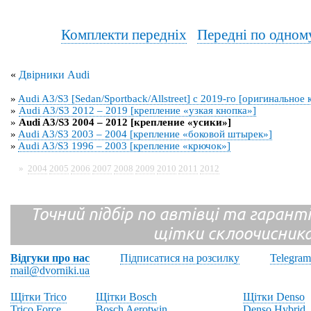
Комплекти передніх
Передні по одном
«
Двірники Audi
»
Audi A3/S3 [Sedan/Sportback/Allstreet] с 2019-го [оригинальное
»
Audi A3/S3 2012 – 2019 [крепление «узкая кнопка»]
»
Audi A3/S3 2004 – 2012 [крепление «усики»]
»
Audi A3/S3 2003 – 2004 [крепление «боковой штырек»]
»
Audi A3/S3 1996 – 2003 [крепление «крючок»]
»
2004
2005
2006
2007
2008
2009
2010
2011
2012
Точний підбір по автівці та гарантія
щітки склоочисник
Відгуки про нас
Підписатися на розсилку
Telegram
mail@dvorniki.ua
Щітки Trico
Щітки Bosch
Щітки Denso
Trico Force
Bosch Aerotwin
Denso Hybrid