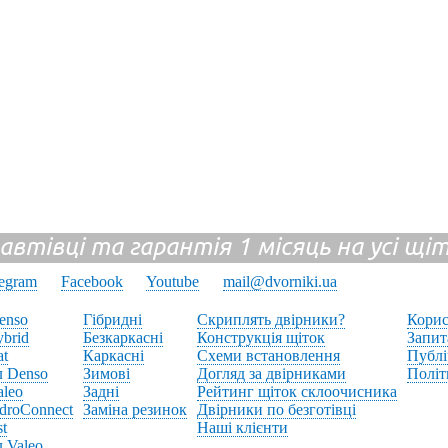
 автівці та гарантія 1 місяць на усі щ
legram
Facebook
Youtube
mail@dvorniki.ua
enso
Гібридні
Скриплять двірники?
Корис
brid
Безкаркасні
Конструкція щіток
Запит
at
Каркасні
Схеми встановлення
Публі
л Denso
Зимові
Догляд за двірниками
Політ
aleo
Задні
Рейтинг щіток склоочисника
droConnect
Заміна резинок
Двірники по безготівці
st
Наші клієнти
 Valeo