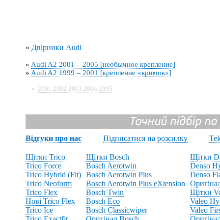
«
Двірники Audi
»
Audi A2 2001 – 2005 [необычное крепление]
»
Audi A2 1999 – 2001 [крепление «крючок»]
»
2001
2002
2003
2004
2005
Точний підбір по
Відгуки про нас
Підписатися на розсилку
Te
Щітки Trico
Щітки Bosch
Щітки D
Trico Force
Bosch Aerotwin
Denso Hy
Trico Hybrid (Fit)
Bosch Aerotwin Plus
Denso Fl
Trico Neoform
Bosch Aerotwin Plus eXtension
Оригіна
Trico Flex
Bosch Twin
Щітки V
Нові Trico Flex
Bosch Eco
Valeo Hy
Trico Ice
Bosch Classicwiper
Valeo Fir
Trico Exactfit
Оригінал Bosch
Оригінал