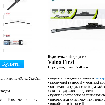
Водительский
дворник
Valeo First
Передний,
1 шт.
,
750 мм
• відносно бюджетна лінійка
безка
ірниками в ЄС та Україні
• продумані та прості у монтажі кр
• оптимальна форма спойлера забе
скла і за будь-якої швидкості
кладом
• гумку виготовлено за технологією
• впораються як взимку, так і влітк
tion Plus - менше знос,
• вироблені в Індонезії