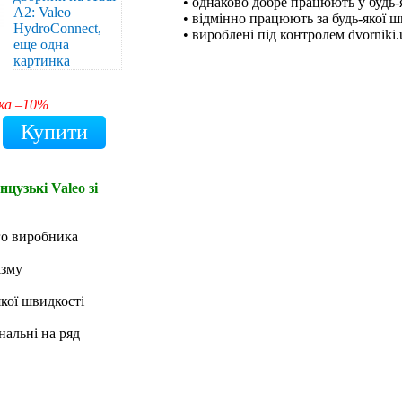
• однаково добре працюють у будь-
• відмінно працюють за будь-якої ш
• вироблені під контролем dvorniki.
ка –10%
цузькі Valeo зі
го виробника
ізму
якої швидкості
нальні на ряд