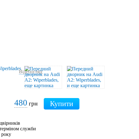
Відеоогляд
480
грн
двірників
 терміном служби
0 року