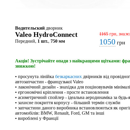
Водительский
дворник
Valeo HydroConnect
1165
грн,
зниж
1050
Передний,
1 шт.
,
750 мм
грн
Акція! Зустрічайте опади з найкращими щітками: фран
знижкою!
• просунута лінійка
безкаркасних
двірників від провідно
автозапчастин - французької Valeo
• лаконічний дизайн - знахідка для поціновувачів мінімал
• ергономічні кріплення - просте встановлення
• асиметричний спойлер - ідеальна аеродинаміка за будь-
• захисне покриття корпусу - більший термін служби
• запчастини даного виробника встановлюються як оригі
автомобілів: BMW, Renault, Ford, GM та інші
• вироблені у Франції