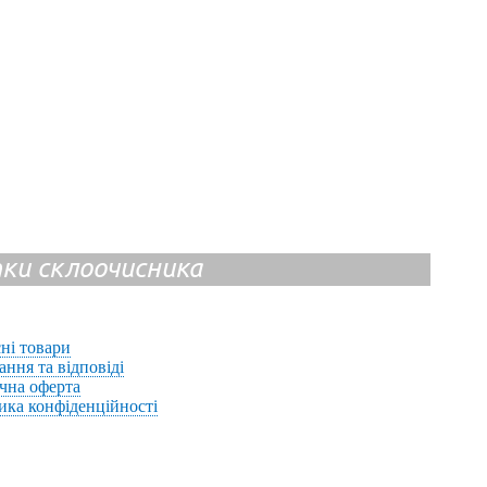
ітки склоочисника
ні товари
ання та відповіді
чна оферта
ика конфіденційності