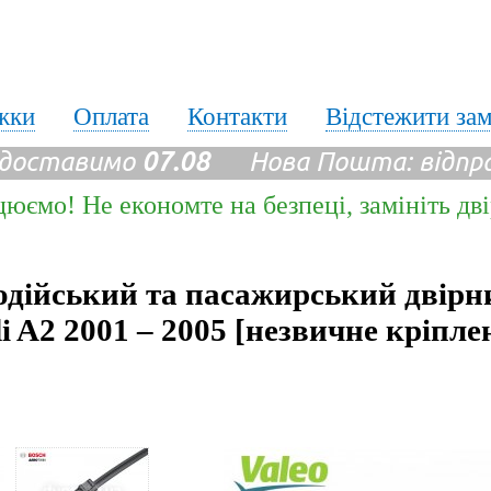
жки
Оплата
Контакти
Відстежити за
 доставимо
07.08
Нова Пошта: відпр
цюємо! Не економте на безпеці, замініть дв
одійський та пасажирський двірн
i A2 2001 – 2005 [незвичне кріпле