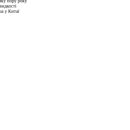
яку пору року
видкості
ua у Китаї