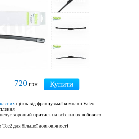
720
грн
ркасних
щіток від французької компанії Valeo
іплення
зпечує хороший притиск на всіх типах лобового
 Tec2 для більшої довговічності
у