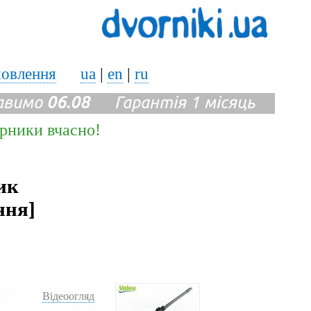
мовлення
ua
|
en
|
ru
авимо
06.08
Гарантія 1 місяць
ірники вчасно!
ик
ння]
Відеоогляд