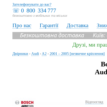
Зателефонувати до вас?
☏
0 800 334 777
безкоштовно з мобільних та міських
Про нас
Гарантії
Доставка
Зни
Безкоштовна доставка Київ:
Друзі, ми пра
Двірники
›
Audi
›
A2
›
2001 – 2005 [незвичне кріплення]
В
Aud
Відеоогляд