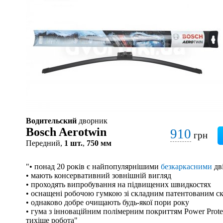
Водительский
дворник
Bosch Aerotwin
910
грн
Передний,
1 шт.
,
750 мм
"• понад 20 років є найпопулярнішими
безкаркасними
дв
• мають консервативний зовнішній вигляд
• проходять випробування на підвищених швидкостях
• оснащені робочою гумкою зі складним патентованим с
• однаково добре очищають будь-якої пори року
• гума з інноваційним полімерним покриттям Power Protec
тихіше робота"