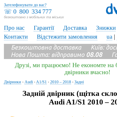
Зателефонувати до вас?
☏
0 800 334 777
безкоштовно з мобільних та міських
Про нас
Гарантії
Доставка
Знижки
Контакти
Відстежити замовлення
ua
|
Безкоштовна доставка Київ: до
Нова Пошта: відправимо
08.08
Гара
Друзі, ми працюємо! Не економте на б
двірники вчасно!
Двірники
›
Audi
›
A1/S1
›
2010 – 2018
›
Задні
Задній двірник (щітка скл
Audi A1/S1 2010 – 2