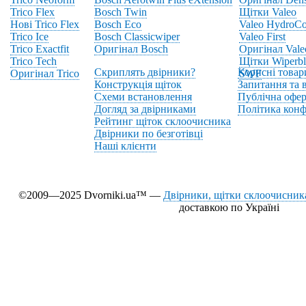
Trico Flex
Bosch Twin
Щітки Valeo
Нові Trico Flex
Bosch Eco
Valeo HydroCo
Trico Ice
Bosch Classicwiper
Valeo First
Trico Exactfit
Оригінал Bosch
Оригінал Vale
Trico Tech
Щітки Wiperbl
Скриплять двірники?
Корисні товар
Оригінал Trico
SWF
Конструкція щіток
Запитання та в
Схеми встановлення
Публічна офер
Догляд за двірниками
Політика конф
Рейтинг щіток склоочисника
Двірники по безготівці
Наші клієнти
©2009—2025 Dvorniki.ua™ —
Двірники, щітки склоочисника
доставкою по Україні