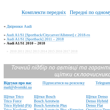
Комплекти передніх
Передні по одном
«
Двірники Audi
»
Audi A1/S1 [Sportback/Citycarver/Allstreet] с 2018-го
»
Audi A1/S1 [Sportback] 2011 – 2018
»
Audi A1/S1 2010 – 2018
»
2010
2011
2012
2013
2014
2015
2016
2017
2018
Точний підбір по автівці та гарантія
щітки склоочисник
Відгуки про нас
Підписатися на розсилку
Telegram
mail@dvorniki.ua
Щітки Trico
Щітки Bosch
Щітки Denso
Trico Force
Bosch Aerotwin
Denso Hybrid
Trico Hybrid (Fit)
Bosch Aerotwin Plus
Denso Flat
Trico Neoform
Bosch Aerotwin Plus eXtension
Оригінал Den