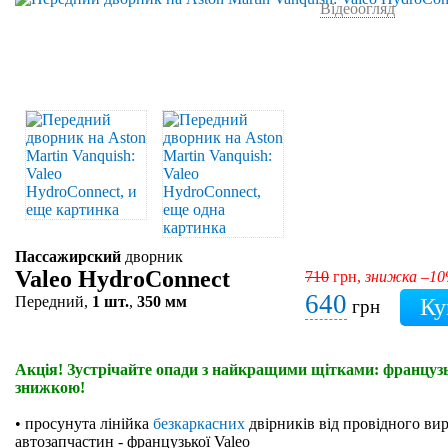
Відеоогляд
Пассажирский
дворник
Valeo HydroConnect
710
грн,
знижка –1
640
Передний,
1 шт.
,
350 мм
грн
Акція! Зустрічайте опади з найкращими щітками: французьк
знижкою!
• просунута лінійка
безкаркасних
двірників від провідного ви
автозапчастин - французької Valeo