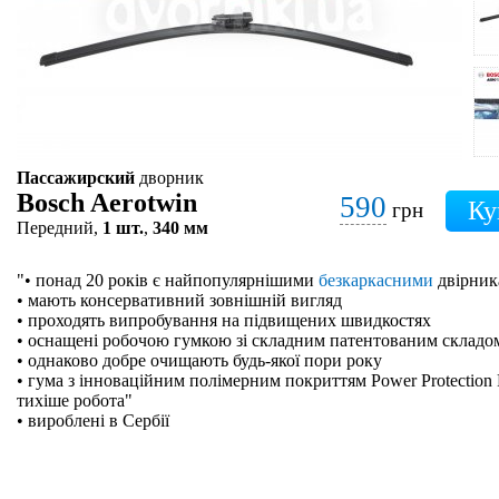
Пассажирский
дворник
Bosch Aerotwin
590
грн
Передний,
1 шт.
,
340 мм
"• понад 20 років є найпопулярнішими
безкаркасними
двірник
• мають консервативний зовнішній вигляд
• проходять випробування на підвищених швидкостях
• оснащені робочою гумкою зі складним патентованим складо
• однаково добре очищають будь-якої пори року
• гума з інноваційним полімерним покриттям Power Protection 
тихіше робота"
• вироблені в Сербії