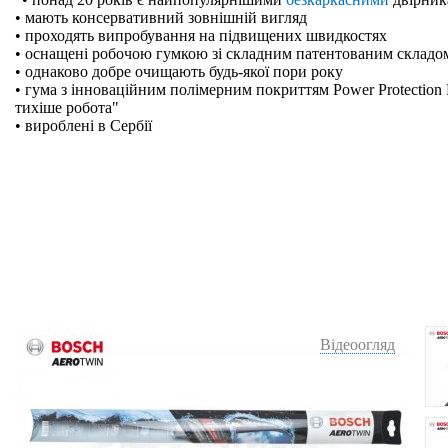
• мають консервативний зовнішній вигляд
• проходять випробування на підвищених швидкостях
• оснащені робочою гумкою зі складним патентованим складо
• однаково добре очищають будь-якої пори року
• гума з інноваційним полімерним покриттям Power Protection 
тихіше робота"
• вироблені в Сербії
Відеоогляд