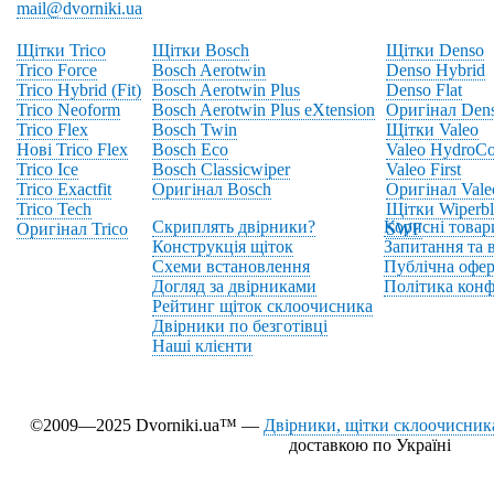
mail@dvorniki.ua
Щітки Trico
Щітки Bosch
Щітки Denso
Trico Force
Bosch Aerotwin
Denso Hybrid
Trico Hybrid (Fit)
Bosch Aerotwin Plus
Denso Flat
Trico Neoform
Bosch Aerotwin Plus eXtension
Оригінал Den
Trico Flex
Bosch Twin
Щітки Valeo
Нові Trico Flex
Bosch Eco
Valeo HydroCo
Trico Ice
Bosch Classicwiper
Valeo First
Trico Exactfit
Оригінал Bosch
Оригінал Vale
Trico Tech
Щітки Wiperbl
Скриплять двірники?
Корисні товар
Оригінал Trico
SWF
Конструкція щіток
Запитання та в
Схеми встановлення
Публічна офер
Догляд за двірниками
Політика конф
Рейтинг щіток склоочисника
Двірники по безготівці
Наші клієнти
©2009—2025 Dvorniki.ua™ —
Двірники, щітки склоочисника
доставкою по Україні