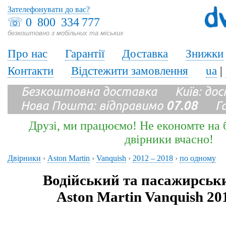
Зателефонувати до вас?
☏
0 800 334 777
безкоштовно з мобільних та міських
Про нас
Гарантії
Доставка
Знижки
Контакти
Відстежити замовлення
ua
|
Безкоштовна доставка Київ: до
Нова Пошта: відправимо
07.08
Гара
Друзі, ми працюємо! Не економте на б
двірники вчасно!
Двірники
›
Aston Martin
›
Vanquish
›
2012 – 2018
›
по одному
Водійський та пасажирськ
Aston Martin Vanquish 20