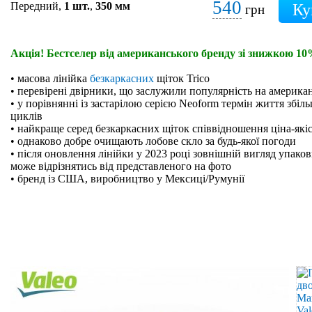
540
Передний,
1 шт.
,
350 мм
грн
Акція! Бестселер від американського бренду зі знижкою 10
• масова лінійка
безкаркасних
щіток Trico
• перевірені двірники, що заслужили популярність на америк
• у порівнянні із застарілою серією Neoform термін життя збіль
циклів
• найкраще серед безкаркасних щіток співвідношення ціна-які
• однаково добре очищають лобове скло за будь-якої погоди
• після оновлення лінійки у 2023 році зовнішній вигляд упако
може відрізнятись від представленого на фото
• бренд із США, виробництво у Мексиці/Румунії