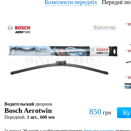
Комплекти передніх
Передні по
Відеоогляд
Водительский
дворник
Bosch Aerotwin
850
грн
Передний,
1 шт.
,
600 мм
"• понад 20 років є найпопулярнішими
безкаркасними
двірник