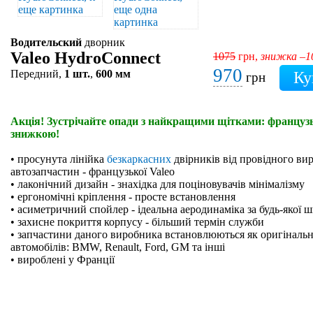
Водительский
дворник
Valeo HydroConnect
1075
грн,
знижка –
970
Передний,
1 шт.
,
600 мм
грн
Акція! Зустрічайте опади з найкращими щітками: французьк
знижкою!
• просунута лінійка
безкаркасних
двірників від провідного ви
автозапчастин - французької Valeo
• лаконічний дизайн - знахідка для поціновувачів мінімалізму
• ергономічні кріплення - просте встановлення
• асиметричний спойлер - ідеальна аеродинаміка за будь-якої 
• захисне покриття корпусу - більший термін служби
• запчастини даного виробника встановлюються як оригінальн
автомобілів: BMW, Renault, Ford, GM та інші
• вироблені у Франції