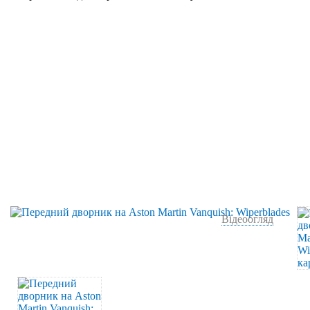
Відеоогляд