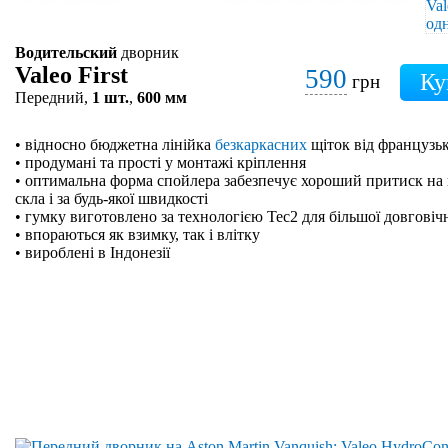
Водительский
дворник
Valeo First
590
грн
Передний,
1 шт.
,
600 мм
• відносно бюджетна лінійка
безкаркасних
щіток від французьк
• продумані та прості у монтажі кріплення
• оптимальна форма спойлера забезпечує хороший притиск на 
скла і за будь-якої швидкості
• гумку виготовлено за технологією Tec2 для більшої довговіч
• впораються як взимку, так і влітку
• вироблені в Індонезії