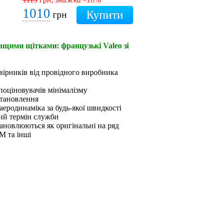
1010
грн
ращими щітками: французькі Valeo зі
вірників від провідного виробника
 поціновувачів мінімалізму
становлення
аеродинаміка за будь-якої швидкості
ший термін служби
ановлюються як оригінальні на ряд
M та інші