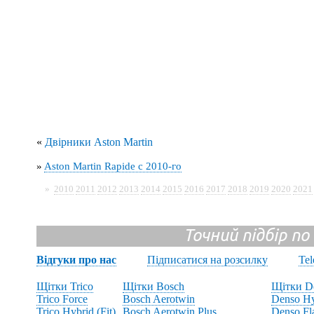
«
Двірники Aston Martin
»
Aston Martin Rapide с 2010-го
»
2010
2011
2012
2013
2014
2015
2016
2017
2018
2019
2020
2021
Точний підбір по
Відгуки про нас
Підписатися на розсилку
Te
Щітки Trico
Щітки Bosch
Щітки D
Trico Force
Bosch Aerotwin
Denso Hy
Trico Hybrid (Fit)
Bosch Aerotwin Plus
Denso Fl