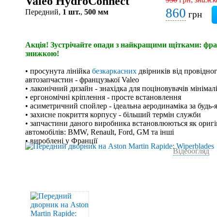
Valeo HydroConnect
860
Передний,
1 шт.
,
500 мм
грн
Акція! Зустрічайте опади з найкращими щітками: фран
знижкою!
• просунута лінійка
безкаркасних
двірників від провідно
автозапчастин - французької Valeo
• лаконічний дизайн - знахідка для поціновувачів мінімал
• ергономічні кріплення - просте встановлення
• асиметричний спойлер - ідеальна аеродинаміка за будь-
• захисне покриття корпусу - більший термін служби
• запчастини даного виробника встановлюються як оригі
автомобілів: BMW, Renault, Ford, GM та інші
• вироблені у Франції
Відеоогляд