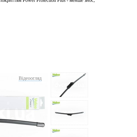
окриттям Power Protection Plus - менше знос,
Відеоогляд