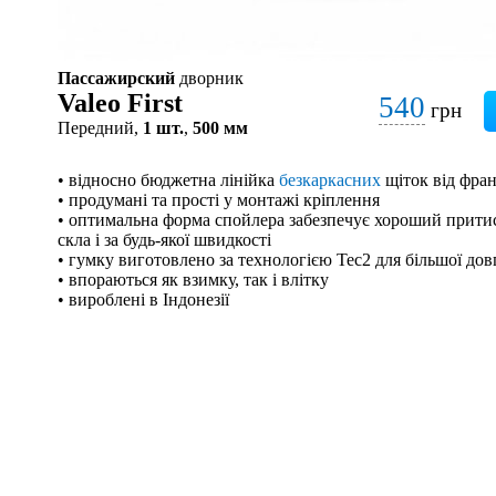
Пассажирский
дворник
Valeo First
540
грн
Передний,
1 шт.
,
500 мм
• відносно бюджетна лінійка
безкаркасних
щіток від фран
• продумані та прості у монтажі кріплення
• оптимальна форма спойлера забезпечує хороший притис
скла і за будь-якої швидкості
• гумку виготовлено за технологією Tec2 для більшої дов
• впораються як взимку, так і влітку
• вироблені в Індонезії