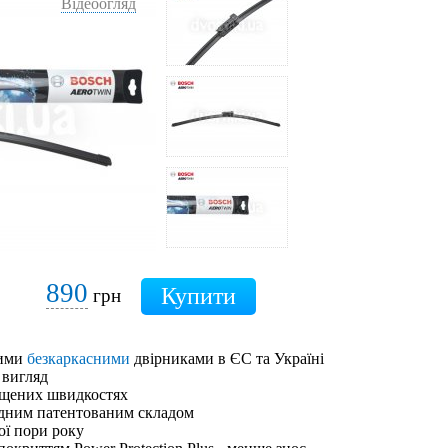
Відеоогляд
890
грн
шими
безкаркасними
двірниками в ЄС та Україні
 вигляд
ищених швидкостях
адним патентованим складом
ої пори року