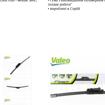
tion Plus - менше знос,
• гума з інноваційним полімерним п
тихіше робота"
• вироблені в Сербії