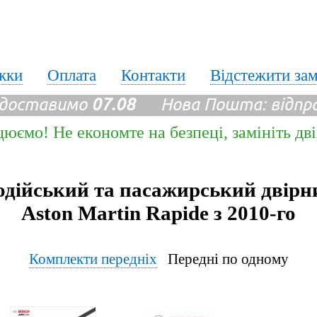
жки
Оплата
Контакти
Відстежити за
 доставимо
07.08
Нова Пошта: відпр
цюємо! Не економте на безпеці, замініть дв
одійський та пасажирський двірн
Aston Martin Rapide з 2010-го
Комплекти передніх
Передні по одному