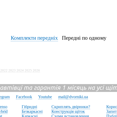
Комплекти передніх
Передні по одному
2022
2023
2024
2025
2026
 автівці та гарантія 1 місяць на усі щ
legram
Facebook
Youtube
mail@dvorniki.ua
enso
Гібридні
Скриплять двірники?
Корис
brid
Безкаркасні
Конструкція щіток
Запит
at
Каркасні
Схеми встановлення
Публі