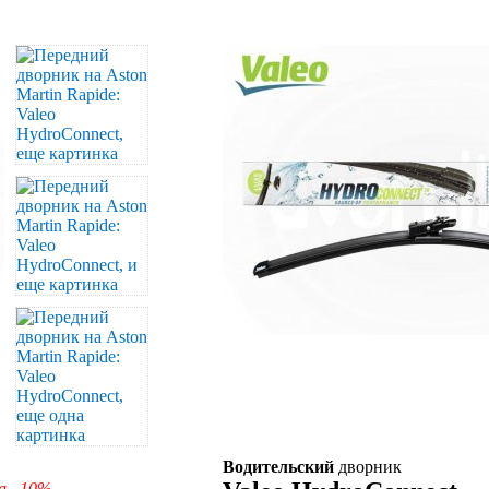
Водительский
дворник
а –10%