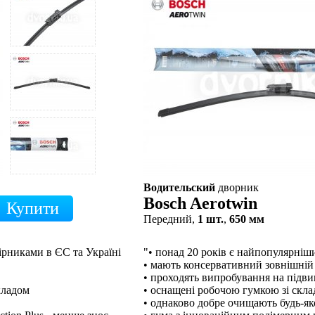
Водительский
дворник
Bosch Aerotwin
Передний,
1 шт.
,
650 мм
ірниками в ЄС та Україні
"• понад 20 років є найпопулярні
• мають консервативний зовнішній
• проходять випробування на підв
кладом
• оснащені робочою гумкою зі скл
• однаково добре очищають будь-як