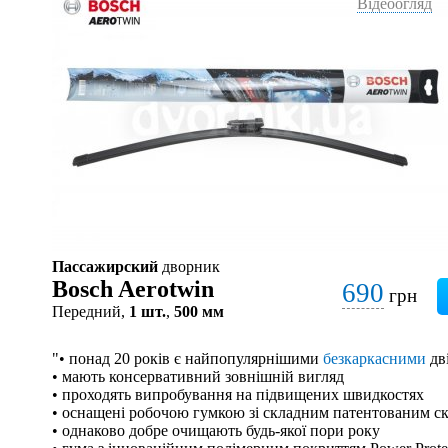
Відеоогляд
Пассажирский
дворник
Bosch Aerotwin
690
грн
Передний,
1 шт.
,
500 мм
"• понад 20 років є найпопулярнішими
безкаркасними
дв
• мають консервативний зовнішній вигляд
• проходять випробування на підвищених швидкостях
• оснащені робочою гумкою зі складним патентованим с
• однаково добре очищають будь-якої пори року