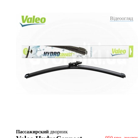
Відеоогляд
Пассажирский
дворник
950
грн,
знижк