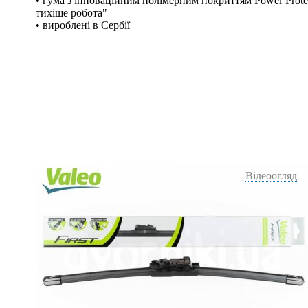
• гума з інноваційним полімерним покриттям Power Protec
тихіше робота"
• вироблені в Сербії
Відеоогляд