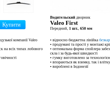
Водительский
дворник
Valeo First
Передний,
1 шт.
,
650 мм
цузької компанії Valeo
• відносно бюджетна лінійка
безка
• продумані та прості у монтажі кр
к на всіх типах лобового
• оптимальна форма спойлера забе
скла і за будь-якої швидкості
говічності
• гумку виготовлено за технологією
• впораються як взимку, так і влітк
• вироблені в Індонезії