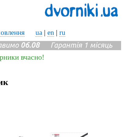
мовлення
ua
|
en
|
ru
авимо
06.08
Гарантія 1 місяць
ірники вчасно!
ик