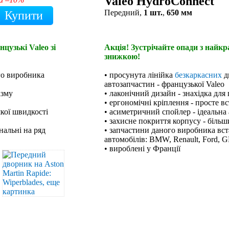
Valeo HydroConnect
Передний,
1 шт.
,
650 мм
цузькі Valeo зі
Акція! Зустрічайте опади з найк
знижкою!
го виробника
• просунута лінійка
безкаркасних
д
автозапчастин - французької Valeo
ізму
• лаконічний дизайн - знахідка для
• ергономічні кріплення - просте в
якої швидкості
• асиметричний спойлер - ідеальна 
• захисне покриття корпусу - біль
нальні на ряд
• запчастини даного виробника вст
автомобілів: BMW, Renault, Ford, G
• вироблені у Франції