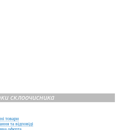
ітки склоочисника
ні товари
ання та відповіді
чна оферта