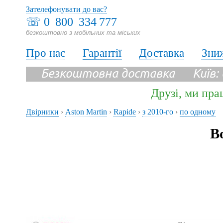
Зателефонувати до вас?
☏
0 800 334 777
безкоштовно з мобільних та міських
Про нас
Гарантії
Доставка
Зни
Безкоштовна доставка Київ:
Друзі, ми пра
Двірники
›
Aston Martin
›
Rapide
›
з 2010-го
›
по одному
В