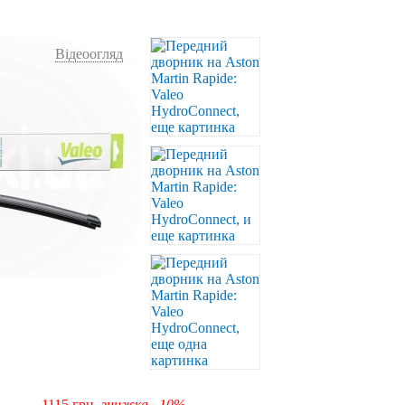
Відеоогляд
1115
грн,
знижка –10%