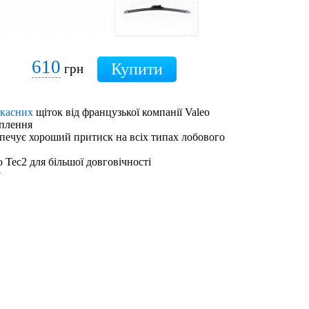
610
грн
ркасних
щіток від французької компанії Valeo
іплення
зпечує хороший притиск на всіх типах лобового
 Tec2 для більшої довговічності
у