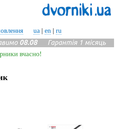
мовлення
ua
|
en
|
ru
авимо
08.08
Гарантія 1 місяць
ірники вчасно!
ик