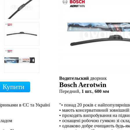
Водительский
дворник
Bosch Aerotwin
Передний,
1 шт.
,
600 мм
ірниками в ЄС та Україні
"• понад 20 років є найпопулярні
• мають консервативний зовнішній
• проходять випробування на підв
кладом
• оснащені робочою гумкою зі скл
• однаково добре очищають будь-як