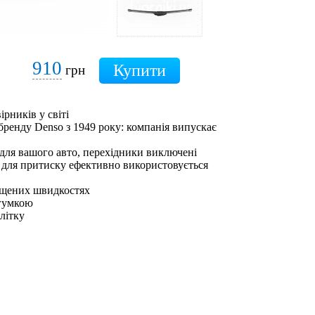
910
грн
ірників у світі
бренду Denso з 1949 року: компанія випускає
 для вашого авто, перехідники виключені
 для притиску ефективно використовується
ищених швидкостях
 гумкою
влітку