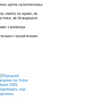
кісних щіток склоочисника
а, навіть по краях, як
стики, як безкаркасні
рямо з конвеєра
тильно і ненав'язливо