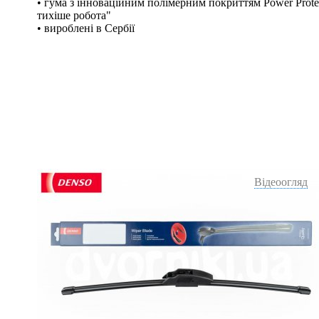
• гума з інноваційним полімерним покриттям Power Protec
тихіше робота"
• вироблені в Сербії
Відеоогляд