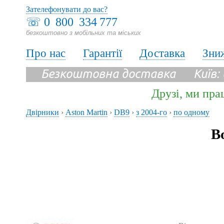
Зателефонувати до вас?
☏
0 800 334 777
безкоштовно з мобільних та міських
Про нас
Гарантії
Доставка
Зни
Безкоштовна доставка Київ:
Друзі, ми пра
Двірники
›
Aston Martin
›
DB9
›
з 2004-го
›
по одному
В