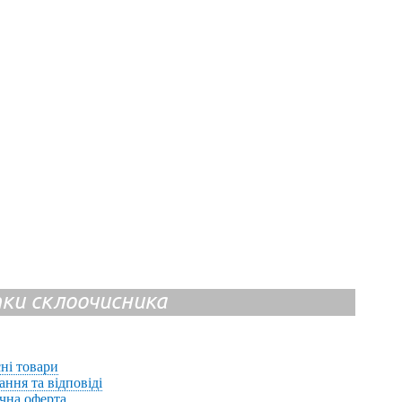
ітки склоочисника
ні товари
ання та відповіді
чна оферта