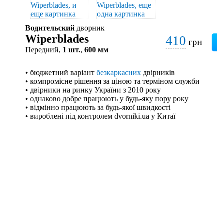
Водительский
дворник
Wiperblades
410
грн
Передний,
1 шт.
,
600 мм
• бюджетний варіант
безкаркасних
двірників
• компромісне рішення за ціною та терміном служби
• двірники на ринку України з 2010 року
• однаково добре працюють у будь-яку пору року
• відмінно працюють за будь-якої швидкості
• вироблені під контролем dvorniki.ua у Китаї