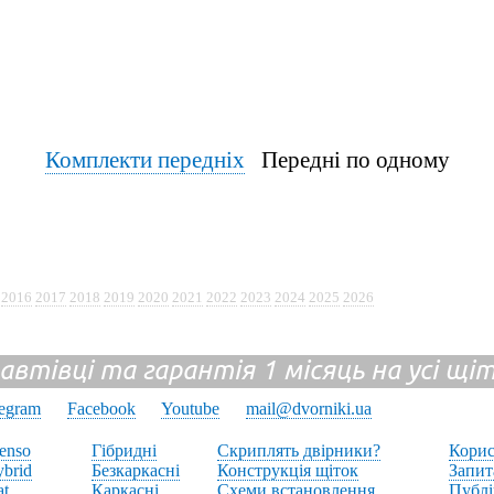
Комплекти передніх
Передні по одному
2016
2017
2018
2019
2020
2021
2022
2023
2024
2025
2026
 автівці та гарантія 1 місяць на усі щ
legram
Facebook
Youtube
mail@dvorniki.ua
enso
Гібридні
Скриплять двірники?
Корис
brid
Безкаркасні
Конструкція щіток
Запит
at
Каркасні
Схеми встановлення
Публі