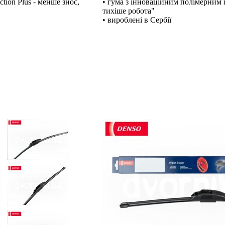
tion Plus - менше знос,
• гума з інноваційним полімерним п
тихіше робота"
• вироблені в Сербії