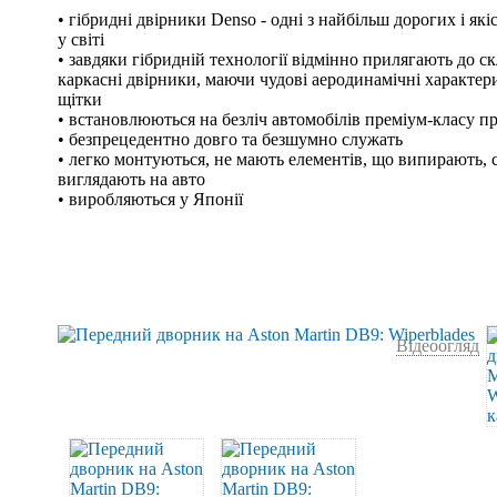
• гібридні двірники Denso - одні з найбільш дорогих і я
у світі
• завдяки гібридній технології відмінно прилягають до скл
каркасні двірники, маючи чудові аеродинамічні характери
щітки
• встановлюються на безліч автомобілів преміум-класу п
• безпрецедентно довго та безшумно служать
• легко монтуються, не мають елементів, що випирають, с
виглядають на авто
• виробляються у Японії
Відеоогляд