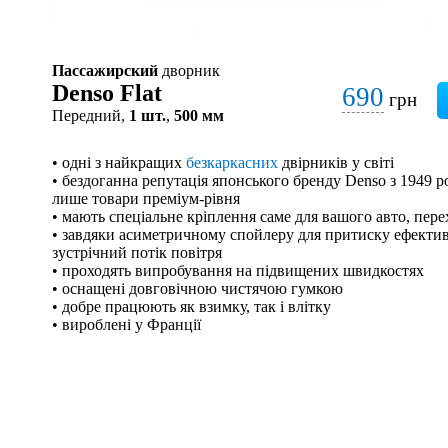
Пассажирский
дворник
Denso Flat
690
грн
Передний,
1 шт.
,
500 мм
• одні з найкращих
безкаркасних
двірників у світі
• бездоганна репутація японського бренду Denso з 1949 р
лише товари преміум-рівня
• мають спеціальне кріплення саме для вашого авто, пер
• завдяки асиметричному спойлеру для притиску ефекти
зустрічний потік повітря
• проходять випробування на підвищених швидкостях
• оснащені довговічною чистячою гумкою
• добре працюють як взимку, так і влітку
• вироблені у Франції