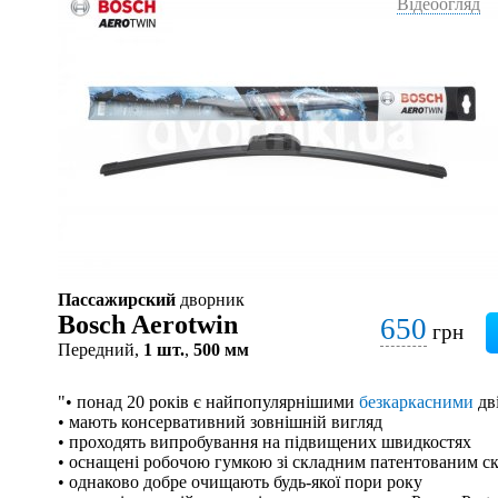
Відеоогляд
Пассажирский
дворник
Bosch Aerotwin
650
грн
Передний,
1 шт.
,
500 мм
"• понад 20 років є найпопулярнішими
безкаркасними
дв
• мають консервативний зовнішній вигляд
• проходять випробування на підвищених швидкостях
• оснащені робочою гумкою зі складним патентованим с
• однаково добре очищають будь-якої пори року