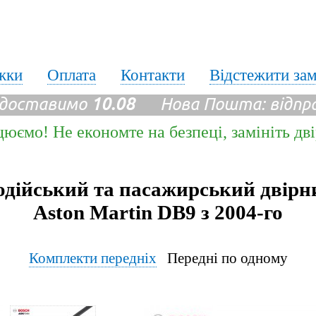
жки
Оплата
Контакти
Відстежити за
 доставимо
10.08
Нова Пошта: відпр
цюємо! Не економте на безпеці, замініть дв
одійський та пасажирський двірн
Aston Martin DB9 з 2004-го
Комплекти передніх
Передні по одному