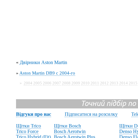
«
Двірники Aston Martin
»
Aston Martin DB9 с 2004-го
»
2004
2005
2006
2007
2008
2009
2010
2011
2012
2013
2014
2015
Точний підбір по
Відгуки про нас
Підписатися на розсилку
Te
Щітки Trico
Щітки Bosch
Щітки D
Trico Force
Bosch Aerotwin
Denso Hy
Trico Hybrid (Fit)
Bosch Aerotwin Plus
Denso Fl