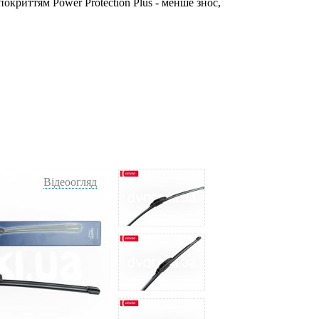
окриттям Power Protection Plus - менше знос,
Відеоогляд