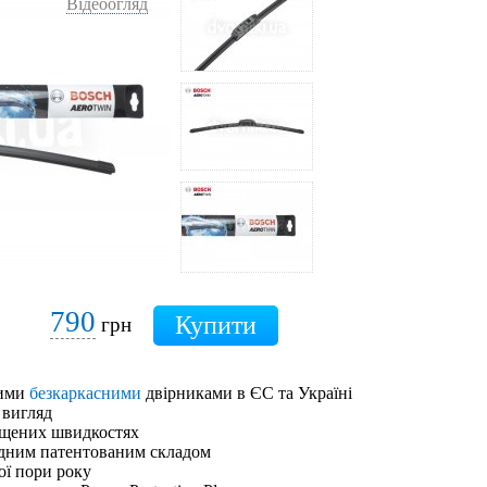
Відеоогляд
790
грн
шими
безкаркасними
двірниками в ЄС та Україні
 вигляд
ищених швидкостях
адним патентованим складом
ої пори року