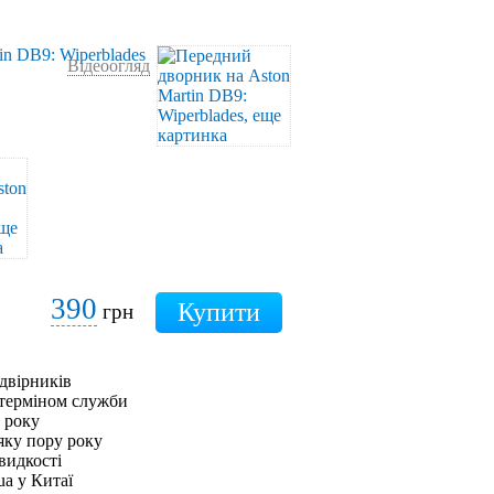
Відеоогляд
390
грн
двірників
 терміном служби
0 року
яку пору року
видкості
ua у Китаї