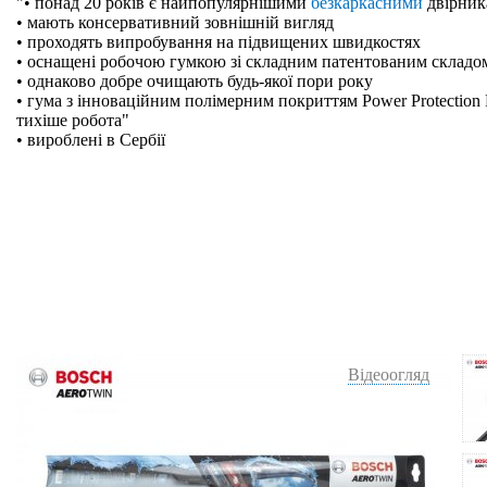
"• понад 20 років є найпопулярнішими
безкаркасними
двірник
• мають консервативний зовнішній вигляд
• проходять випробування на підвищених швидкостях
• оснащені робочою гумкою зі складним патентованим складо
• однаково добре очищають будь-якої пори року
• гума з інноваційним полімерним покриттям Power Protection 
тихіше робота"
• вироблені в Сербії
Відеоогляд