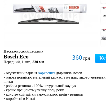
Пассажирский
дворник
Bosch Eco
360
грн
Передний,
1 шт.
,
530 мм
• бюджетний варіант
каркасних
двірників Bosch
• мають повністю металевий каркас, а не пластиково-металевий
щітки
• робоча резинка - 100% натуральний каучук
• краще працюють у теплу пору року
• конструкція щітки уможливлює заміну резинки
• вироблені в Китаї