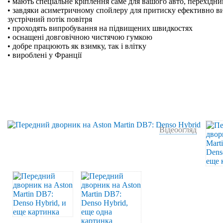
• мають спеціальне кріплення саме для вашого авто, перехідн
• завдяки асиметричному спойлеру для притиску ефективно в
зустрічний потік повітря
• проходять випробування на підвищених швидкостях
• оснащені довговічною чистячою гумкою
• добре працюють як взимку, так і влітку
• вироблені у Франції
Відеоогляд