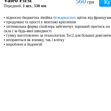
Valeo First
560
грн
Передний,
1 шт.
,
530 мм
• відносно бюджетна лінійка
безкаркасних
щіток від французьк
• продумані та прості у монтажі кріплення
• оптимальна форма спойлера забезпечує хороший притиск на 
скла і за будь-якої швидкості
• гумку виготовлено за технологією Tec2 для більшої довговіч
• впораються як взимку, так і влітку
• вироблені в Індонезії