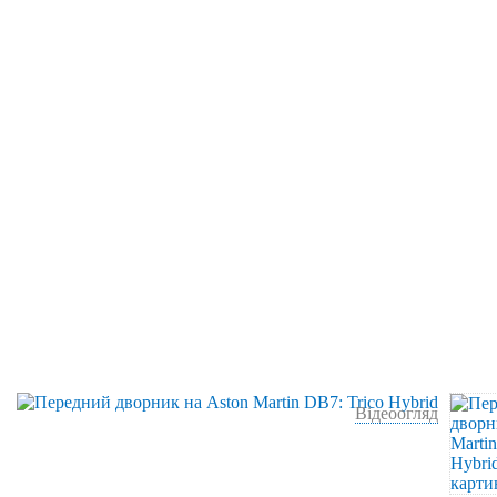
Відеоогляд