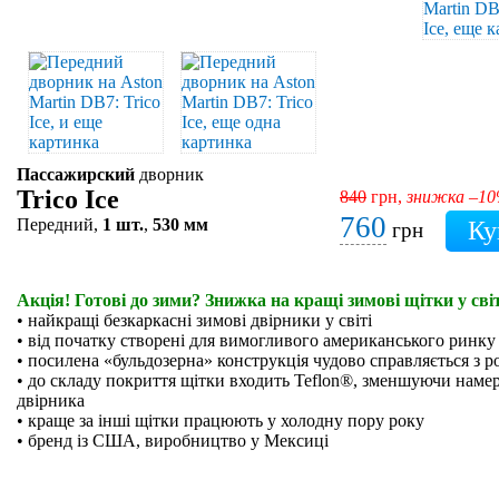
Пассажирский
дворник
Trico Ice
840
грн,
знижка –1
760
Передний,
1 шт.
,
530 мм
грн
Акція! Готові до зими? Знижка на кращі зимові щітки у світ
• найкращі безкаркасні зимові двірники у світі
• від початку створені для вимогливого американського ринку
• посилена «бульдозерна» конструкція чудово справляється з р
• до складу покриття щітки входить Teflon®, зменшуючи намер
двірника
• краще за інші щітки працюють у холодну пору року
• бренд із США, виробництво у Мексиці