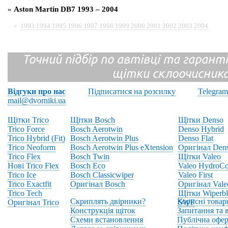
»
Aston Martin DB7 1993 – 2004
»
1993
1994
1995
1996
1997
1998
1999
2000
2001
2002
2003
2004
Точний підбір по автівці та гарантія
щітки склоочисник
Відгуки про нас
Підписатися на розсилку
Telegram
mail@dvorniki.ua
Щітки Trico
Щітки Bosch
Щітки Denso
Trico Force
Bosch Aerotwin
Denso Hybrid
Trico Hybrid (Fit)
Bosch Aerotwin Plus
Denso Flat
Trico Neoform
Bosch Aerotwin Plus eXtension
Оригінал Den
Trico Flex
Bosch Twin
Щітки Valeo
Нові Trico Flex
Bosch Eco
Valeo HydroCo
Trico Ice
Bosch Classicwiper
Valeo First
Trico Exactfit
Оригінал Bosch
Оригінал Vale
Trico Tech
Щітки Wiperbl
Скриплять двірники?
Корисні товар
Оригінал Trico
SWF
Конструкція щіток
Запитання та в
Схеми встановлення
Публічна офер