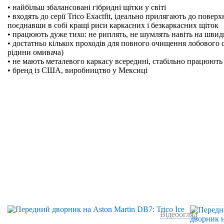
• найбільш збалансовані гібридні щітки у світі
• входять до серії Trico Exactfit, ідеально прилягають до поверх
поєднавши в собі кращі риси каркасних і безкаркасних щіток
• працюють дуже тихо: не риплять, не шумлять навіть на швидк
• достатньо кількох проходів для повного очищення лобового 
рідини омивача)
• не мають металевого каркасу всередині, стабільно працюють 
• бренд із США, виробництво у Мексиці
Відеоогляд