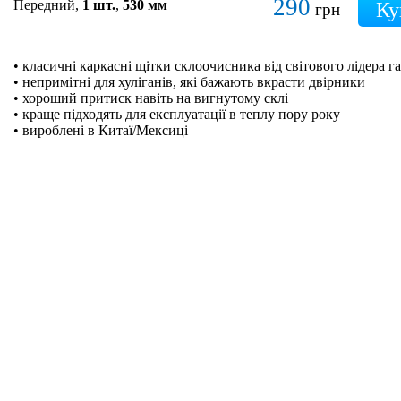
290
Передний,
1 шт.
,
530 мм
грн
• класичні каркасні щітки склоочисника від світового лідера га
• непримітні для хуліганів, які бажають вкрасти двірники
• хороший притиск навіть на вигнутому склі
• краще підходять для експлуатації в теплу пору року
• вироблені в Китаї/Мексиці