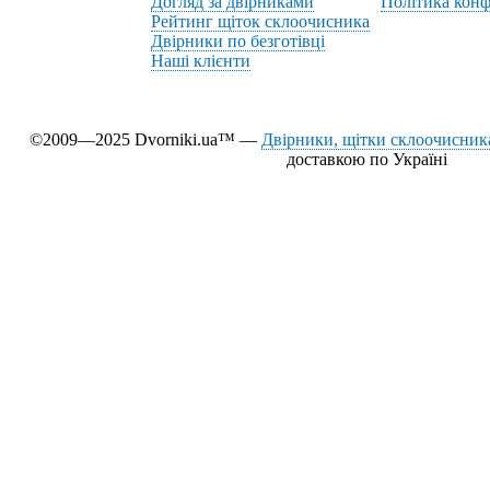
Догляд за двірниками
Політика конф
Рейтинг щіток склоочисника
Двірники по безготівці
Наші клієнти
©2009—2025 Dvorniki.ua™ —
Двірники, щітки склоочисника
доставкою по Україні