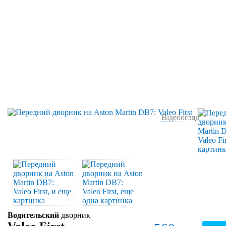
Відеоогляд
Водительский
дворник