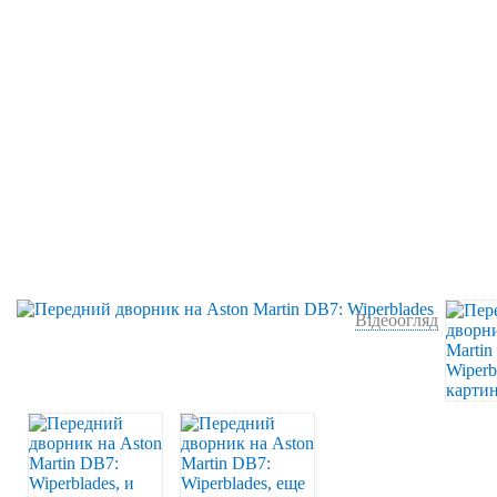
Відеоогляд