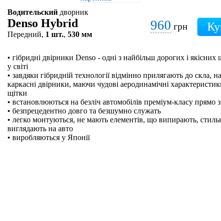
Водительский
дворник
Denso Hybrid
960
грн
Передний,
1 шт.
,
530 мм
• гібридні двірники Denso - одні з найбільш дорогих і якісних
у світі
• завдяки гібридній технології відмінно прилягають до скла, на
каркасні двірники, маючи чудові аеродинамічні характеристики
щітки
• встановлюються на безліч автомобілів преміум-класу прямо з
• безпрецедентно довго та безшумно служать
• легко монтуються, не мають елементів, що випирають, стильн
виглядають на авто
• виробляються у Японії