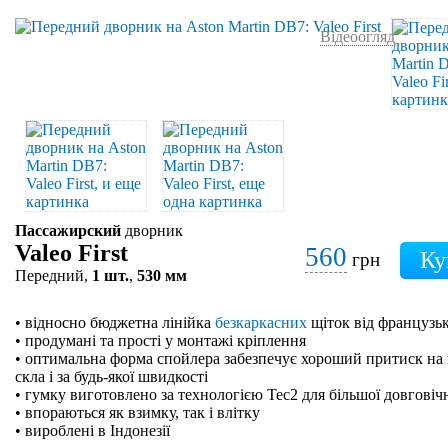
Відеоогляд
Пассажирский
дворник
Valeo First
560
грн
Передний,
1 шт.
,
530 мм
• відносно бюджетна лінійка
безкаркасних
щіток від французьк
• продумані та прості у монтажі кріплення
• оптимальна форма спойлера забезпечує хороший притиск на 
скла і за будь-якої швидкості
• гумку виготовлено за технологією Tec2 для більшої довговіч
• впораються як взимку, так і влітку
• вироблені в Індонезії