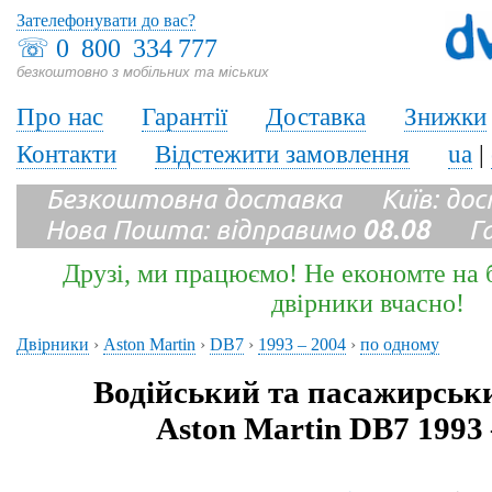
Зателефонувати до вас?
☏
0 800 334 777
безкоштовно з мобільних та міських
Про нас
Гарантії
Доставка
Знижки
Контакти
Відстежити замовлення
ua
|
Безкоштовна доставка Київ: до
Нова Пошта: відправимо
08.08
Гара
Друзі, ми працюємо! Не економте на б
двірники вчасно!
Двірники
›
Aston Martin
›
DB7
›
1993 – 2004
›
по одному
Водійський та пасажирськ
Aston Martin DB7 1993 