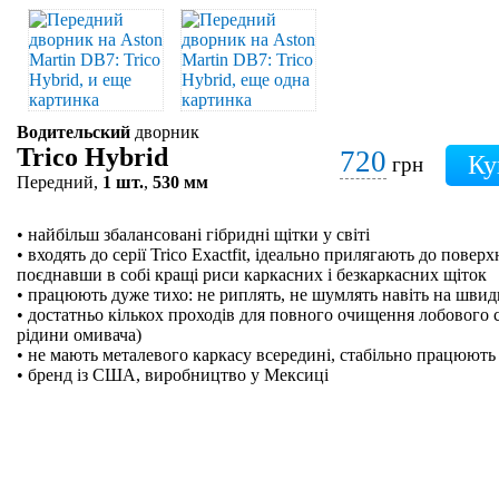
Водительский
дворник
Trico Hybrid
720
грн
Передний,
1 шт.
,
530 мм
• найбільш збалансовані гібридні щітки у світі
• входять до серії Trico Exactfit, ідеально прилягають до поверх
поєднавши в собі кращі риси каркасних і безкаркасних щіток
• працюють дуже тихо: не риплять, не шумлять навіть на швидк
• достатньо кількох проходів для повного очищення лобового 
рідини омивача)
• не мають металевого каркасу всередині, стабільно працюють 
• бренд із США, виробництво у Мексиці