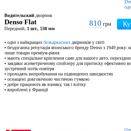
Водительский
дворник
Denso Flat
810
грн
Передний,
1 шт.
,
530 мм
• одні з найкращих
безкаркасних
двірників у світі
• бездоганна репутація японського бренду Denso з 1949 року: 
лише товари преміум-рівня
• мають спеціальне кріплення саме для вашого авто, перехідн
• завдяки асиметричному спойлеру для притиску ефективно в
зустрічний потік повітря
• проходять випробування на підвищених швидкостях
• оснащені довговічною чистячою гумкою
• добре працюють як взимку, так і влітку
• вироблені у Франції