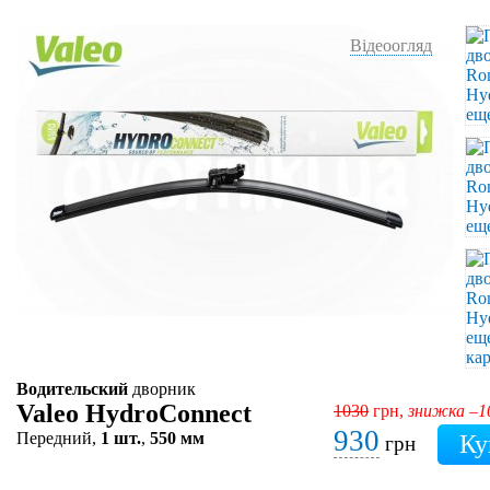
Відеоогляд
Водительский
дворник
Valeo HydroConnect
1030
грн,
знижка –
930
Передний,
1 шт.
,
550 мм
грн