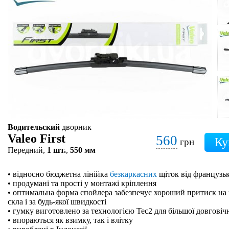
Водительский
дворник
Valeo First
560
грн
Передний,
1 шт.
,
550 мм
• відносно бюджетна лінійка
безкаркасних
щіток від французьк
• продумані та прості у монтажі кріплення
• оптимальна форма спойлера забезпечує хороший притиск на 
скла і за будь-якої швидкості
• гумку виготовлено за технологією Tec2 для більшої довговіч
• впораються як взимку, так і влітку