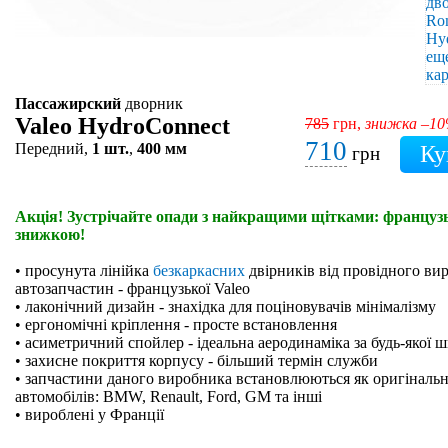
Пассажирский
дворник
Valeo HydroConnect
785
грн,
знижка –1
710
Передний,
1 шт.
,
400 мм
грн
Акція! Зустрічайте опади з найкращими щітками: французьк
знижкою!
• просунута лінійка
безкаркасних
двірників від провідного ви
автозапчастин - французької Valeo
• лаконічний дизайн - знахідка для поціновувачів мінімалізму
• ергономічні кріплення - просте встановлення
• асиметричний спойлер - ідеальна аеродинаміка за будь-якої 
• захисне покриття корпусу - більший термін служби
• запчастини даного виробника встановлюються як оригінальн
автомобілів: BMW, Renault, Ford, GM та інші
• вироблені у Франції