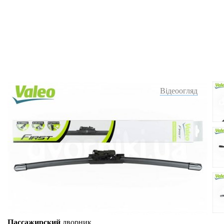
Відеоогляд
Пассажирский
дворник