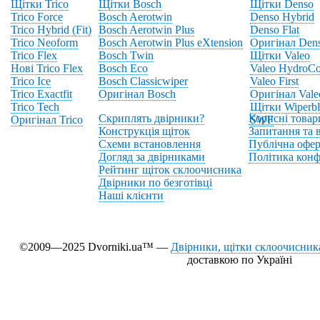
Щітки Trico
Щітки Bosch
Щітки Denso
Trico Force
Bosch Aerotwin
Denso Hybrid
Trico Hybrid (Fit)
Bosch Aerotwin Plus
Denso Flat
Trico Neoform
Bosch Aerotwin Plus eXtension
Оригінал Den
Trico Flex
Bosch Twin
Щітки Valeo
Нові Trico Flex
Bosch Eco
Valeo HydroCo
Trico Ice
Bosch Classicwiper
Valeo First
Trico Exactfit
Оригінал Bosch
Оригінал Vale
Trico Tech
Щітки Wiperbl
Скриплять двірники?
Корисні товар
Оригінал Trico
SWF
Конструкція щіток
Запитання та в
Схеми встановлення
Публічна офер
Догляд за двірниками
Політика конф
Рейтинг щіток склоочисника
Двірники по безготівці
Наші клієнти
©2009—2025 Dvorniki.ua™ —
Двірники, щітки склоочисника
доставкою по Україні