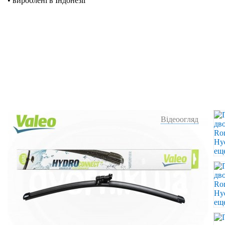
• вироблені в Індонезії
Відеоогляд