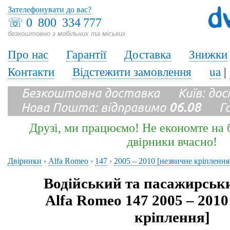
Зателефонувати до вас?
☏
0 800 334 777
безкоштовно з мобільних та міських
Про нас
Гарантії
Доставка
Знижки
Контакти
Відстежити замовлення
ua
|
Безкоштовна доставка Київ: до
Нова Пошта: відправимо
06.08
Гара
Друзі, ми працюємо! Не економте на б
двірники вчасно!
Двірники
›
Alfa Romeo
›
147
›
2005 – 2010 [незвичне кріплення
Водійський та пасажирськ
Alfa Romeo 147 2005 – 2010
кріплення]