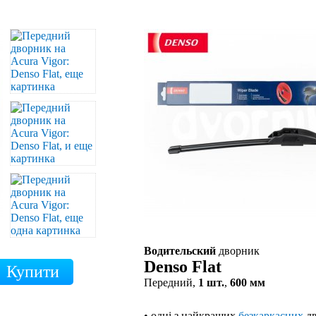
Водительский
дворник
Denso Flat
Передний,
1 шт.
,
600 мм
• одні з найкращих
безкаркасних
дв