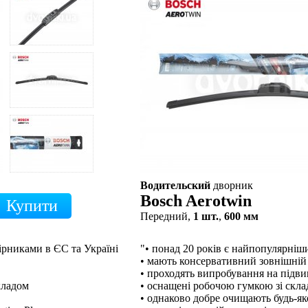
Водительский
дворник
Bosch Aerotwin
Передний,
1 шт.
,
600 мм
ірниками в ЄС та Україні
"• понад 20 років є найпопулярні
• мають консервативний зовнішній
• проходять випробування на підв
кладом
• оснащені робочою гумкою зі скл
• однаково добре очищають будь-як