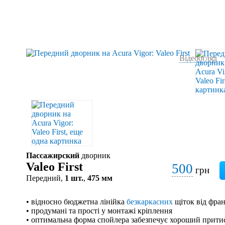
Відеоогляд
Пассажирский
дворник
Valeo First
500
грн
Передний,
1 шт.
,
475 мм
• відносно бюджетна лінійка
безкаркасних
щіток від фран
• продумані та прості у монтажі кріплення
• оптимальна форма спойлера забезпечує хороший притис