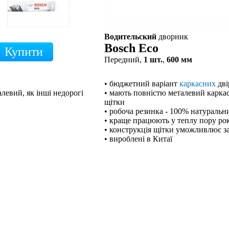
Водительский
дворник
Bosch Eco
Передний,
1 шт.
,
600 мм
• бюджетний варіант
каркасних
дві
левий, як інші недорогі
• мають повністю металевий каркас,
щітки
• робоча резинка - 100% натуральн
• краще працюють у теплу пору ро
• конструкція щітки уможливлює з
• вироблені в Китаї