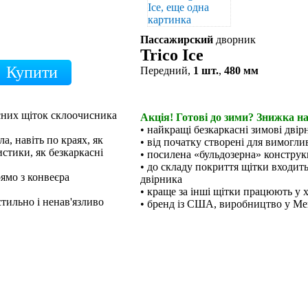
Пассажирский
дворник
Trico Ice
Передний,
1 шт.
,
480 мм
кісних щіток склоочисника
Акція! Готові до зими? Знижка на
• найкращі безкаркасні зимові двірн
а, навіть по краях, як
• від початку створені для вимогл
стики, як безкаркасні
• посилена «бульдозерна» конструкц
• до складу покриття щітки входит
рямо з конвеєра
двірника
• краще за інші щітки працюють у 
тильно і ненав'язливо
• бренд із США, виробництво у Ме