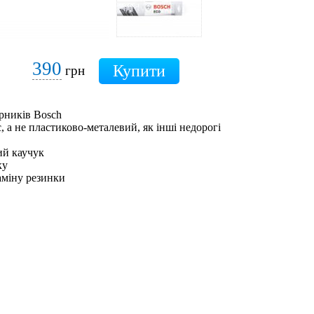
390
грн
рників Bosch
 а не пластиково-металевий, як інші недорогі
ий каучук
ку
аміну резинки