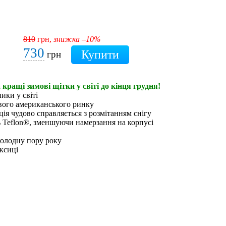
810
грн,
знижка –10%
730
грн
 кращі зимові щітки у світі до кінця грудня!
ики у світі
ивого американського ринку
ія чудово справляється з розмітанням снігу
ь Teflon®, зменшуючи намерзання на корпусі
холодну пору року
ксиці