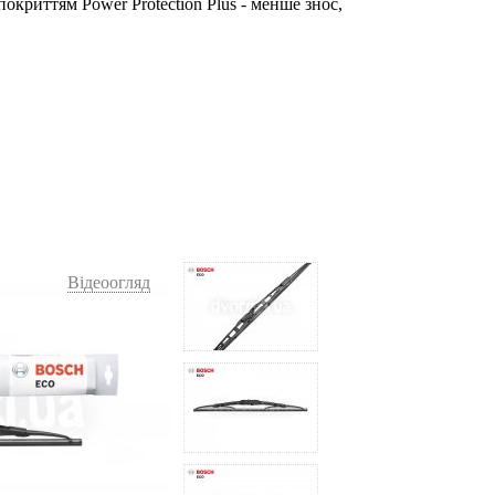
окриттям Power Protection Plus - менше знос,
Відеоогляд