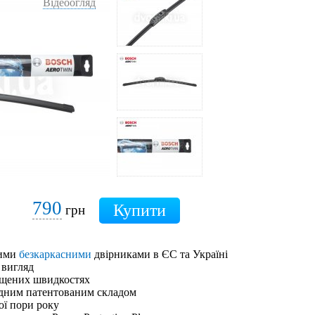
Відеоогляд
790
грн
шими
безкаркасними
двірниками в ЄС та Україні
 вигляд
ищених швидкостях
адним патентованим складом
ої пори року