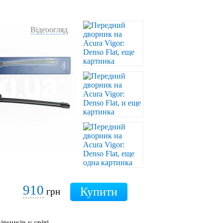
Відеоогляд
910
грн
ірників у світі