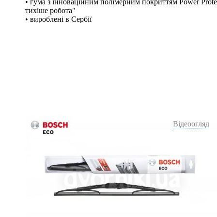
• гума з інноваційним полімерним покриттям Power Protec
тихіше робота"
• вироблені в Сербії
Відеоогляд