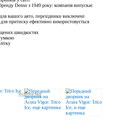
бренду Denso з 1949 року: компанія випускає
 для вашого авто, перехідники виключені
 для притиску ефективно використовується
ищених швидкостях
 гумкою
влітку
Відеоогляд