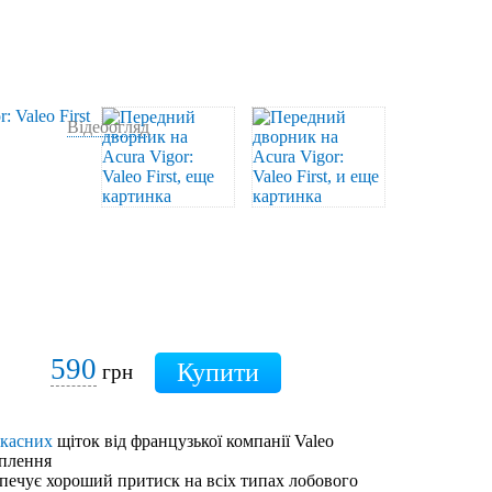
Відеоогляд
590
грн
ркасних
щіток від французької компанії Valeo
іплення
зпечує хороший притиск на всіх типах лобового