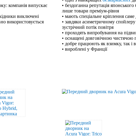
оку: компанія випускає
• бездоганна репутація японського 
лише товари преміум-рівня
ехідники виключені
• мають спеціальне кріплення саме
вно використовується
• завдяки асиметричному спойлеру
зустрічний потік повітря
• проходять випробування на підв
• оснащені довговічною чистячою
• добре працюють як взимку, так і 
• вироблені у Франції