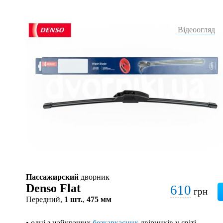
Відеоогляд
Пассажирский
дворник
Denso Flat
610
грн
Передний,
1 шт.
,
475 мм
• одні з найкращих
безкаркасних
двірників у світі