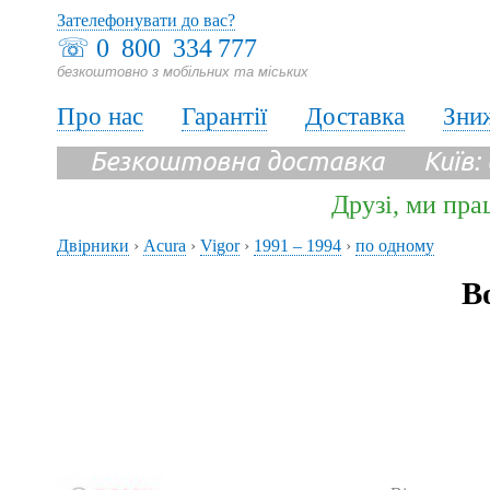
Зателефонувати до вас?
☏
0 800 334 777
безкоштовно з мобільних та міських
Про нас
Гарантії
Доставка
Зни
Безкоштовна доставка Київ:
Друзі, ми пра
Двірники
›
Acura
›
Vigor
›
1991 – 1994
›
по одному
В