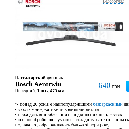
Відеоогляд
Пассажирский
дворник
Bosch Aerotwin
640
грн
Передний,
1 шт.
,
475 мм
"• понад 20 років є найпопулярнішими
безкаркасними
дв
• мають консервативний зовнішній вигляд
• проходять випробування на підвищених швидкостях
• оснащені робочою гумкою зі складним патентованим с
• однаково добре очищають будь-якої пори року