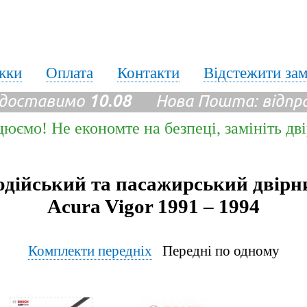
жки
Оплата
Контакти
Відстежити за
 доставимо
10.08
Нова Пошта: відпр
цюємо! Не економте на безпеці, замініть дв
одійський та пасажирський двірн
Acura Vigor 1991 – 1994
Комплекти передніх
Передні по одному