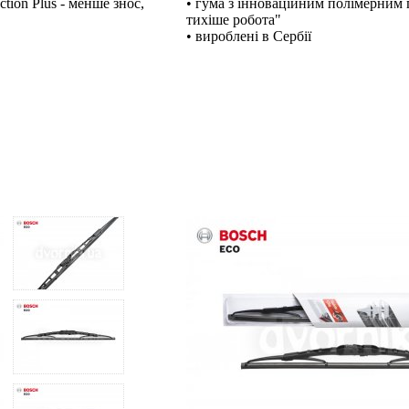
tion Plus - менше знос,
• гума з інноваційним полімерним п
тихіше робота"
• вироблені в Сербії