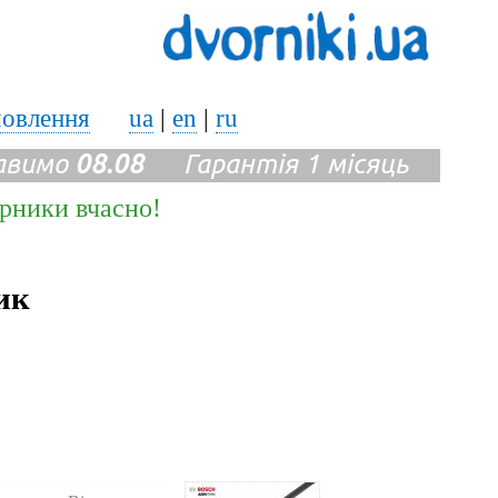
мовлення
ua
|
en
|
ru
авимо
08.08
Гарантія 1 місяць
ірники вчасно!
ик