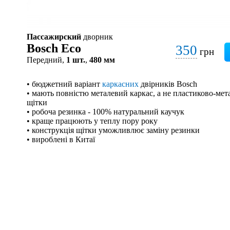
Пассажирский
дворник
Bosch Eco
350
грн
Передний,
1 шт.
,
480 мм
• бюджетний варіант
каркасних
двірників Bosch
• мають повністю металевий каркас, а не пластиково-мета
щітки
• робоча резинка - 100% натуральний каучук
• краще працюють у теплу пору року
• конструкція щітки уможливлює заміну резинки
• вироблені в Китаї